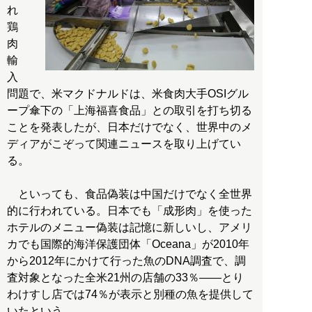
れ
鶏
肉
輸
入
問題で、米マクドナルドは、米食肉大手OSIグル
ープ傘下の「上海福喜食品」との取引を打ち切る
ことを発表したが、日本だけでなく、世界中のメ
ディアがこぞって関連ニュースを取り上げてい
る。
といっても、食品偽装は中国だけでなく全世界
的に行われている。日本でも「成形肉」を使った
ホテルのメニュー偽装は記憶に新しいし、アメリ
カでも国際的海洋保護団体「Oceana」が2010年
から2012年にかけて行った魚のDNA調査で、調
査対象となった全米21州の店舗の33％――とり
わけすし店では74％が表示と別種の魚を提供して
いたという。