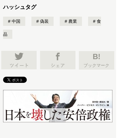
ハッシュタグ
中国
偽装
農業
食
品
B!
ブックマーク