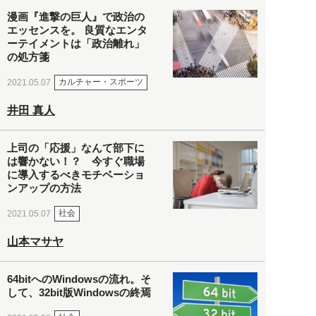
漫画『進撃の巨人』で政治の
エッセンスを。 良質なエンタ
ーテイメントは「政治離れ」
の処方箋
カルチャー・スポーツ
2021.05.07
井田 真人
上司の「応援」なんて部下に
は響かない！？ 今すぐ職場
に導入するべきモチベーショ
ンアップの方法
社会
2021.05.07
山本マサヤ
64bitへのWindowsの流れ。そ
して、32bit版Windowsの終焉