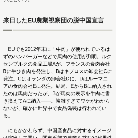
来日したEU農業視察団の脱中国宣言
EUでも2012年末に「牛肉」が使われているは
ずのハンバーガーなどで馬肉の使用が判明。ルク
センブルクの食品工場Aが、フランスの食肉会社
Bに牛ひき肉を発注し、Bはキプロスの卸会社Cに
発注。Cはオランダの卸会社Dに、Dはルーマニ
アの食肉会社Eに発注。結局、EからBに納入され
たのは馬肉だったが、Bが馬肉の表示を牛肉に書
き換えてAに納入――。複雑すぎてワケがわから
ないが、確かに世界中で食品偽装は行われてい
る。
にもかかわらず、中国産食品に対するイメージ
は突出して悪い。関東近郊で農業を営む30代男性