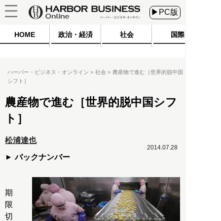
▶PC版
HOME
政治・経済
社会
国際
ハーバー・ビジネス・オンライン
社会
農産物で進む［世界的脱中国
シフト］
農産物で進む［世界的脱中国シフ
ト］
松浦達也
2014.07.28
バックナンバー
期
限
切