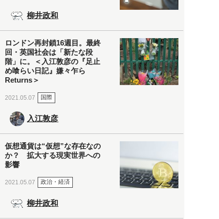
柳井政和
ロンドン再封鎖16週目。最終
回・英国社会は「新たな段
階」に。＜入江敦彦の『足止
め喰らい日記』嫌々乍ら
Returns＞
国際
2021.05.07
入江敦彦
仮想通貨は“仮想”な存在なの
か？ 拡大する現実世界への
影響
政治・経済
2021.05.07
柳井政和