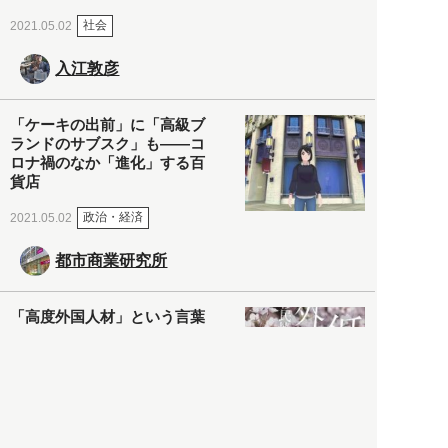
社会
2021.05.02
入江敦彦
「ケーキの出前」に「高級ブ
ランドのサブスク」も――コ
ロナ禍のなか「進化」する百
貨店
政治・経済
2021.05.02
都市商業研究所
「高度外国人材」という言葉
に潜む欺瞞と、日本が搾取し
依存する圧倒的多数の外国人
労働者の実像とは？
社会
2021.05.01