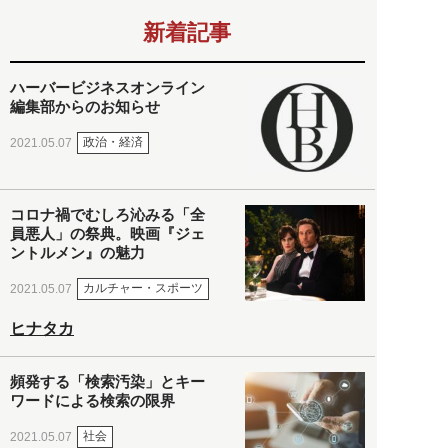
新着記事
ハーバービジネスオンライン
編集部からのお知らせ
政治・経済
2021.05.07
コロナ禍でむしろ沁みる「全
員悪人」の祭典。映画『ジェ
ントルメン』の魅力
カルチャー・スポーツ
2021.05.07
ヒナタカ
頻発する「検索汚染」とキー
ワードによる検索の限界
社会
2021.05.07