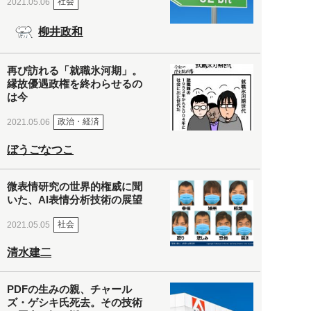
社会
2021.05.06
柳井政和
再び訪れる「就職氷河期」。
縁故優遇政権を終わらせるの
は今
政治・経済
2021.05.06
ぼうごなつこ
微表情研究の世界的権威に聞
いた、AI表情分析技術の展望
社会
2021.05.05
清水建二
PDFの生みの親、チャール
ズ・ゲシキ氏死去。その技術