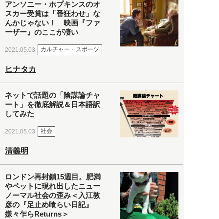
アンソニー・ホプキンスのオ
スカー受賞は「番狂わせ」な
んかじゃない！ 映画『ファ
ーザー』のここが凄い
カルチャー・スポーツ
2021.05.03
ヒナタカ
ネットで話題の「陰謀論チャ
ート」を徹底解説＆日本語訳
してみた
社会
2021.05.03
清義明
ロンドン再封鎖15週目。肥満
やペットに現れ出したニュー
ノーマル社会の歪み＜入江敦
彦の『足止め喰らい日記』
嫌々乍らReturns＞