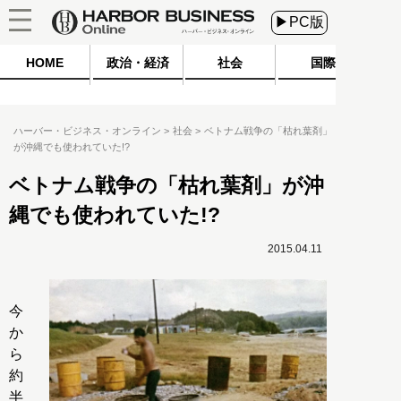
▶PC版
HOME
政治・経済
社会
国際
ハーバー・ビジネス・オンライン
社会
ベトナム戦争の「枯れ葉剤」
が沖縄でも使われていた!?
ベトナム戦争の「枯れ葉剤」が沖
縄でも使われていた!?
2015.04.11
今
か
ら
約
半