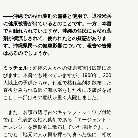
――沖縄での枯れ葉剤の備蓄と使用で、退役米兵
に健康被害が出ているとのことです。一方、本書
でも触れられていますが、沖縄の住民にも枯れ葉
剤が横流しされて、使われたとの疑惑がありま
す。沖縄県民への健康影響について、報告や告発
はあるのでしょうか。
ミッチェル：
沖縄の人々への健康被害は広範に及
びます。本書でも述べていますが、1968年、200
人以上の子供たちが、付近で枯れ葉剤を散布した
直後とみられる浜で海水浴をした後に皮膚炎を起
こし、一部はその症状が重く入院しました。
また、名護市辺野古のキャンプ・シュワブ付近
では、代表的な枯れ葉剤である「エージェント・
オレンジ」を定期的に散布していた場所です。こ
こでも「地元の人が貝を採って食べた後に、相次