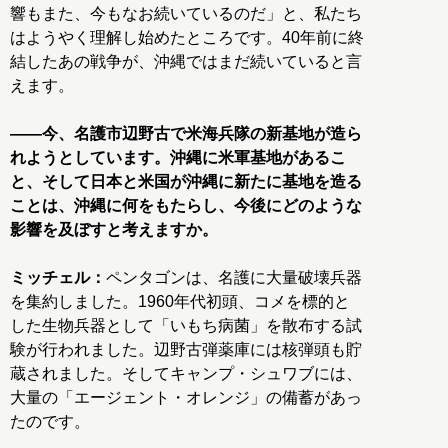
響もまた、今もなお続いているのだ」と、私たち
はようやく理解し始めたところです。40年前に終
結したあの戦争が、沖縄ではまだ続いていると言
えます。
――今、名護市辺野古で米海兵隊の新基地が造ら
れようとしています。沖縄に米軍基地があるこ
と、そして日本と米国が沖縄に新たに基地を造る
ことは、沖縄に何をもたらし、今後にどのような
影響を及ぼすと考えますか。
ミッチェル：
ペンタゴンは、名護に大量破壊兵器
を集約しました。1960年代初頭、コメを標的と
した生物兵器として「いもち病菌」を散布する試
験が行われました。辺野古弾薬庫には核弾頭も貯
蔵されました。そしてキャンプ・シュワブには、
大量の「エージェント・オレンジ」の備蓄があっ
たのです。