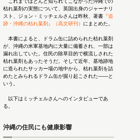
これまでほとんど知られてこなかった沖縄での
枯れ葉剤の実態について、英国出身のジャーナリ
スト、ジョン・ミッチェルさんは昨秋、著書
『追
跡・沖縄の枯れ葉剤』（高文研刊）
にまとめた。
本書によると、ドラム缶に詰められた枯れ葉剤
が、沖縄の米軍基地内に大量に備蓄され、一部は
漏れ出していた。住民の除草目的で横流しされた
枯れ葉剤もあったそうだ。そして近年、基地跡地
に造られたサッカー場の地中から、枯れ葉剤を詰
めたとみられるドラム缶が掘り起こされた――と
いう。
以下はミッチェルさんへのインタビューであ
る。
沖縄の住民にも健康影響