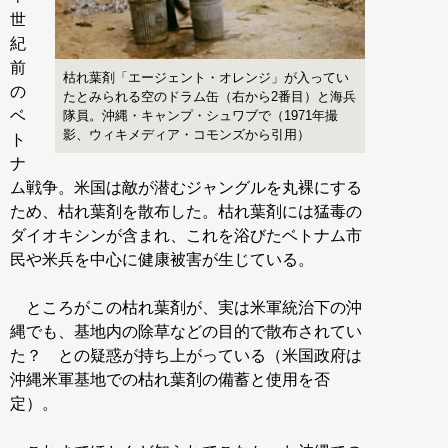
世
紀
前
枯れ葉剤「エージェント・オレンジ」が入ってい
の
たとみられる空のドラム缶（右から2番目）と海兵
ベ
隊員。沖縄・キャンプ・シュワブで（1971年撮
影、ウィキメディア・コモンズから引用）
ト
ナ
ム戦争。米国は敵が潜むジャングルを丸裸にする
ため、枯れ葉剤を散布した。枯れ葉剤には猛毒の
ダイオキシンが含まれ、これを浴びたベトナム市
民や米兵を中心に健康被害が生じている。
ところがこの枯れ葉剤が、実は米軍統治下の沖
縄でも、基地内の除草などの目的で散布されてい
た？ との疑惑が持ち上がっている（米国政府は
沖縄米軍基地での枯れ葉剤の備蓄と使用を否
定）。