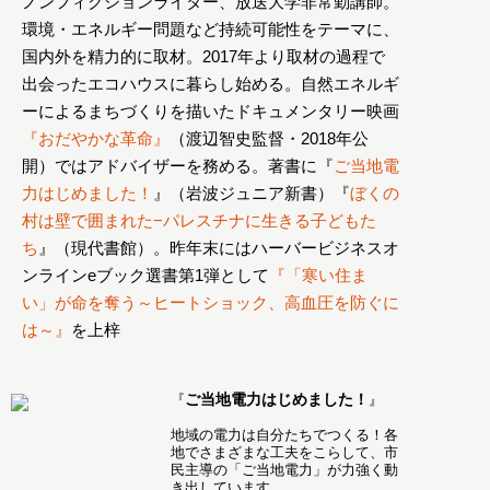
ノンフィクションライター、放送大学非常勤講師。
環境・エネルギー問題など持続可能性をテーマに、
国内外を精力的に取材。2017年より取材の過程で
出会ったエコハウスに暮らし始める。自然エネルギ
ーによるまちづくりを描いたドキュメンタリー映画
『おだやかな革命』
（渡辺智史監督・2018年公
開）ではアドバイザーを務める。著書に『
ご当地電
力はじめました！
』（岩波ジュニア新書）『
ぼくの
村は壁で囲まれた−パレスチナに生きる子どもた
ち
』（現代書館）。昨年末にはハーバービジネスオ
ンラインeブック選書第1弾として
『「寒い住ま
い」が命を奪う～ヒートショック、高血圧を防ぐに
は～』
を上梓
ご当地電力はじめました！
『
』
地域の電力は自分たちでつくる！各
地でさまざまな工夫をこらして、市
民主導の「ご当地電力」が力強く動
き出しています。