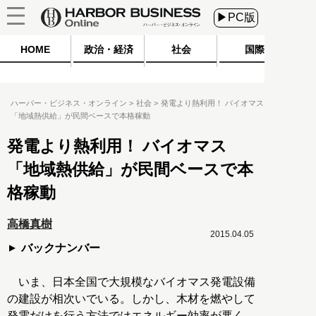
▶PC版
HOME
政治・経済
社会
国際
ハーバー・ビジネス・オンライン
社会
発電より熱利用！ バイオマス
「地域熱供給」が民間ベースで本格稼動
発電より熱利用！ バイオマス
「地域熱供給」が民間ベースで本
格稼動
高橋真樹
2015.04.05
バックナンバー
いま、日本全国で大規模なバイオマス発電設備
の建設が相次いでいる。しかし、木材を燃やして
発電だけを行う方法ではエネルギー効率が悪く、