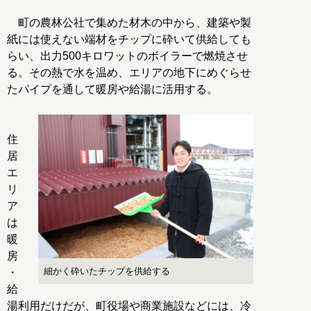
町の農林公社で集めた材木の中から、建築や製
紙には使えない端材をチップに砕いて供給しても
らい、出力500キロワットのボイラーで燃焼させ
る。その熱で水を温め、エリアの地下にめぐらせ
たパイプを通して暖房や給湯に活用する。
住
居
エ
リ
ア
は
暖
房
細かく砕いたチップを供給する
・
給
湯利用だけだが、町役場や商業施設などには、冷