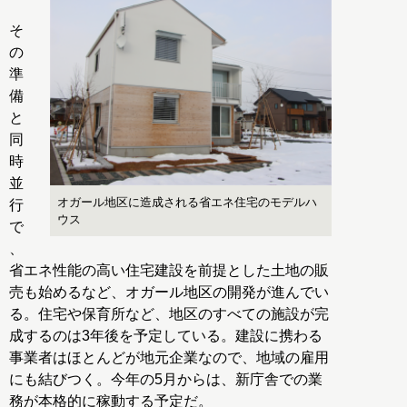
そ
の
準
備
と
同
時
並
オガール地区に造成される省エネ住宅のモデルハ
行
ウス
で
、
省エネ性能の高い住宅建設を前提とした土地の販
売も始めるなど、オガール地区の開発が進んでい
る。住宅や保育所など、地区のすべての施設が完
成するのは3年後を予定している。建設に携わる
事業者はほとんどが地元企業なので、地域の雇用
にも結びつく。今年の5月からは、新庁舎での業
務が本格的に稼動する予定だ。