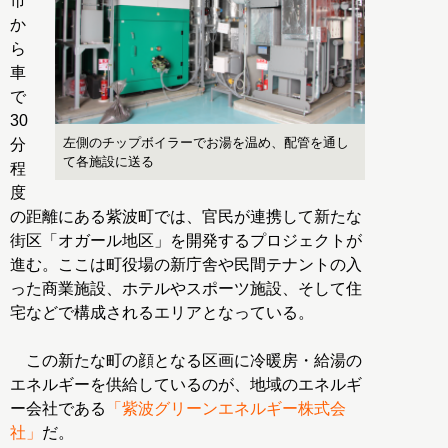
市
か
ら
車
で
30
左側のチップボイラーでお湯を温め、配管を通し
分
て各施設に送る
程
度
の距離にある紫波町では、官民が連携して新たな
街区「オガール地区」を開発するプロジェクトが
進む。ここは町役場の新庁舎や民間テナントの入
った商業施設、ホテルやスポーツ施設、そして住
宅などで構成されるエリアとなっている。
この新たな町の顔となる区画に冷暖房・給湯の
エネルギーを供給しているのが、地域のエネルギ
ー会社である
「紫波グリーンエネルギー株式会
社」
だ。