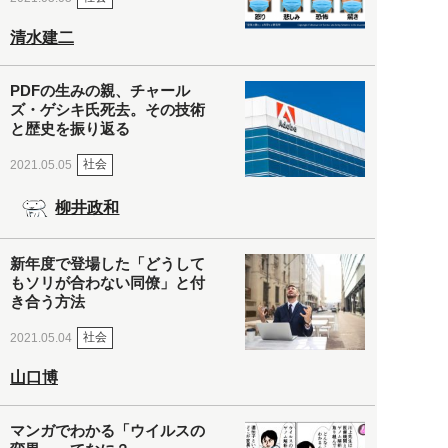
清水建二
PDFの生みの親、チャール
ズ・ゲシキ氏死去。その技術
と歴史を振り返る
社会
2021.05.05
柳井政和
新年度で登場した「どうして
もソリが合わない同僚」と付
き合う方法
社会
2021.05.04
山口博
マンガでわかる「ウイルスの