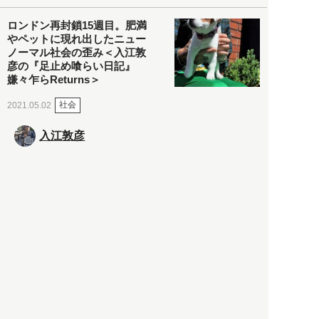
ロンドン再封鎖15週目。肥満
やペットに現れ出したニュー
ノーマル社会の歪み＜入江敦
彦の『足止め喰らい日記』
嫌々乍らReturns＞
社会
2021.05.02
入江敦彦
「ケーキの出前」に「高級ブ
ランドのサブスク」も――コ
ロナ禍のなか「進化」する百
貨店
政治・経済
2021.05.02
都市商業研究所
「高度外国人材」という言葉