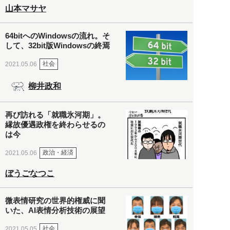
山本マサヤ
64bitへのWindowsの流れ。そ
して、32bit版Windowsの終焉
社会
2021.05.06
柳井政和
再び訪れる「就職氷河期」。
縁故優遇政権を終わらせるの
は今
政治・経済
2021.05.06
ぼうごなつこ
微表情研究の世界的権威に聞
いた、AI表情分析技術の展望
社会
2021.05.05