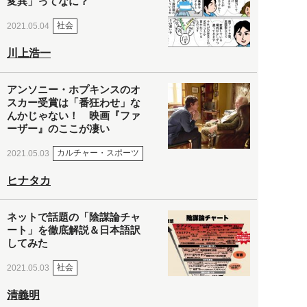
変異」ってなに？
社会
2021.05.04
川上浩一
アンソニー・ホプキンスのオ
スカー受賞は「番狂わせ」な
んかじゃない！ 映画『ファ
ーザー』のここが凄い
カルチャー・スポーツ
2021.05.03
ヒナタカ
ネットで話題の「陰謀論チャ
ート」を徹底解説＆日本語訳
してみた
社会
2021.05.03
清義明