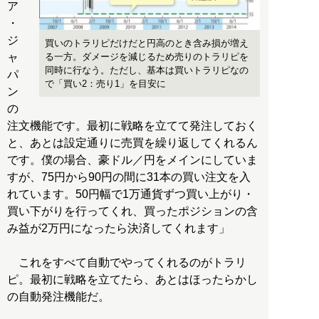
ア
・
ジ
買いのトラリピだけだと円高のとき含み損が増え
る一方。ダメージを減じるため売りのトラリピを
ャ
同時に行なう。ただし、基本は買いトラリピなの
パ
で「買い2：売り1」を目安に
ン
の
注文機能です。最初に戦略を立てて発注しておく
と、あとは設定通りに売買を繰り返してくれるん
です。僕の場合、豪ドル／円をメインにしていま
すが、75円から90円の間に31本の買い注文を入
れています。50円幅で1万通貨ずつ買い上がり・
買い下がりを行ってくれ、買ったポジションの含
み益が2万円になったら決済してくれます」
これをすべて自動でやってくれるのがトラリ
ピ。最初に戦略を立てたら、あとはほったらかし
の自動発注機能だ。