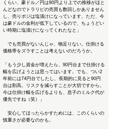
くらい、豪ドル／円は90円より上での推移がほと
んどなのでトラリピの売買も数回しかありません
し、売りポジは塩漬けになっています。ただ、今
は豪ドルの金利が低下しているので、ちょうどい
い時期に塩漬けになってくれたなと」
でも売買がないんじゃ、物足りない。仕掛ける
価格帯をズラすことは考えないのだろうか。
「もう少し資金が増えたら、90円台まで仕掛ける
幅を広げようとは思ってはいます。でも、つい2
年前には74円台でしたし、長期的に見ると90円
台は割高。リスクを減らすことが大切ですから。
今は仕掛け幅を広げるよりも、息子のミルク代が
優先ですね（笑）」
安心してほったらかすためには、このくらいの
慎重さが必要なのかも。