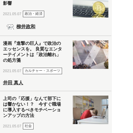
影響
政治・経済
2021.05.07
柳井政和
漫画『進撃の巨人』で政治の
エッセンスを。 良質なエンタ
ーテイメントは「政治離れ」
の処方箋
カルチャー・スポーツ
2021.05.07
井田 真人
上司の「応援」なんて部下に
は響かない！？ 今すぐ職場
に導入するべきモチベーショ
ンアップの方法
社会
2021.05.07