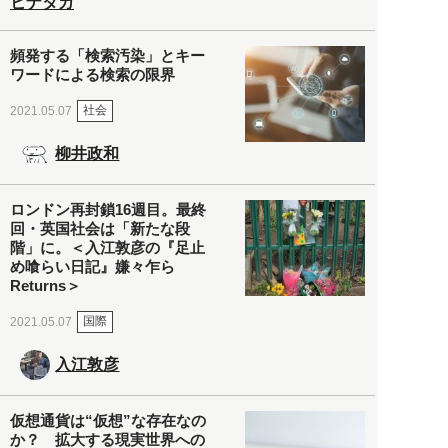
ヒナタカ
頻発する「検索汚染」とキー
ワードによる検索の限界
社会
2021.05.07
柳井政和
ロンドン再封鎖16週目。最終
回・英国社会は「新たな段
階」に。＜入江敦彦の『足止
め喰らい日記』嫌々乍ら
Returns＞
国際
2021.05.07
入江敦彦
仮想通貨は“仮想”な存在なの
か？ 拡大する現実世界への