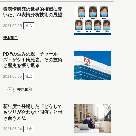
微表情研究の世界的権威に聞
いた、AI表情分析技術の展望
社会
2021.05.05
清水建二
PDFの生みの親、チャール
ズ・ゲシキ氏死去。その技術
と歴史を振り返る
社会
2021.05.05
柳井政和
新年度で登場した「どうして
もソリが合わない同僚」と付
き合う方法
社会
2021.05.04