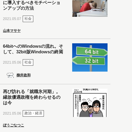
に導入するべきモチベーショ
ンアップの方法
社会
2021.05.07
山本マサヤ
64bitへのWindowsの流れ。そ
して、32bit版Windowsの終焉
社会
2021.05.06
柳井政和
再び訪れる「就職氷河期」。
縁故優遇政権を終わらせるの
は今
政治・経済
2021.05.06
ぼうごなつこ