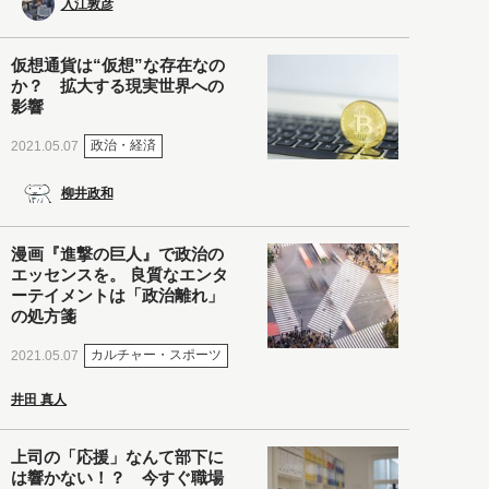
入江敦彦
仮想通貨は“仮想”な存在なの
か？ 拡大する現実世界への
影響
政治・経済
2021.05.07
柳井政和
漫画『進撃の巨人』で政治の
エッセンスを。 良質なエンタ
ーテイメントは「政治離れ」
の処方箋
カルチャー・スポーツ
2021.05.07
井田 真人
上司の「応援」なんて部下に
は響かない！？ 今すぐ職場