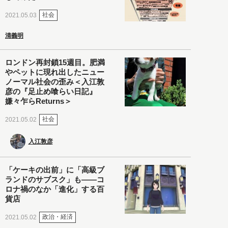
社会
2021.05.03
清義明
ロンドン再封鎖15週目。肥満
やペットに現れ出したニュー
ノーマル社会の歪み＜入江敦
彦の『足止め喰らい日記』
嫌々乍らReturns＞
社会
2021.05.02
入江敦彦
「ケーキの出前」に「高級ブ
ランドのサブスク」も――コ
ロナ禍のなか「進化」する百
貨店
政治・経済
2021.05.02