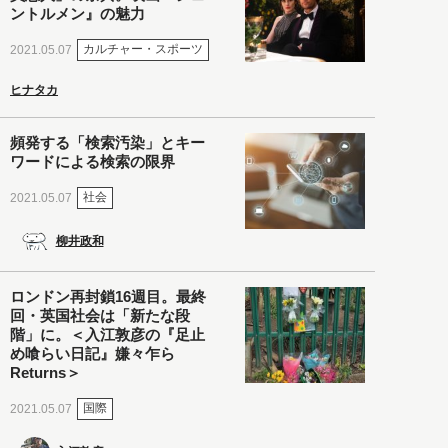
ントルメン』の魅力
カルチャー・スポーツ
2021.05.07
ヒナタカ
頻発する「検索汚染」とキー
ワードによる検索の限界
社会
2021.05.07
柳井政和
ロンドン再封鎖16週目。最終
回・英国社会は「新たな段
階」に。＜入江敦彦の『足止
め喰らい日記』嫌々乍ら
Returns＞
国際
2021.05.07