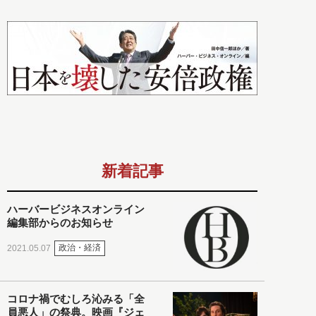
新着記事
ハーバービジネスオンライン
編集部からのお知らせ
政治・経済
2021.05.07
コロナ禍でむしろ沁みる「全
員悪人」の祭典。映画『ジェ