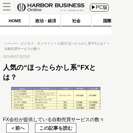
▶PC版
HOME
政治・経済
社会
国際
ハーバー・ビジネス・オンライン
人気の“ほったらかし系”FXとは？
自動売買サービスの数々
2014年07月25日
人気の“ほったらかし系”FXと
は？
FX会社が提供している自動売買サービスの数々
前へ
この記事を読む