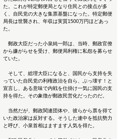
た。これが特定郵便局となり住民との接点が多
く、自民党の大きな集票基盤になった。特定郵便
局長は世襲され、年収は実質1500万円ほどあっ
た。
郵政大臣だった小泉純一郎は、当時、郵政官僚
から嫌がらせを受け、郵便局利権に私怨を募らせ
ていた。
そして、総理大臣になると、国民から支持を失
っていた自民党の利権政治を自ら、ぶっ壊す！と
宣言し、ある意味で内戦を仕掛け一気に国民の支
持を得た。その象徴が郵政民営化だったのだ。
当然だが、郵政関連団体や、彼らから票を得て
いた政治家は反対する。そうした連中を抵抗勢力
と呼び、小泉首相はますます人気を得た。