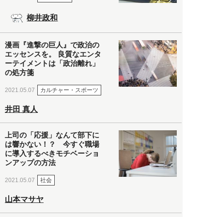
柳井政和
漫画『進撃の巨人』で政治の
エッセンスを。 良質なエンタ
ーテイメントは「政治離れ」
の処方箋
カルチャー・スポーツ
2021.05.07
井田 真人
上司の「応援」なんて部下に
は響かない！？ 今すぐ職場
に導入するべきモチベーショ
ンアップの方法
社会
2021.05.07
山本マサヤ