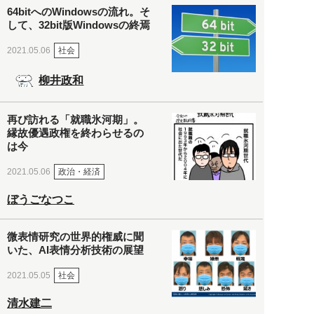
64bitへのWindowsの流れ。そ
して、32bit版Windowsの終焉
社会
2021.05.06
柳井政和
再び訪れる「就職氷河期」。
縁故優遇政権を終わらせるの
は今
政治・経済
2021.05.06
ぼうごなつこ
微表情研究の世界的権威に聞
いた、AI表情分析技術の展望
社会
2021.05.05
清水建二