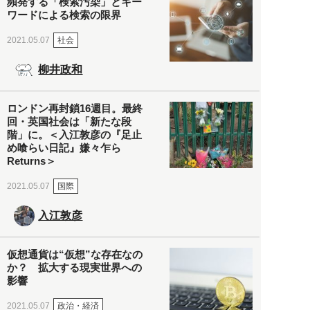
頻発する「検索汚染」とキー
ワードによる検索の限界
社会
2021.05.07
柳井政和
ロンドン再封鎖16週目。最終
回・英国社会は「新たな段
階」に。＜入江敦彦の『足止
め喰らい日記』嫌々乍ら
Returns＞
国際
2021.05.07
入江敦彦
仮想通貨は“仮想”な存在なの
か？ 拡大する現実世界への
影響
政治・経済
2021.05.07