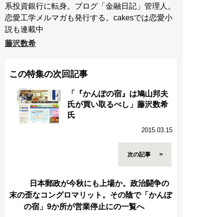
系投資銀行に転身。ブログ「金融日記」管理人。
恋愛工学メルマガも発行する。cakesでは恋愛小
説も連載中
藤沢数希
この特集の次回記事
「『かんぽの宿』は鳩山邦夫
氏が買い取るべし」藤沢数希
氏
2015.03.15
次の記事
日本郵政が今秋にも上場か。政治闘争の
末の歪なコングロマリット。その陰で「かんぽ
の宿」9か所が営業停止にの一覧へ