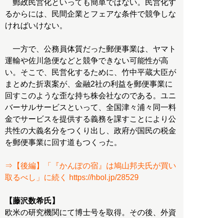
郵政民営化といっても簡単ではない。民営化す
るからには、民間企業とフェアな条件で競争しな
ければいけない。
一方で、公務員体質だった郵便事業は、ヤマト
運輸や佐川急便などと競争できない可能性が高
い。そこで、民営化するために、竹中平蔵大臣が
まとめた折衷案が、金融2社の利益を郵便事業に
回すこのような歪な持ち株会社なのである。ユニ
バーサルサービスといって、全国津々浦々同一料
金でサービスを提供する義務を課すことにより公
共性の大義名分をつくり出し、政府が国民の税金
を郵便事業に回す道もつくった。
⇒【後編】「『かんぽの宿』は鳩山邦夫氏が買い
取るべし」に続く https://hbol.jp/28529
【藤沢数希氏】
欧米の研究機関にて博士号を取得。その後、外資