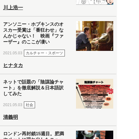
川上浩一
アンソニー・ホプキンスのオ
スカー受賞は「番狂わせ」な
んかじゃない！ 映画『ファ
ーザー』のここが凄い
カルチャー・スポーツ
2021.05.03
ヒナタカ
ネットで話題の「陰謀論チャ
ート」を徹底解説＆日本語訳
してみた
社会
2021.05.03
清義明
ロンドン再封鎖15週目。肥満