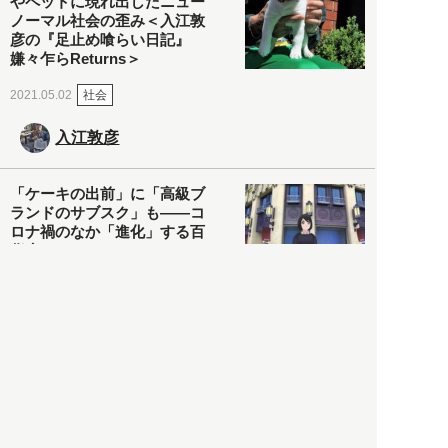
やペットに現れ出したニュー
ノーマル社会の歪み＜入江敦
彦の『足止め喰らい日記』
嫌々乍らReturns＞
社会
2021.05.02
入江敦彦
「ケーキの出前」に「高級ブ
ランドのサブスク」も――コ
ロナ禍のなか「進化」する百
貨店
政治・経済
2021.05.02
都市商業研究所
「高度外国人材」という言葉
に潜む欺瞞と、日本が搾取し
依存する圧倒的多数の外国人
労働者の実像とは？