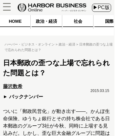
▶PC版
HOME
政治・経済
社会
国際
ハーバー・ビジネス・オンライン
政治・経済
日本郵政の歪つな上場
で忘れられた問題とは？
日本郵政の歪つな上場で忘れられ
た問題とは？
藤沢数希
2015.03.15
バックナンバー
ついに「郵政民営化」が動き出す――。かんぽ生
命保険、ゆうちょ銀行とその持ち株会社である日
本郵政のグループ3社が今秋、同時に上場する見
込みだ。しかし、歪な巨大金融グループに問題は