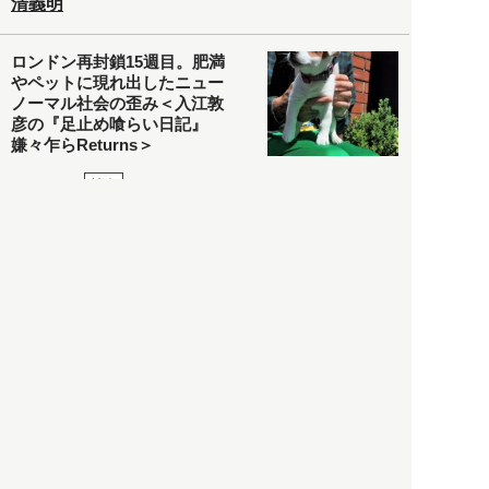
清義明
ロンドン再封鎖15週目。肥満
やペットに現れ出したニュー
ノーマル社会の歪み＜入江敦
彦の『足止め喰らい日記』
嫌々乍らReturns＞
社会
2021.05.02
入江敦彦
「ケーキの出前」に「高級ブ
ランドのサブスク」も――コ
ロナ禍のなか「進化」する百
貨店
政治・経済
2021.05.02
都市商業研究所