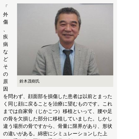
「
外
傷
、
疾
病
な
ど
そ
の
原
鈴木茂樹氏
因
を問わず、顔面部を損傷した患者は以前とまった
く同じ顔に戻ることを治療に望むものです。これ
までは自家骨（じかこつ）移植といって、腰や足
の骨を欠損した部分に移植していました。しかし
違う場所の骨ですから、骨量に限界があり、形状
の違いがある。綿密にシミュレーションした上