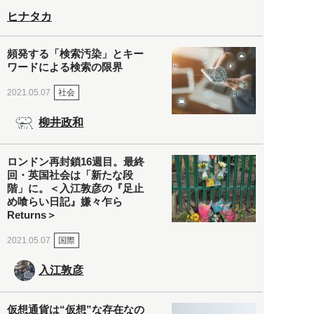
ヒナタカ
頻発する「検索汚染」とキー
ワードによる検索の限界
社会
2021.05.07
柳井政和
ロンドン再封鎖16週目。最終
回・英国社会は「新たな段
階」に。＜入江敦彦の『足止
め喰らい日記』嫌々乍ら
Returns＞
国際
2021.05.07
入江敦彦
仮想通貨は“仮想”な存在なの