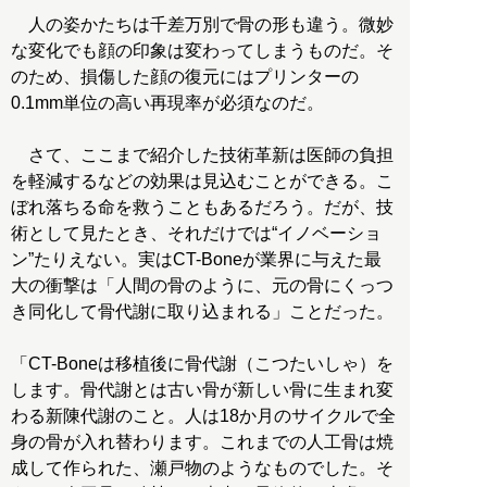
人の姿かたちは千差万別で骨の形も違う。微妙
な変化でも顔の印象は変わってしまうものだ。そ
のため、損傷した顔の復元にはプリンターの
0.1mm単位の高い再現率が必須なのだ。
さて、ここまで紹介した技術革新は医師の負担
を軽減するなどの効果は見込むことができる。こ
ぼれ落ちる命を救うこともあるだろう。だが、技
術として見たとき、それだけでは“イノベーショ
ン”たりえない。実はCT-Boneが業界に与えた最
大の衝撃は「人間の骨のように、元の骨にくっつ
き同化して骨代謝に取り込まれる」ことだった。
「CT-Boneは移植後に骨代謝（こつたいしゃ）を
します。骨代謝とは古い骨が新しい骨に生まれ変
わる新陳代謝のこと。人は18か月のサイクルで全
身の骨が入れ替わります。これまでの人工骨は焼
成して作られた、瀬戸物のようなものでした。そ