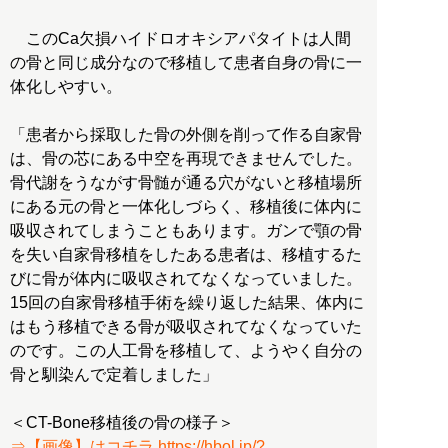
このCa欠損ハイドロオキシアパタイトは人間
の骨と同じ成分なので移植して患者自身の骨に一
体化しやすい。
「患者から採取した骨の外側を削って作る自家骨
は、骨の芯にある中空を再現できませんでした。
骨代謝をうながす骨髄が通る穴がないと移植場所
にある元の骨と一体化しづらく、移植後に体内に
吸収されてしまうこともあります。ガンで顎の骨
を失い自家骨移植をしたある患者は、移植するた
びに骨が体内に吸収されてなくなっていました。
15回の自家骨移植手術を繰り返した結果、体内に
はもう移植できる骨が吸収されてなくなっていた
のです。この人工骨を移植して、ようやく自分の
骨と馴染んで定着しました」
⇒【画像】はコチラ https://hbol.jp/?