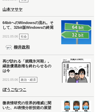
山本マサヤ
64bitへのWindowsの流れ。そ
して、32bit版Windowsの終焉
社会
2021.05.06
柳井政和
再び訪れる「就職氷河期」。
縁故優遇政権を終わらせるの
は今
政治・経済
2021.05.06
ぼうごなつこ
微表情研究の世界的権威に聞
いた、AI表情分析技術の展望