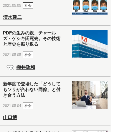
社会
2021.05.05
清水建二
PDFの生みの親、チャール
ズ・ゲシキ氏死去。その技術
と歴史を振り返る
社会
2021.05.05
柳井政和
新年度で登場した「どうして
もソリが合わない同僚」と付
き合う方法
社会
2021.05.04
山口博