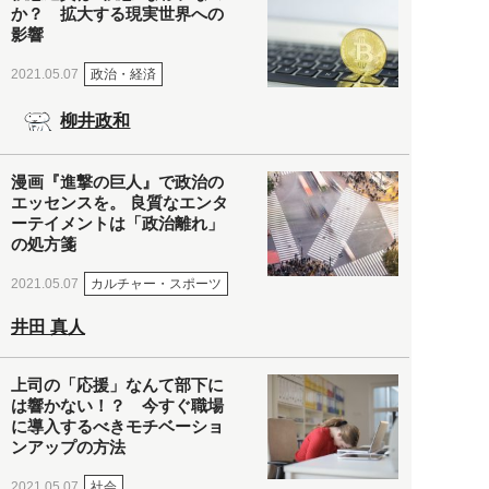
か？ 拡大する現実世界への
影響
政治・経済
2021.05.07
柳井政和
漫画『進撃の巨人』で政治の
エッセンスを。 良質なエンタ
ーテイメントは「政治離れ」
の処方箋
カルチャー・スポーツ
2021.05.07
井田 真人
上司の「応援」なんて部下に
は響かない！？ 今すぐ職場
に導入するべきモチベーショ
ンアップの方法
社会
2021.05.07