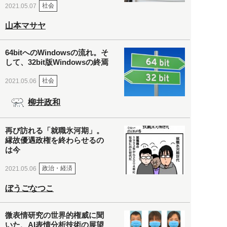
社会
2021.05.07
山本マサヤ
64bitへのWindowsの流れ。そ
して、32bit版Windowsの終焉
社会
2021.05.06
柳井政和
再び訪れる「就職氷河期」。
縁故優遇政権を終わらせるの
は今
政治・経済
2021.05.06
ぼうごなつこ
微表情研究の世界的権威に聞
いた、AI表情分析技術の展望