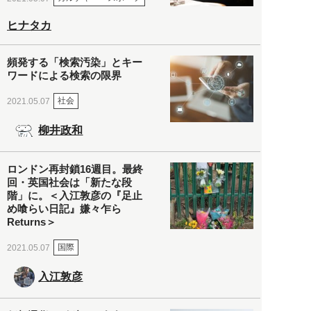
ヒナタカ
頻発する「検索汚染」とキー
ワードによる検索の限界
社会
2021.05.07
柳井政和
ロンドン再封鎖16週目。最終
回・英国社会は「新たな段
階」に。＜入江敦彦の『足止
め喰らい日記』嫌々乍ら
Returns＞
国際
2021.05.07
入江敦彦