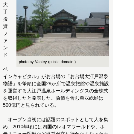
大
手
投
資
フ
ァ
ン
ド
「
photo by Vantey (public domain )
ベ
インキャピタル」がお台場の「お台場大江戸温泉
物語」を筆頭に全国29か所で温泉旅館や温泉施設
を運営する大江戸温泉ホールディングスの全株式
を取得したと発表した。負債を含む買収総額は
500億円と見られている。
オープン当初には話題のスポットとして人を集
め、2010年頃には四国のレオマワールドや、ホ
テルニュー岡部など経営が立ち行かなくなったホ