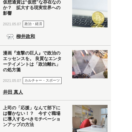
仮想通貨は“仮想”な存在なの
か？ 拡大する現実世界への
影響
政治・経済
2021.05.07
柳井政和
漫画『進撃の巨人』で政治の
エッセンスを。 良質なエンタ
ーテイメントは「政治離れ」
の処方箋
カルチャー・スポーツ
2021.05.07
井田 真人
上司の「応援」なんて部下に
は響かない！？ 今すぐ職場
に導入するべきモチベーショ
ンアップの方法