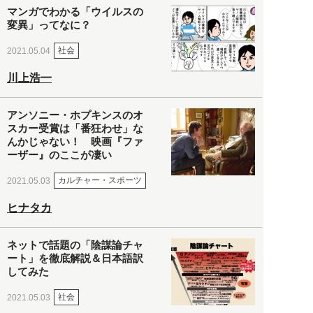
マンガでわかる「ウイルスの
変異」ってなに？
社会
2021.05.04
川上浩一
アンソニー・ホプキンスのオ
スカー受賞は「番狂わせ」な
んかじゃない！ 映画『ファ
ーザー』のここが凄い
カルチャー・スポーツ
2021.05.03
ヒナタカ
ネットで話題の「陰謀論チャ
ート」を徹底解説＆日本語訳
してみた
社会
2021.05.03