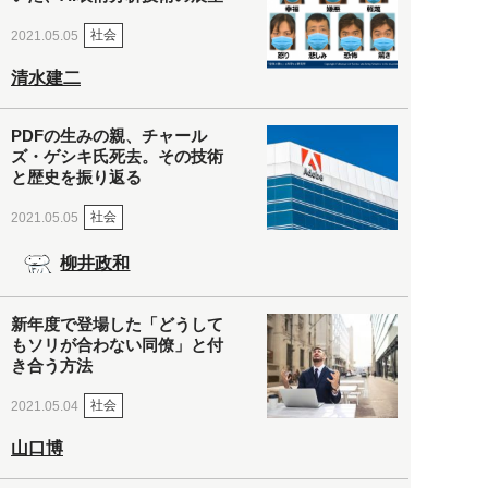
社会
2021.05.05
清水建二
PDFの生みの親、チャール
ズ・ゲシキ氏死去。その技術
と歴史を振り返る
社会
2021.05.05
柳井政和
新年度で登場した「どうして
もソリが合わない同僚」と付
き合う方法
社会
2021.05.04
山口博