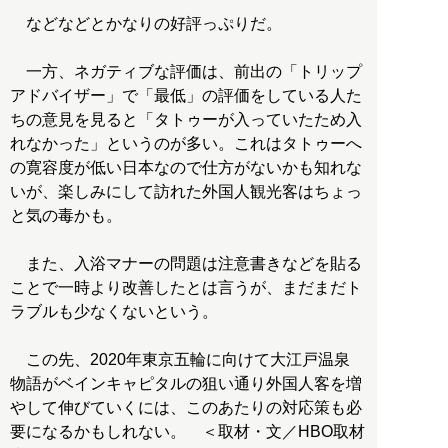
などなどとかなりの好評っぷりだ。
一方、ネガティブな評価は、前出の「トリップ
アドバイザー」で「最低」の評価をしている人た
ちの意見を見ると「タトゥーが入っていたため入
れなかった」というのが多い。これはタトゥーへ
の寛容度が低い日本なので仕方がないかも知れな
いが、楽しみにして訪れた外国人観光客はちょっ
と気の毒かも。
また、入浴マナーの問題は注意書きなどを貼る
ことで一時より改善したとは言うが、まだまだト
ラブルも少なくないという。
この先、2020年東京五輪に向けて大江戸温泉
物語がベインキャピタルの狙い通り外国人客を増
やして伸びていくには、このあたりの対応策も必
要になるかもしれない。 ＜取材・文／HBO取材