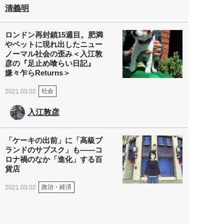
清義明
ロンドン再封鎖15週目。肥満
やペットに現れ出したニュー
ノーマル社会の歪み＜入江敦
彦の『足止め喰らい日記』
嫌々乍らReturns＞
社会
2021.05.02
入江敦彦
「ケーキの出前」に「高級ブ
ランドのサブスク」も――コ
ロナ禍のなか「進化」する百
貨店
政治・経済
2021.05.02
都市商業研究所