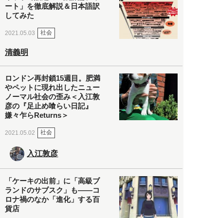
ート」を徹底解説＆日本語訳
してみた
社会
2021.05.03
清義明
ロンドン再封鎖15週目。肥満
やペットに現れ出したニュー
ノーマル社会の歪み＜入江敦
彦の『足止め喰らい日記』
嫌々乍らReturns＞
社会
2021.05.02
入江敦彦
「ケーキの出前」に「高級ブ
ランドのサブスク」も――コ
ロナ禍のなか「進化」する百
貨店