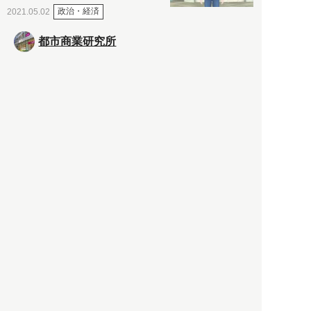
政治・経済
2021.05.02
都市商業研究所
「高度外国人材」という言葉
に潜む欺瞞と、日本が搾取し
依存する圧倒的多数の外国人
労働者の実像とは？
社会
2021.05.01
月刊日本
以前の記事をもっと見る