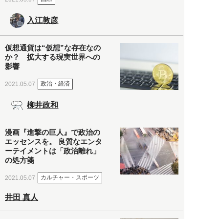
入江敦彦
仮想通貨は“仮想”な存在なの
か？ 拡大する現実世界への
影響
政治・経済
2021.05.07
柳井政和
漫画『進撃の巨人』で政治の
エッセンスを。 良質なエンタ
ーテイメントは「政治離れ」
の処方箋
カルチャー・スポーツ
2021.05.07
井田 真人