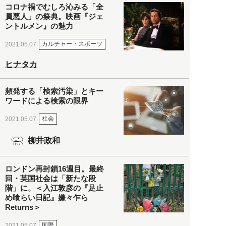
コロナ禍でむしろ沁みる「全
員悪人」の祭典。映画『ジェ
ントルメン』の魅力
カルチャー・スポーツ
2021.05.07
ヒナタカ
頻発する「検索汚染」とキー
ワードによる検索の限界
社会
2021.05.07
柳井政和
ロンドン再封鎖16週目。最終
回・英国社会は「新たな段
階」に。＜入江敦彦の『足止
め喰らい日記』嫌々乍ら
Returns＞
国際
2021.05.07