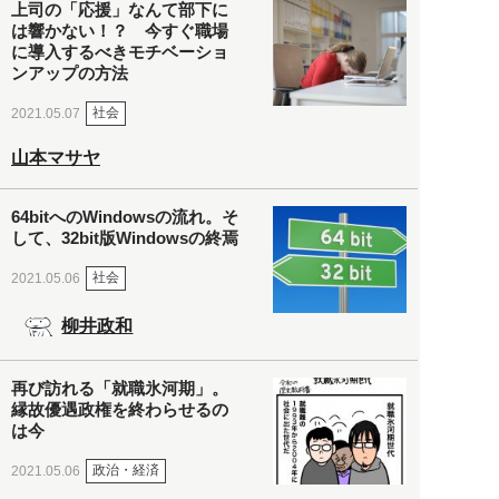
上司の「応援」なんて部下に
は響かない！？ 今すぐ職場
に導入するべきモチベーショ
ンアップの方法
社会
2021.05.07
山本マサヤ
64bitへのWindowsの流れ。そ
して、32bit版Windowsの終焉
社会
2021.05.06
柳井政和
再び訪れる「就職氷河期」。
縁故優遇政権を終わらせるの
は今
政治・経済
2021.05.06