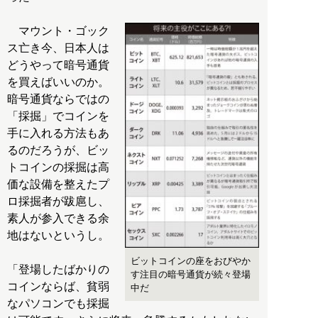
マウント・ゴック
ス亡き今、日本人は
どうやって暗号通貨
を買えばいいのか。
暗号通貨ならではの
「採掘」でコインを
手に入れる方法もあ
るのだろうが、ビッ
トコインの採掘は高
価な設備を整えたプ
ロ採掘者が跋扈し、
素人が参入できる余
地はないというし。
ビットコインの座をおびやか
「登場したばかりの
す注目の暗号通貨が続々登場
コインならば、貧弱
中だ
なパソコンでも採掘