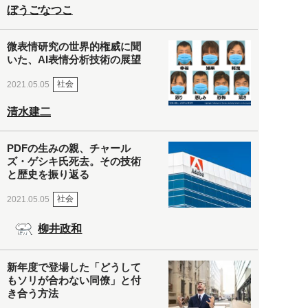
ぼうごなつこ
微表情研究の世界的権威に聞
いた、AI表情分析技術の展望
社会
2021.05.05
清水建二
PDFの生みの親、チャール
ズ・ゲシキ氏死去。その技術
と歴史を振り返る
社会
2021.05.05
柳井政和
新年度で登場した「どうして
もソリが合わない同僚」と付
き合う方法