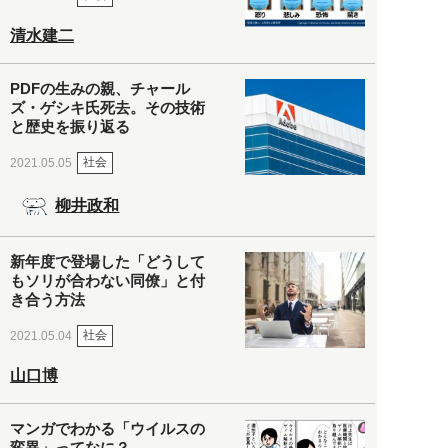
清水建二
PDFの生みの親、チャール
ズ・ゲシキ氏死去。その技術
と歴史を振り返る
社会
2021.05.05
柳井政和
新年度で登場した「どうして
もソリが合わない同僚」と付
き合う方法
社会
2021.05.04
山口博
マンガでわかる「ウイルスの
変異」ってなに？