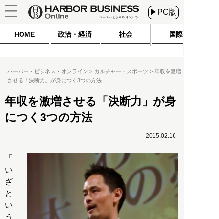
▶PC版
HOME
政治・経済
社会
国際
ハーバー・ビジネス・オンライン
カルチャー・スポーツ
年収を激増
させる「決断力」が身につく3つの方法
年収を激増させる「決断力」が身
につく3つの方法
2015.02.16
「
い
ざ
と
い
う