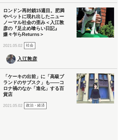
ロンドン再封鎖15週目。肥満
やペットに現れ出したニュー
ノーマル社会の歪み＜入江敦
彦の『足止め喰らい日記』
嫌々乍らReturns＞
社会
2021.05.02
入江敦彦
「ケーキの出前」に「高級ブ
ランドのサブスク」も――コ
ロナ禍のなか「進化」する百
貨店
政治・経済
2021.05.02
都市商業研究所
「高度外国人材」という言葉