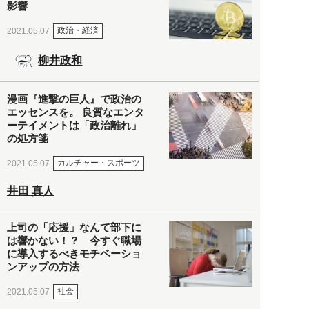
影響
政治・経済
2021.05.07
柳井政和
漫画『進撃の巨人』で政治の
エッセンスを。 良質なエンタ
ーテイメントは「政治離れ」
の処方箋
カルチャー・スポーツ
2021.05.07
井田 真人
上司の「応援」なんて部下に
は響かない！？ 今すぐ職場
に導入するべきモチベーショ
ンアップの方法
社会
2021.05.07