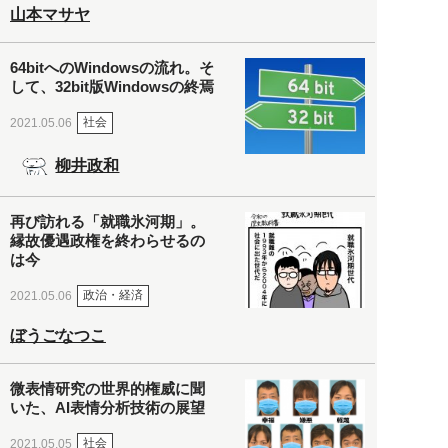
山本マサヤ
64bitへのWindowsの流れ。そ
して、32bit版Windowsの終焉
社会
2021.05.06
柳井政和
再び訪れる「就職氷河期」。
縁故優遇政権を終わらせるの
は今
政治・経済
2021.05.06
ぼうごなつこ
微表情研究の世界的権威に聞
いた、AI表情分析技術の展望
社会
2021.05.05