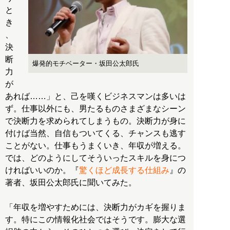
と
き
、
決
断
爆発的モチベーター・坂田公太郎氏
力
が
あれば……」と、己を嘆くビジネスマンは多いは
ず。仕事以外にも、男たるものさまざまなシーン
で決断力を求められてしまうもの。決断力が身に
付けば当然、自信もついてくる、チャンスも逃す
ことがない。仕事もうまくいき、年収が増える。
では、どのようにしてそういったスキルを身につ
ければいいのか。『
驚くほど成長する仕組み
』の
著者、坂田公太郎氏に聞いてみた。
「年収を増やすためには、決断力がカギを握りま
す。特にこの情報化社会ではそうです。膨大な選