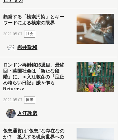
ヒナタカ
頻発する「検索汚染」とキー
ワードによる検索の限界
社会
2021.05.07
柳井政和
ロンドン再封鎖16週目。最終
回・英国社会は「新たな段
階」に。＜入江敦彦の『足止
め喰らい日記』嫌々乍ら
Returns＞
国際
2021.05.07
入江敦彦
仮想通貨は“仮想”な存在なの
か？ 拡大する現実世界への