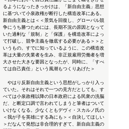
るようになったきっかけは、「新自由主義」思想
に基づいて小泉政権が断行した構造改革にある。
新自由主義とは＜＜景気を回復し、グローバル競
争にうち勝つためには、長期不況の原因となって
いた過剰な「規制」と「保護」を構造改革によっ
て打破し、競争主義を徹底する必要がある＞＞と
いうもの。すでに知っているように、この構造改
革は大量の失業者を生み、非正規雇用労働者を増
大させた大きな要因となったが、同時に、「すべ
ては自己責任」という風潮もつくりあげた＞
やはり反新自由主義という思想がしっかり入っ
ていた。それはそれで一つの見方だとしても、す
べては小泉政権以降の日本政府による民衆の洗脳
だ、と断定口調で言われてしまうと筆者はついて
いけなくなる。少なくともデヴィ・スカルノ氏の
＜我が子を英雄にする為にも＞＜自決してほしい
＞だなんて発想は非合理的すぎて、新自由主義の