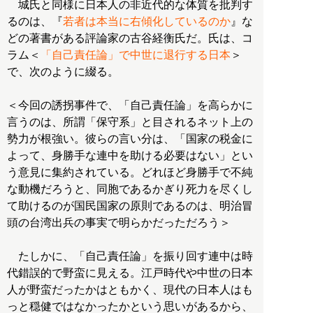
城氏と同様に日本人の非近代的な体質を批判す
るのは、『
若者は本当に右傾化しているのか
』な
どの著書がある評論家の古谷経衡氏だ。氏は、コ
ラム＜
「自己責任論」で中世に退行する日本
＞
で、次のように綴る。
＜今回の誘拐事件で、「自己責任論」を高らかに
言うのは、所謂「保守系」と目されるネット上の
勢力が根強い。彼らの言い分は、「国家の税金に
よって、身勝手な連中を助ける必要はない」とい
う意見に集約されている。どれほど身勝手で不純
な動機だろうと、同胞であるかぎり死力を尽くし
て助けるのが国民国家の原則であるのは、明治冒
頭の台湾出兵の事実で明らかだっただろう＞
たしかに、「自己責任論」を振り回す連中は時
代錯誤的で野蛮に見える。江戸時代や中世の日本
人が野蛮だったかはともかく、現代の日本人はも
っと穏健ではなかったかという思いがあるから、