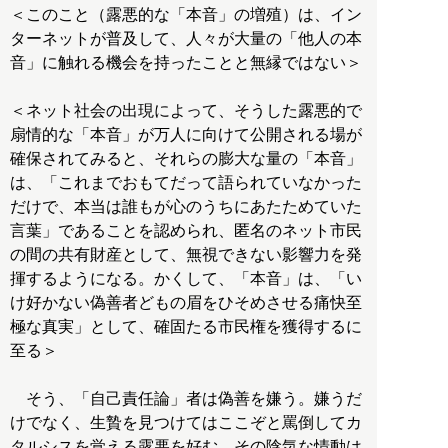
＜このこと（露悪的な「本音」の増殖）は、イン
ターネットが普及して、人々が大量の「他人の本
音」に触れる機会を持ったことと無縁ではない＞
＜ネット社会の出現によって、そうした露悪的で
扇情的な「本音」が万人に向けて公開される場が
確保されてみると、それらの膨大な量の「本音」
は、「これまでおもてだって語られていなかった
だけで、本当は誰もが心のうちにあたためていた
言葉」であることを認められ、匿名のネット市民
の間の共有財産として、無視できない影響力を発
揮するようになる。かくして、「本音」は、「い
け好かない偽善者どもの眉をひそめさせる痛快至
極な真実」として、確固たる市民権を獲得するに
至る＞
そう、「自己責任論」者は偽善を嫌う。嫌うだ
けでなく、生贄を見つけてはここぞと罵倒してカ
タルシスを覚える露悪を好む。その陰気な情動は