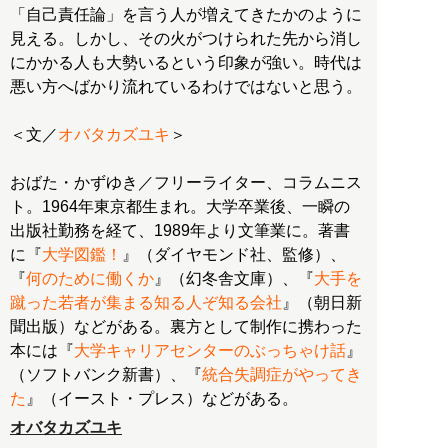
「自己責任論」を言う人が増えてきたかのように
見える。しかし、その火がつけられた先から消し
にかかる人も大勢いるという印象が強い。時代は
悪い方へばかり流れているわけではないと思う。
＜文／
オバタカズユキ
＞
おばた・かずゆき／フリーライター、コラムニス
ト。1964年東京都生まれ。大学卒業後、一瞬の
出版社勤務を経て、1989年より文筆業に。著書
に『
大学図鑑！
』（ダイヤモンド社、監修）、
『
何のために働くか
』（幻冬舎文庫）、『
大手を
蹴った若者が集まる知る人ぞ知る会社
』（朝日新
聞出版）などがある。裏方として制作に携わった
本には『
大学キャリアセンターのぶっちゃけ話
』
（ソフトバンク新書）、『
統合失調症がやってき
た
』（イースト・プレス）などがある。
オバタカズユキ