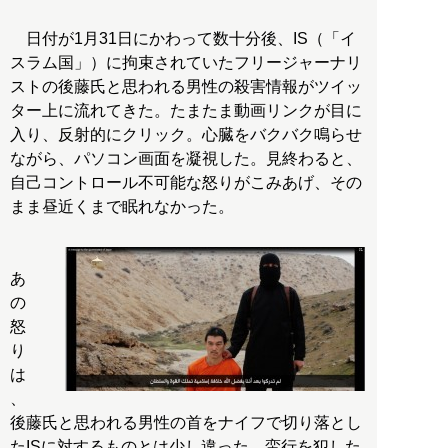
日付が1月31日にかわって数十分後、IS（「イ
スラム国」）に拘束されていたフリージャーナリ
ストの後藤氏と思われる男性の殺害情報がツイッ
ター上に流れてきた。たまたま動画リンクが目に
入り、反射的にクリック。心臓をバクバク鳴らせ
ながら、パソコン画面を凝視した。見終わると、
自己コントロール不可能な怒りがこみあげ、その
まま昼近くまで眠れなかった。
あ
の
怒
り
は
、
後藤氏と思われる男性の首をナイフで切り落とし
たISに対するものとは少し違った。蛮行を犯した