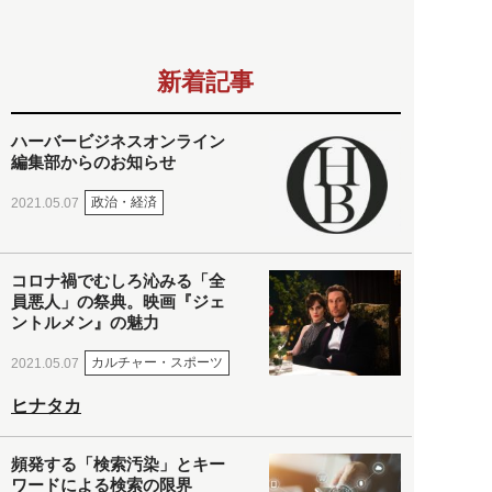
新着記事
ハーバービジネスオンライン
編集部からのお知らせ
政治・経済
2021.05.07
コロナ禍でむしろ沁みる「全
員悪人」の祭典。映画『ジェ
ントルメン』の魅力
カルチャー・スポーツ
2021.05.07
ヒナタカ
頻発する「検索汚染」とキー
ワードによる検索の限界