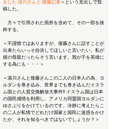
をした 湯川さんと 後藤記者
＞という見出しで投
稿した。
方々で引用された箇所を含めて、その一部を抜
粋する。
＜不謹慎ではありますが、後藤さんに話すことが
出来たらいっそ自決してほしいと言いたい。私が
彼の母親だったらそう言います。我が子を英雄に
する為にも・・・＞
＜湯川さんと後藤さんこの二人の日本人の為、ヨ
ルダンを巻き込み、世界までも巻き込んだイスラ
ム国との人質交換解放大事件!! イスラム国は日本
の国民感情を利用し、アメリカ同盟国ヨルダンに
ゆさぶりをかけているのです。冷静に考えたらこ
の二人が私情でどれだけ国家と国民に迷惑をかけ
たか、それを知るべきではないでしょうか？＞