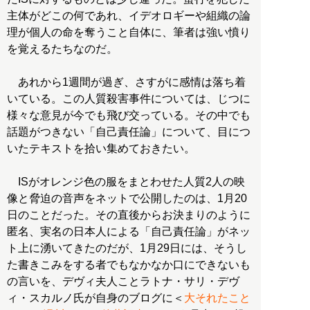
主体がどこの何であれ、イデオロギーや組織の論
理が個人の命を奪うこと自体に、筆者は強い憤り
を覚えるたちなのだ。
あれから1週間が過ぎ、さすがに感情は落ち着
いている。この人質殺害事件については、じつに
様々な意見が今でも飛び交っている。その中でも
話題がつきない「自己責任論」について、目につ
いたテキストを拾い集めておきたい。
ISがオレンジ色の服をまとわせた人質2人の映
像と脅迫の音声をネットで公開したのは、1月20
日のことだった。その直後からお決まりのように
匿名、実名の日本人による「自己責任論」がネッ
ト上に湧いてきたのだが、1月29日には、そうし
た書きこみをする者でもなかなか口にできないも
の言いを、デヴィ夫人ことラトナ・サリ・デヴ
ィ・スカルノ氏が自身のブログに＜
大それたこと