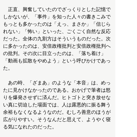
正直、興奮していたのでざっくりとした記憶で
しかないが、「事件」を知った人々の書きこみで
もっとも多かったのは「えっ、まさか」「信じら
れない」「怖い」といった、ごくごく自然な反応
だった。全体の九割方はそういうものだった。次
に多かったのは、安倍政権批判と安倍政権批判へ
の批判。その次に目立ったのは、「落ち着け」
「動画も拡散をやめよう」という呼びかけであっ
た。
あの時、「ざまあ」のような「本音」は、めっ
たに見かけなかったのである。おかげで筆者は怒
りを爆発させずに済んだ。ヒトゴトと突き放せな
い真に切迫した場面では、人は露悪的に振る舞う
余裕もなくなるようなのだ。むしろ善意のほうが
広がりやすい。そうなんだと思えて、ようやく寝
る気になれたのだった。