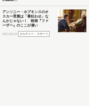
アンソニー・ホプキンスのオ
スカー受賞は「番狂わせ」な
んかじゃない！ 映画『ファ
ーザー』のここが凄い
カルチャー・スポーツ
2021.05.03
ヒナタカ
ネットで話題の「陰謀論チャ
ート」を徹底解説＆日本語訳
してみた
社会
2021.05.03
清義明
ロンドン再封鎖15週目。肥満
やペットに現れ出したニュー
ノーマル社会の歪み＜入江敦