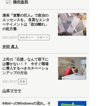
柳井政和
漫画『進撃の巨人』で政治の
エッセンスを。 良質なエンタ
ーテイメントは「政治離れ」
の処方箋
カルチャー・スポーツ
2021.05.07
井田 真人
上司の「応援」なんて部下に
は響かない！？ 今すぐ職場
に導入するべきモチベーショ
ンアップの方法
社会
2021.05.07
山本マサヤ
64bitへのWindowsの流れ。そ