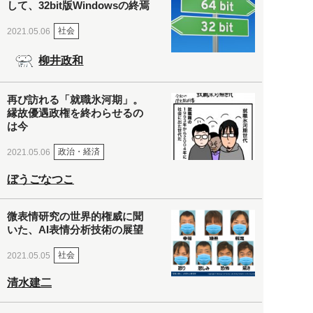
して、32bit版Windowsの終焉
社会
2021.05.06
柳井政和
再び訪れる「就職氷河期」。
縁故優遇政権を終わらせるの
は今
政治・経済
2021.05.06
ぼうごなつこ
微表情研究の世界的権威に聞
いた、AI表情分析技術の展望
社会
2021.05.05
清水建二