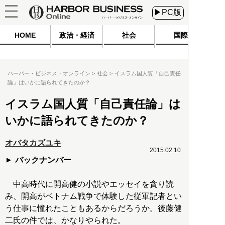
▶PC版
HOME
政治・経済
社会
国際
ハーバー・ビジネス・オンライン
社会
イスラム国人質「自己責任
論」はいかに語られてきたのか？
イスラム国人質「自己責任論」は
いかに語られてきたのか？
オバタカズユキ
2015.02.10
バックナンバー
中高時代に開高健の小説やエッセイを貪り読
み、開高がベトナム戦争で体験した従軍記者とい
う仕事に憧れたこともあるからだろうか。後藤健
二氏の件では、かなりやられた。