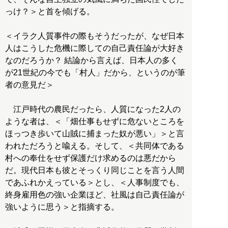
っけ？＞と首を傾げる。
＜イラク人質事件の際もそうだったが、なぜ日本
人はこうした危機に際しての自己責任論が大好き
なのだろうか？ 結論から言えば、日本人の多く
が21世紀の今でも「村人」だから、というのが筆
者の意見だ＞
江戸時代の農民だったら、人質になった2人の
ような者は、＜「畑仕事もせずに危ないところを
ほっつき歩いて山賊に捕まった奴が悪い」＞と言
われただろうと喩える。そして、＜共同体である
村への奉仕をせず保護だけ求めるのは悪だから
だ。現代日本も彼とそっくり同じことを言う人間
であふれかえっている＞とし、＜人事制度でも、
終身雇用色の強い企業ほど、社風は自己責任論が
強いように思う＞と指摘する。