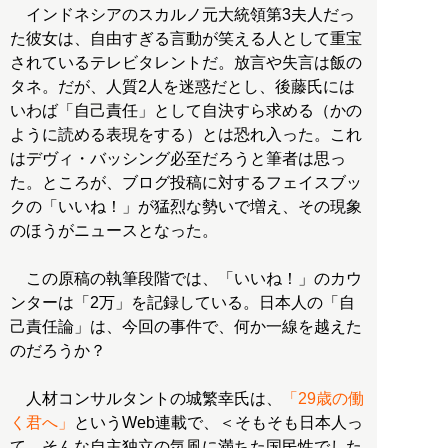
インドネシアのスカルノ元大統領第3夫人だっ
た彼女は、自由すぎる言動が笑える人として重宝
されているテレビタレントだ。放言や失言は飯の
タネ。だが、人質2人を迷惑だとし、後藤氏には
いわば「自己責任」として自決すら求める（かの
ように読める表現をする）とは恐れ入った。これ
はデヴィ・バッシング必至だろうと筆者は思っ
た。ところが、ブログ投稿に対するフェイスブッ
クの「いいね！」が猛烈な勢いで増え、その現象
のほうがニュースとなった。
この原稿の執筆段階では、「いいね！」のカウ
ンターは「2万」を記録している。日本人の「自
己責任論」は、今回の事件で、何か一線を越えた
のだろうか？
人材コンサルタントの城繁幸氏は、
「29歳の働
く君へ」
というWeb連載で、＜そもそも日本人っ
て、そんな自主独立の気風に満ちた国民性でした