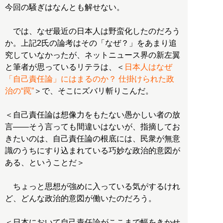
今回の騒ぎはなんとも解せない。
では、なぜ最近の日本人は野蛮化したのだろう
か。上記2氏の論考はその「なぜ？」をあまり追
究していなかったが、ネットニュース界の新左翼
と筆者が思っているリテラは、＜
日本人はなぜ
「自己責任論」にはまるのか？ 仕掛けられた政
治の“罠”
＞で、そこにズバリ斬りこんだ。
＜自己責任論は想像力をもたない愚かしい者の放
言――そう言っても間違いはないが、指摘してお
きたいのは、自己責任論の根底には、民衆が無意
識のうちにすり込まれている巧妙な政治的意図が
ある、ということだ＞
ちょっと思想が強めに入っている気がするけれ
ど、どんな政治的意図が働いたのだろう。
＜日本において自己責任論がここまで幅をきかせ