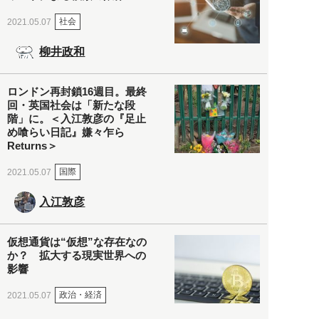
社会
2021.05.07
柳井政和
ロンドン再封鎖16週目。最終
回・英国社会は「新たな段
階」に。＜入江敦彦の『足止
め喰らい日記』嫌々乍ら
Returns＞
国際
2021.05.07
入江敦彦
仮想通貨は“仮想”な存在なの
か？ 拡大する現実世界への
影響
政治・経済
2021.05.07