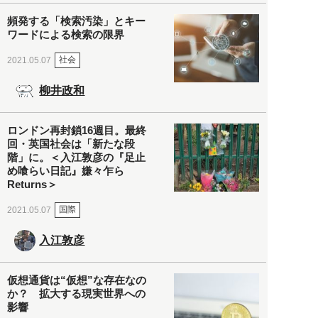
頻発する「検索汚染」とキー
ワードによる検索の限界
社会
2021.05.07
柳井政和
ロンドン再封鎖16週目。最終
回・英国社会は「新たな段
階」に。＜入江敦彦の『足止
め喰らい日記』嫌々乍ら
Returns＞
国際
2021.05.07
入江敦彦
仮想通貨は“仮想”な存在なの
か？ 拡大する現実世界への
影響