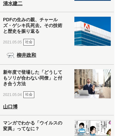
清水建二
PDFの生みの親、チャール
ズ・ゲシキ氏死去。その技術
と歴史を振り返る
社会
2021.05.05
柳井政和
新年度で登場した「どうして
もソリが合わない同僚」と付
き合う方法
社会
2021.05.04
山口博
マンガでわかる「ウイルスの
変異」ってなに？