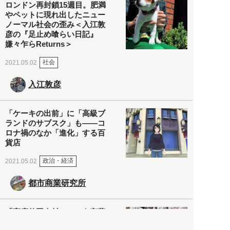
ロンドン再封鎖15週目。肥満
やペットに現れ出したニュー
ノーマル社会の歪み＜入江敦
彦の『足止め喰らい日記』
嫌々乍らReturns＞
社会
2021.05.02
入江敦彦
「ケーキの出前」に「高級ブ
ランドのサブスク」も――コ
ロナ禍のなか「進化」する百
貨店
政治・経済
2021.05.02
都市商業研究所
「高度外国人材」という言葉
に潜む欺瞞と、日本が搾取し