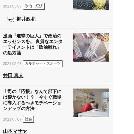
政治・経済
2021.05.07
柳井政和
漫画『進撃の巨人』で政治の
エッセンスを。 良質なエンタ
ーテイメントは「政治離れ」
の処方箋
カルチャー・スポーツ
2021.05.07
井田 真人
上司の「応援」なんて部下に
は響かない！？ 今すぐ職場
に導入するべきモチベーショ
ンアップの方法
社会
2021.05.07
山本マサヤ