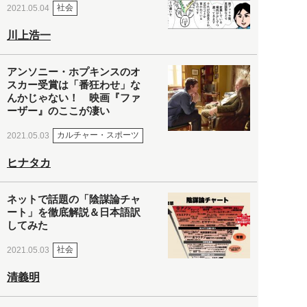
社会
2021.05.04
川上浩一
アンソニー・ホプキンスのオ
スカー受賞は「番狂わせ」な
んかじゃない！ 映画『ファ
ーザー』のここが凄い
カルチャー・スポーツ
2021.05.03
ヒナタカ
ネットで話題の「陰謀論チャ
ート」を徹底解説＆日本語訳
してみた
社会
2021.05.03
清義明