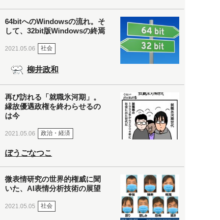
64bitへのWindowsの流れ。そ
して、32bit版Windowsの終焉
社会
2021.05.06
柳井政和
再び訪れる「就職氷河期」。
縁故優遇政権を終わらせるの
は今
政治・経済
2021.05.06
ぼうごなつこ
微表情研究の世界的権威に聞
いた、AI表情分析技術の展望
社会
2021.05.05