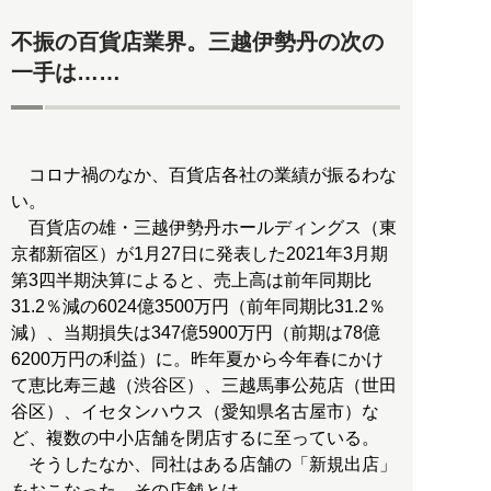
不振の百貨店業界。三越伊勢丹の次の
一手は……
コロナ禍のなか、百貨店各社の業績が振るわな
い。
百貨店の雄・三越伊勢丹ホールディングス（東
京都新宿区）が1月27日に発表した2021年3月期
第3四半期決算によると、売上高は前年同期比
31.2％減の6024億3500万円（前年同期比31.2％
減）、当期損失は347億5900万円（前期は78億
6200万円の利益）に。昨年夏から今年春にかけ
て恵比寿三越（渋谷区）、三越馬事公苑店（世田
谷区）、イセタンハウス（愛知県名古屋市）な
ど、複数の中小店舗を閉店するに至っている。
そうしたなか、同社はある店舗の「新規出店」
をおこなった。その店舗とは――。