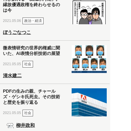
縁故優遇政権を終わらせるの
は今
政治・経済
2021.05.06
ぼうごなつこ
微表情研究の世界的権威に聞
いた、AI表情分析技術の展望
社会
2021.05.05
清水建二
PDFの生みの親、チャール
ズ・ゲシキ氏死去。その技術
と歴史を振り返る
社会
2021.05.05
柳井政和