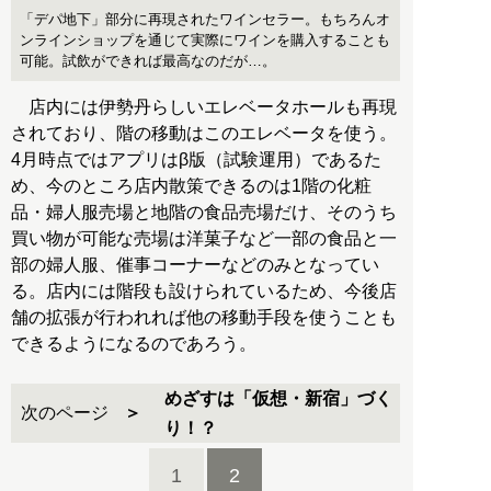
「デパ地下」部分に再現されたワインセラー。もちろんオ
ンラインショップを通じて実際にワインを購入することも
可能。試飲ができれば最高なのだが…。
店内には伊勢丹らしいエレベータホールも再現
されており、階の移動はこのエレベータを使う。
4月時点ではアプリはβ版（試験運用）であるた
め、今のところ店内散策できるのは1階の化粧
品・婦人服売場と地階の食品売場だけ、そのうち
買い物が可能な売場は洋菓子など一部の食品と一
部の婦人服、催事コーナーなどのみとなってい
る。店内には階段も設けられているため、今後店
舗の拡張が行われれば他の移動手段を使うことも
できるようになるのであろう。
めざすは「仮想・新宿」づく
次のページ
り！？
1
2