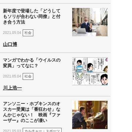
新年度で登場した「どうして
もソリが合わない同僚」と付
き合う方法
社会
2021.05.04
山口博
マンガでわかる「ウイルスの
変異」ってなに？
社会
2021.05.04
川上浩一
アンソニー・ホプキンスのオ
スカー受賞は「番狂わせ」な
んかじゃない！ 映画『ファ
ーザー』のここが凄い
カルチャー・スポーツ
2021.05.03