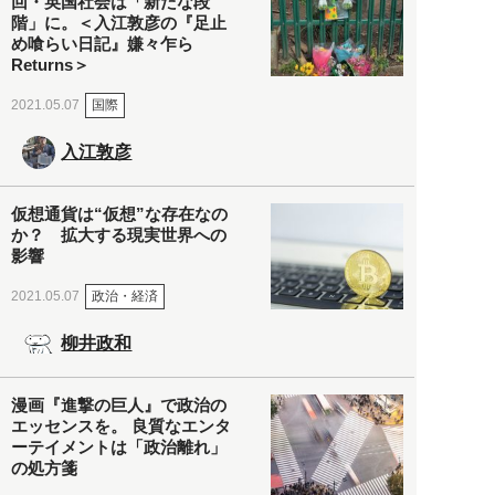
回・英国社会は「新たな段
階」に。＜入江敦彦の『足止
め喰らい日記』嫌々乍ら
Returns＞
国際
2021.05.07
入江敦彦
仮想通貨は“仮想”な存在なの
か？ 拡大する現実世界への
影響
政治・経済
2021.05.07
柳井政和
漫画『進撃の巨人』で政治の
エッセンスを。 良質なエンタ
ーテイメントは「政治離れ」
の処方箋