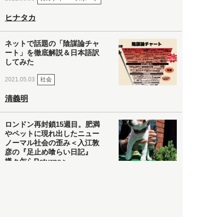
ヒナタカ
ネットで話題の「陰謀論チャ
ート」を徹底解説＆日本語訳
してみた
社会
2021.05.03
清義明
ロンドン再封鎖15週目。肥満
やペットに現れ出したニュー
ノーマル社会の歪み＜入江敦
彦の『足止め喰らい日記』
嫌々乍らReturns＞
社会
2021.05.02
入江敦彦