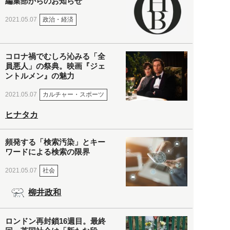
編集部からのお知らせ
政治・経済
2021.05.07
コロナ禍でむしろ沁みる「全
員悪人」の祭典。映画『ジェ
ントルメン』の魅力
カルチャー・スポーツ
2021.05.07
ヒナタカ
頻発する「検索汚染」とキー
ワードによる検索の限界
社会
2021.05.07
柳井政和
ロンドン再封鎖16週目。最終