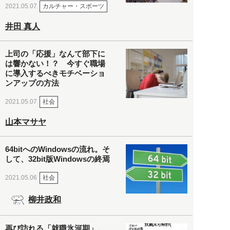
カルチャー・スポーツ
2021.05.07
井田 真人
上司の「応援」なんて部下に
は響かない！？ 今すぐ職場
に導入するべきモチベーショ
ンアップの方法
社会
2021.05.07
山本マサヤ
64bitへのWindowsの流れ。そ
して、32bit版Windowsの終焉
社会
2021.05.06
柳井政和
再び訪れる「就職氷河期」。