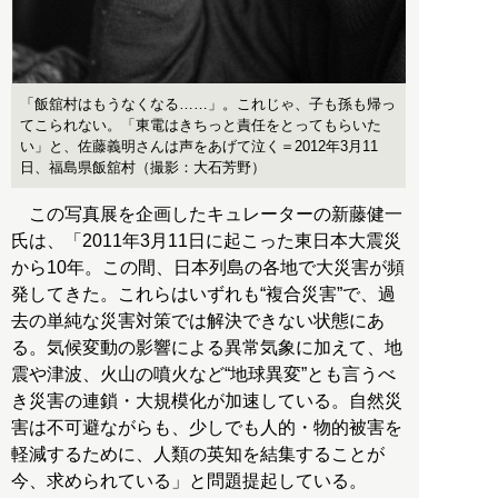
「飯舘村はもうなくなる……」。これじゃ、子も孫も帰っ
てこられない。「東電はきちっと責任をとってもらいた
い」と、佐藤義明さんは声をあげて泣く＝2012年3月11
日、福島県飯舘村（撮影：大石芳野）
この写真展を企画したキュレーターの新藤健一
氏は、「2011年3月11日に起こった東日本大震災
から10年。この間、日本列島の各地で大災害が頻
発してきた。これらはいずれも“複合災害”で、過
去の単純な災害対策では解決できない状態にあ
る。気候変動の影響による異常気象に加えて、地
震や津波、火山の噴火など“地球異変”とも言うべ
き災害の連鎖・大規模化が加速している。自然災
害は不可避ながらも、少しでも人的・物的被害を
軽減するために、人類の英知を結集することが
今、求められている」と問題提起している。