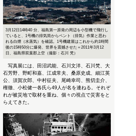
3月12日14時40 分、福島第一原発の周辺を小型機で飛行し
ていると、1号機の排気筒からベント（排気）作業と思わ
れる白煙（水蒸気）を確認。1号機建屋はこれから約1時間
後の15時50分に爆発、世界を震撼させた＝2011年3月12
日、福島県双葉郡上空（撮影：石川 梵）
写真展には、田沼武能、石川文洋、石川梵、大
石芳野、野町和嘉、江成常夫、桑原史成、細江英
公、須賀次郎、中村征夫、尾崎幸司、熊切圭介、
権徹、小松健一各氏ら49人が名を連ねる。それぞ
れが被災地で取材を重ね、個々の視点で災害をと
らえてきた。