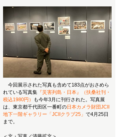
今回展示された写真も含めて183点がおさめら
れている写真集
『災害列島・日本』（扶桑社刊・
税込1980円）
も今年3月に刊行された。写真展
は、東京都千代田区一番町の
日本カメラ財団JCII
地下一階ギャラリー「JCIIクラブ25」
で4月25日
まで。
＜文・写真／清藤拡文＞