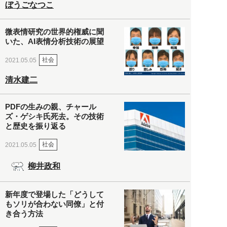
ぼうごなつこ
微表情研究の世界的権威に聞
いた、AI表情分析技術の展望
社会
2021.05.05
清水建二
PDFの生みの親、チャール
ズ・ゲシキ氏死去。その技術
と歴史を振り返る
社会
2021.05.05
柳井政和
新年度で登場した「どうして
もソリが合わない同僚」と付
き合う方法