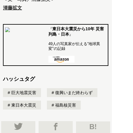
清藤拡文
東日本大震災から10年 災害
『
列島・日本
』
49人の写真家が伝える“地球異
変"の記録
ハッシュタグ
巨大地震災害
復興いまだ終わらず
東日本大震災
福島核災害
B!