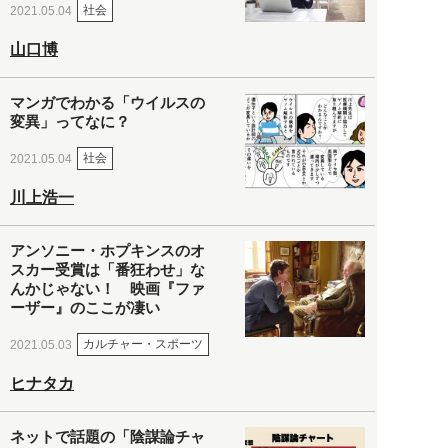
社会
2021.05.04
山口博
マンガでわかる「ウイルスの
変異」ってなに？
社会
2021.05.04
川上浩一
アンソニー・ホプキンスのオ
スカー受賞は「番狂わせ」な
んかじゃない！ 映画『ファ
ーザー』のここが凄い
カルチャー・スポーツ
2021.05.03
ヒナタカ
ネットで話題の「陰謀論チャ