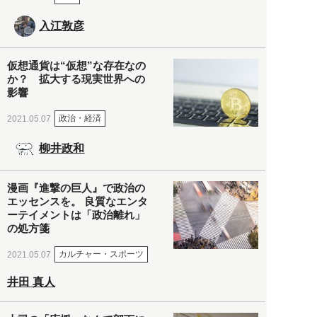
入江敦彦
仮想通貨は“仮想”な存在なの
か？ 拡大する現実世界への
影響
政治・経済
2021.05.07
柳井政和
漫画『進撃の巨人』で政治の
エッセンスを。 良質なエンタ
ーテイメントは「政治離れ」
の処方箋
カルチャー・スポーツ
2021.05.07
井田 真人