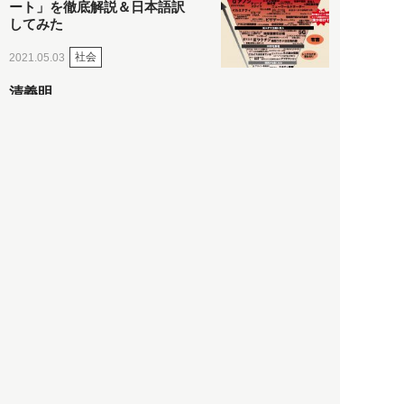
ート」を徹底解説＆日本語訳
してみた
社会
2021.05.03
清義明
ロンドン再封鎖15週目。肥満
やペットに現れ出したニュー
ノーマル社会の歪み＜入江敦
彦の『足止め喰らい日記』
嫌々乍らReturns＞
社会
2021.05.02
入江敦彦
「ケーキの出前」に「高級ブ
ランドのサブスク」も――コ
ロナ禍のなか「進化」する百
貨店