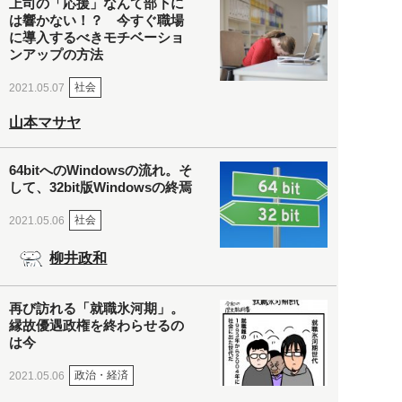
上司の「応援」なんて部下に
は響かない！？ 今すぐ職場
に導入するべきモチベーショ
ンアップの方法
社会
2021.05.07
山本マサヤ
64bitへのWindowsの流れ。そ
して、32bit版Windowsの終焉
社会
2021.05.06
柳井政和
再び訪れる「就職氷河期」。
縁故優遇政権を終わらせるの
は今
政治・経済
2021.05.06