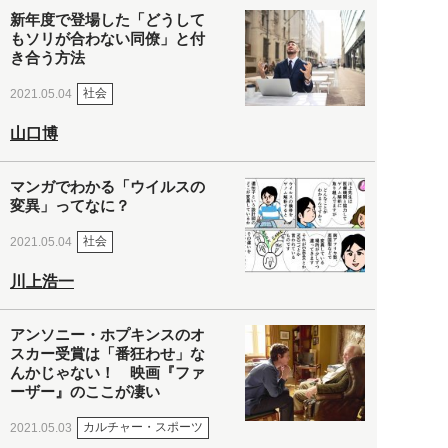
新年度で登場した「どうして
もソリが合わない同僚」と付
き合う方法
社会
2021.05.04
山口博
マンガでわかる「ウイルスの
変異」ってなに？
社会
2021.05.04
川上浩一
アンソニー・ホプキンスのオ
スカー受賞は「番狂わせ」な
んかじゃない！ 映画『ファ
ーザー』のここが凄い
カルチャー・スポーツ
2021.05.03