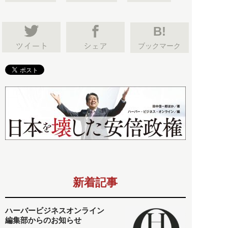
B!
ブックマーク
新着記事
ハーバービジネスオンライン
編集部からのお知らせ