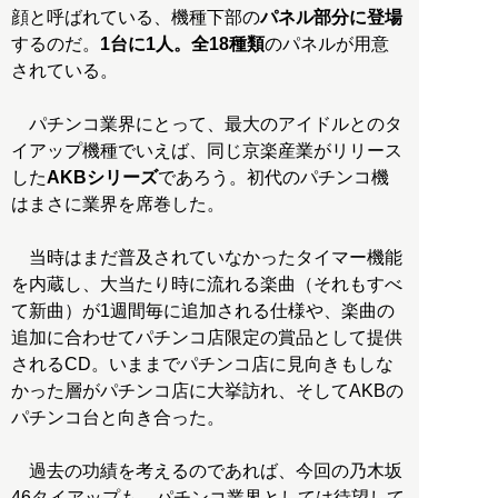
顔と呼ばれている、機種下部の
パネル部分に登場
するのだ。
1台に1人。全18種類
のパネルが用意
されている。
パチンコ業界にとって、最大のアイドルとのタ
イアップ機種でいえば、同じ京楽産業がリリース
した
AKBシリーズ
であろう。初代のパチンコ機
はまさに業界を席巻した。
当時はまだ普及されていなかったタイマー機能
を内蔵し、大当たり時に流れる楽曲（それもすべ
て新曲）が1週間毎に追加される仕様や、楽曲の
追加に合わせてパチンコ店限定の賞品として提供
されるCD。いままでパチンコ店に見向きもしな
かった層がパチンコ店に大挙訪れ、そしてAKBの
パチンコ台と向き合った。
過去の功績を考えるのであれば、今回の乃木坂
46タイアップも、パチンコ業界としては待望して