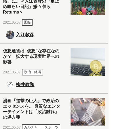
階」に。＜入江敦彦の『足止
め喰らい日記』嫌々乍ら
Returns＞
国際
2021.05.07
入江敦彦
仮想通貨は“仮想”な存在なの
か？ 拡大する現実世界への
影響
政治・経済
2021.05.07
柳井政和
漫画『進撃の巨人』で政治の
エッセンスを。 良質なエンタ
ーテイメントは「政治離れ」
の処方箋
カルチャー・スポーツ
2021.05.07