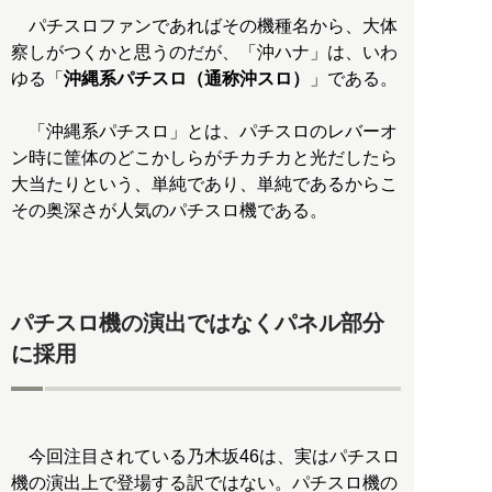
パチスロファンであればその機種名から、大体
察しがつくかと思うのだが、「沖ハナ」は、いわ
ゆる「
沖縄系パチスロ（通称沖スロ）
」である。
「沖縄系パチスロ」とは、パチスロのレバーオ
ン時に筐体のどこかしらがチカチカと光だしたら
大当たりという、単純であり、単純であるからこ
その奥深さが人気のパチスロ機である。
パチスロ機の演出ではなくパネル部分
に採用
今回注目されている乃木坂46は、実はパチスロ
機の演出上で登場する訳ではない。パチスロ機の