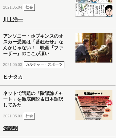
社会
2021.05.04
川上浩一
アンソニー・ホプキンスのオ
スカー受賞は「番狂わせ」な
んかじゃない！ 映画『ファ
ーザー』のここが凄い
カルチャー・スポーツ
2021.05.03
ヒナタカ
ネットで話題の「陰謀論チャ
ート」を徹底解説＆日本語訳
してみた
社会
2021.05.03
清義明