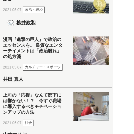
政治・経済
2021.05.07
柳井政和
漫画『進撃の巨人』で政治の
エッセンスを。 良質なエンタ
ーテイメントは「政治離れ」
の処方箋
カルチャー・スポーツ
2021.05.07
井田 真人
上司の「応援」なんて部下に
は響かない！？ 今すぐ職場
に導入するべきモチベーショ
ンアップの方法
社会
2021.05.07