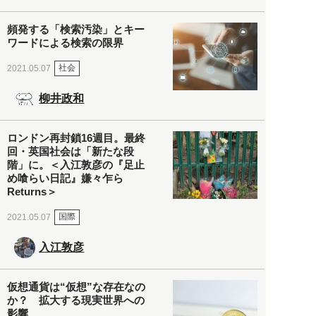
頻発する「検索汚染」とキー
ワードによる検索の限界
社会
2021.05.07
柳井政和
ロンドン再封鎖16週目。最終
回・英国社会は「新たな段
階」に。＜入江敦彦の『足止
め喰らい日記』嫌々乍ら
Returns＞
国際
2021.05.07
入江敦彦
仮想通貨は“仮想”な存在なの
か？ 拡大する現実世界への
影響