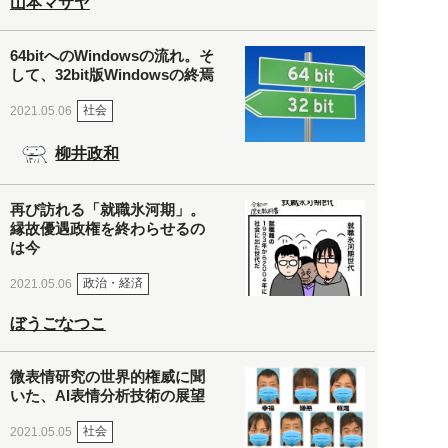
山本マサヤ
64bitへのWindowsの流れ。そ
して、32bit版Windowsの終焉
社会
2021.05.06
柳井政和
再び訪れる「就職氷河期」。
縁故優遇政権を終わらせるの
は今
政治・経済
2021.05.06
ぼうごなつこ
微表情研究の世界的権威に聞
いた、AI表情分析技術の展望
社会
2021.05.05