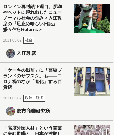
ロンドン再封鎖15週目。肥満
やペットに現れ出したニュー
ノーマル社会の歪み＜入江敦
彦の『足止め喰らい日記』
嫌々乍らReturns＞
社会
2021.05.02
入江敦彦
「ケーキの出前」に「高級ブ
ランドのサブスク」も――コ
ロナ禍のなか「進化」する百
貨店
政治・経済
2021.05.02
都市商業研究所
「高度外国人材」という言葉
に潜む欺瞞と、日本が搾取し