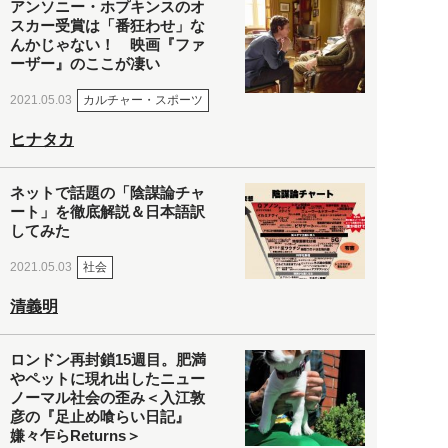
アンソニー・ホプキンスのオ
スカー受賞は「番狂わせ」な
んかじゃない！ 映画『ファ
ーザー』のここが凄い
カルチャー・スポーツ
2021.05.03
ヒナタカ
ネットで話題の「陰謀論チャ
ート」を徹底解説＆日本語訳
してみた
社会
2021.05.03
清義明
ロンドン再封鎖15週目。肥満
やペットに現れ出したニュー
ノーマル社会の歪み＜入江敦
彦の『足止め喰らい日記』
嫌々乍らReturns＞