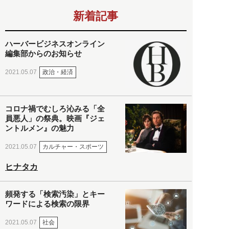
新着記事
ハーバービジネスオンライン
編集部からのお知らせ
政治・経済
2021.05.07
コロナ禍でむしろ沁みる「全
員悪人」の祭典。映画『ジェ
ントルメン』の魅力
カルチャー・スポーツ
2021.05.07
ヒナタカ
頻発する「検索汚染」とキー
ワードによる検索の限界
社会
2021.05.07