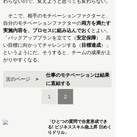
わらないので、変えようと思っても変わらない。
そこで、相手のモチベーションファクターと、
自分のモチベーションファクターの
両方を満たす
実施内容を、プロセスに組み込んでおく
とよい。
「バックアッププランを立てて（
安定保障
）、高
い目標に向かってチャレンジする（
目標達成
）」
というようにだ。そうすると、チームの成果が上
がりやすくなる。
仕事のモチベーションは結果
次のページ
に直結する
1
2
ひとつの質問で合意形成でき
『
る! ビジネススキル急上昇 日めく
りドリル
』