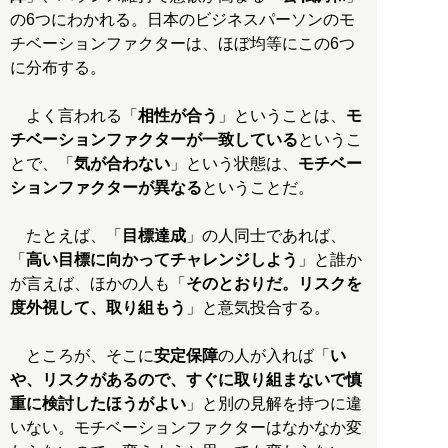
の6つにわかれる。日本のビジネスパーソンのモ
チベーションファクターは、ほぼ均等にこの6つ
に分布する。
よく言われる「
相性が合う
」ということは、
モ
チベーションファクターが一致している
というこ
とで、「
気が合わない
」という状態は、
モチベー
ションファクターが異なる
ということだ。
たとえば、「
目標達成
」の人同士であれば、
「
高い目標に向かってチャレンジしよう
」と誰か
が言えば、ほかの人も「
そのとおりだ。リスクを
度外視して、取り組もう
」と意気投合する。
ところが、そこに
安定保障
の人が入れば「
い
や、リスクがあるので、すぐに取り組まないで慎
重に検討したほうがよい
」と別の見解を持つに違
いない。モチベーションファクターはなかなか変