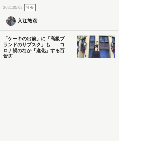
社会
2021.05.02
入江敦彦
「ケーキの出前」に「高級ブ
ランドのサブスク」も――コ
ロナ禍のなか「進化」する百
貨店
政治・経済
2021.05.02
都市商業研究所
「高度外国人材」という言葉
に潜む欺瞞と、日本が搾取し
依存する圧倒的多数の外国人
労働者の実像とは？
社会
2021.05.01
月刊日本