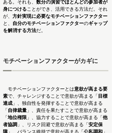
ある。それも、
数分の演習でほとんどの参加者が
身につける
ことができ、活用できる方法だ。それ
が、
方針実現に必要なモチベーションファクター
と、
自分のモチベーションファクター
の
ギャップ
を解消する方法
だ。
モチベーションファクターがカギに
モチベーションファクターとは
意欲が高まる要
素
で、チャレンジすることで意欲が高まる「
目標
達成
」、独自性を発揮することで意欲が高まる
「
自律裁量
」、責任を果たすことで意欲が高まる
「
地位権限
」、協力することで意欲が高まる「
他
者協調
」、リスク回避で意欲が高まる「
安定保
障
」、バランス維持で意欲が高まる「
公私調和
」