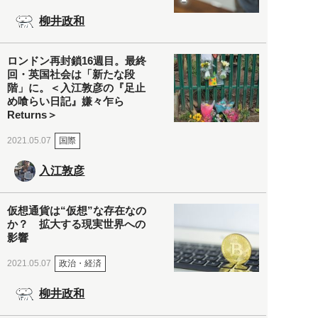
柳井政和
ロンドン再封鎖16週目。最終
回・英国社会は「新たな段
階」に。＜入江敦彦の『足止
め喰らい日記』嫌々乍ら
Returns＞
国際
2021.05.07
入江敦彦
仮想通貨は“仮想”な存在なの
か？ 拡大する現実世界への
影響
政治・経済
2021.05.07
柳井政和