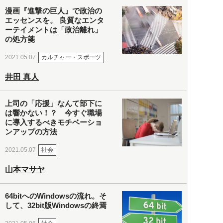
漫画『進撃の巨人』で政治の
エッセンスを。 良質なエンタ
ーテイメントは「政治離れ」
の処方箋
カルチャー・スポーツ
2021.05.07
井田 真人
上司の「応援」なんて部下に
は響かない！？ 今すぐ職場
に導入するべきモチベーショ
ンアップの方法
社会
2021.05.07
山本マサヤ
64bitへのWindowsの流れ。そ
して、32bit版Windowsの終焉