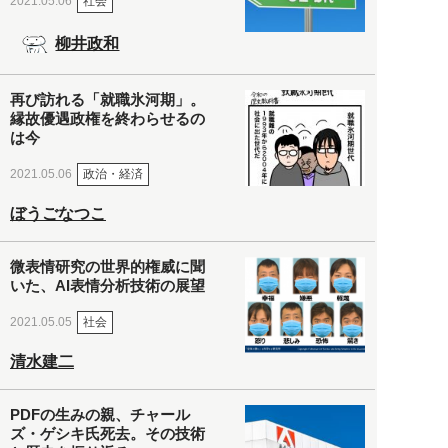
社会
2021.05.06
柳井政和
再び訪れる「就職氷河期」。
縁故優遇政権を終わらせるの
は今
政治・経済
2021.05.06
ぼうごなつこ
微表情研究の世界的権威に聞
いた、AI表情分析技術の展望
社会
2021.05.05
清水建二
PDFの生みの親、チャール
ズ・ゲシキ氏死去。その技術