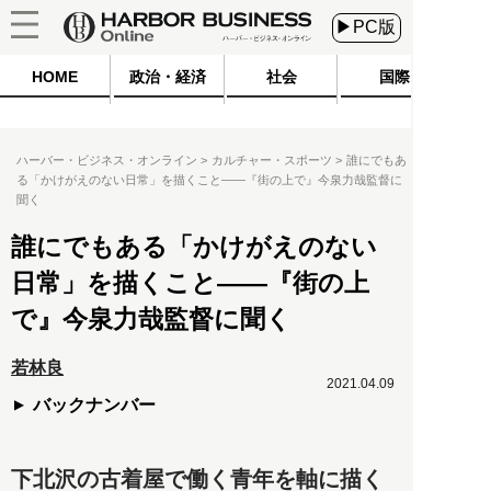
▶PC版
HOME
政治・経済
社会
国際
ハーバー・ビジネス・オンライン
カルチャー・スポーツ
誰にでもあ
る「かけがえのない日常」を描くこと――『街の上で』今泉力哉監督に
聞く
誰にでもある「かけがえのない
日常」を描くこと――『街の上
で』今泉力哉監督に聞く
若林良
2021.04.09
バックナンバー
下北沢の古着屋で働く青年を軸に描く