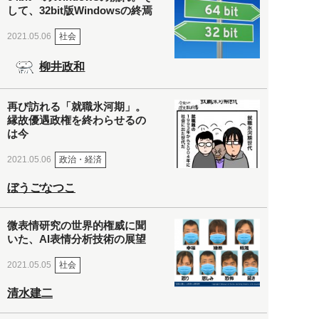
して、32bit版Windowsの終焉
社会
2021.05.06
柳井政和
再び訪れる「就職氷河期」。
縁故優遇政権を終わらせるの
は今
政治・経済
2021.05.06
ぼうごなつこ
微表情研究の世界的権威に聞
いた、AI表情分析技術の展望
社会
2021.05.05
清水建二