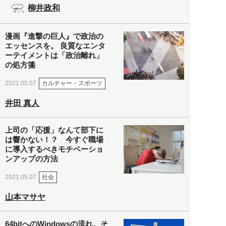
柳井政和
漫画『進撃の巨人』で政治の
エッセンスを。 良質なエンタ
ーテイメントは「政治離れ」
の処方箋
カルチャー・スポーツ
2021.05.07
井田 真人
上司の「応援」なんて部下に
は響かない！？ 今すぐ職場
に導入するべきモチベーショ
ンアップの方法
社会
2021.05.07
山本マサヤ
64bitへのWindowsの流れ。そ