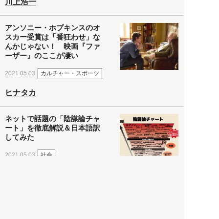
川上浩一
アンソニー・ホプキンスのオ
スカー受賞は「番狂わせ」な
んかじゃない！ 映画『ファ
ーザー』のここが凄い
カルチャー・スポーツ
2021.05.03
ヒナタカ
ネットで話題の「陰謀論チャ
ート」を徹底解説＆日本語訳
してみた
社会
2021.05.03
清義明
ロンドン再封鎖15週目。肥満
やペットに現れ出したニュー
ノーマル社会の歪み＜入江敦