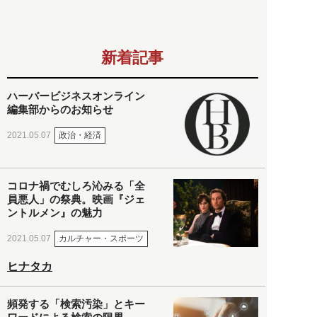
新着記事
ハーバービジネスオンライン
編集部からのお知らせ
政治・経済
2021.05.07
コロナ禍でむしろ沁みる「全
員悪人」の祭典。映画『ジェ
ントルメン』の魅力
カルチャー・スポーツ
2021.05.07
ヒナタカ
頻発する「検索汚染」とキー