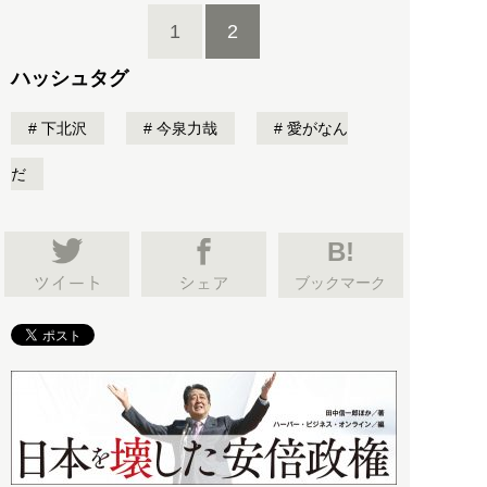
1
2
ハッシュタグ
下北沢
今泉力哉
愛がなん
だ
B!
ブックマーク