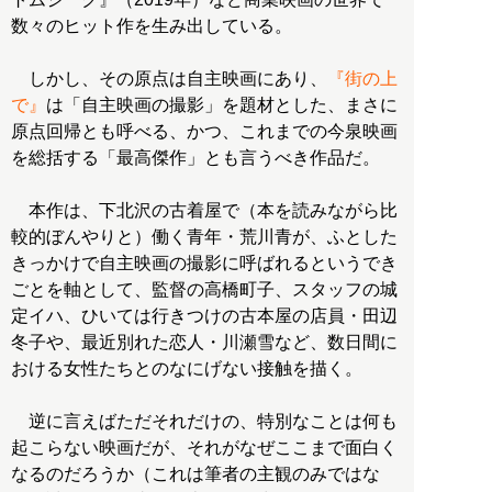
数々のヒット作を生み出している。
しかし、その原点は自主映画にあり、
『街の上
で』
は「自主映画の撮影」を題材とした、まさに
原点回帰とも呼べる、かつ、これまでの今泉映画
を総括する「最高傑作」とも言うべき作品だ。
本作は、下北沢の古着屋で（本を読みながら比
較的ぼんやりと）働く青年・荒川青が、ふとした
きっかけで自主映画の撮影に呼ばれるというでき
ごとを軸として、監督の高橋町子、スタッフの城
定イハ、ひいては行きつけの古本屋の店員・田辺
冬子や、最近別れた恋人・川瀬雪など、数日間に
おける女性たちとのなにげない接触を描く。
逆に言えばただそれだけの、特別なことは何も
起こらない映画だが、それがなぜここまで面白く
なるのだろうか（これは筆者の主観のみではな