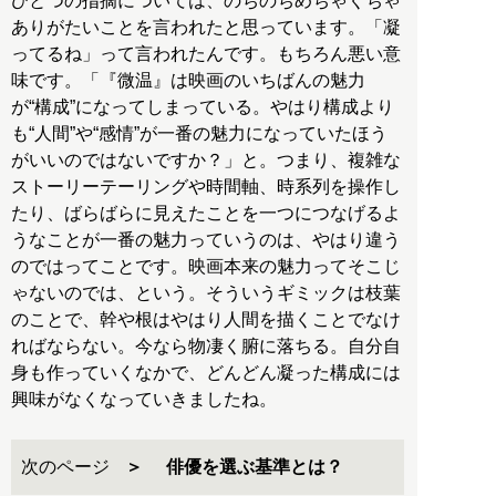
ひとつの指摘については、のちのちめちゃくちゃ
ありがたいことを言われたと思っています。「凝
ってるね」って言われたんです。もちろん悪い意
味です。「『微温』は映画のいちばんの魅力
が“構成”になってしまっている。やはり構成より
も“人間”や“感情”が一番の魅力になっていたほう
がいいのではないですか？」と。つまり、複雑な
ストーリーテーリングや時間軸、時系列を操作し
たり、ばらばらに見えたことを一つにつなげるよ
うなことが一番の魅力っていうのは、やはり違う
のではってことです。映画本来の魅力ってそこじ
ゃないのでは、という。そういうギミックは枝葉
のことで、幹や根はやはり人間を描くことでなけ
ればならない。今なら物凄く腑に落ちる。自分自
身も作っていくなかで、どんどん凝った構成には
興味がなくなっていきましたね。
次のページ
俳優を選ぶ基準とは？