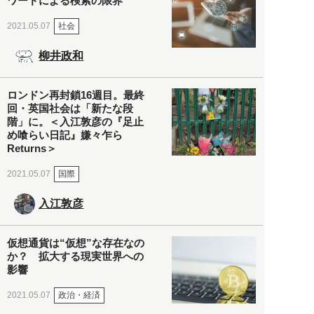
ワードによる検索の限界
社会
2021.05.07
柳井政和
ロンドン再封鎖16週目。最終
回・英国社会は「新たな段
階」に。＜入江敦彦の『足止
め喰らい日記』嫌々乍ら
Returns＞
国際
2021.05.07
入江敦彦
仮想通貨は“仮想”な存在なの
か？ 拡大する現実世界への
影響
政治・経済
2021.05.07