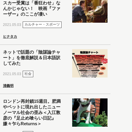
スカー受賞は「番狂わせ」な
んかじゃない！ 映画『ファ
ーザー』のここが凄い
カルチャー・スポーツ
2021.05.03
ヒナタカ
ネットで話題の「陰謀論チャ
ート」を徹底解説＆日本語訳
してみた
社会
2021.05.03
清義明
ロンドン再封鎖15週目。肥満
やペットに現れ出したニュー
ノーマル社会の歪み＜入江敦
彦の『足止め喰らい日記』
嫌々乍らReturns＞