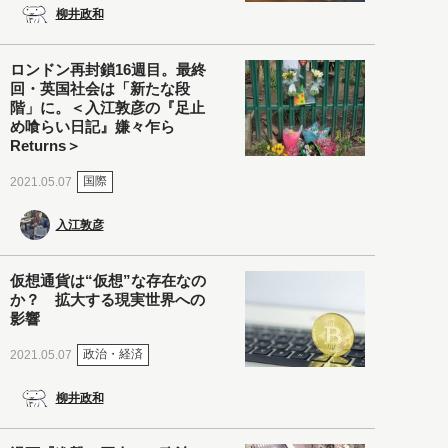
柳井政和
ロンドン再封鎖16週目。最終
回・英国社会は「新たな段
階」に。＜入江敦彦の『足止
め喰らい日記』嫌々乍ら
Returns＞
国際
2021.05.07
入江敦彦
仮想通貨は“仮想”な存在なの
か？ 拡大する現実世界への
影響
政治・経済
2021.05.07
柳井政和