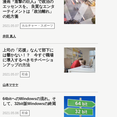
漫画『進撃の巨人』で政治の
エッセンスを。 良質なエンタ
ーテイメントは「政治離れ」
の処方箋
カルチャー・スポーツ
2021.05.07
井田 真人
上司の「応援」なんて部下に
は響かない！？ 今すぐ職場
に導入するべきモチベーショ
ンアップの方法
社会
2021.05.07
山本マサヤ
64bitへのWindowsの流れ。そ
して、32bit版Windowsの終焉
社会
2021.05.06