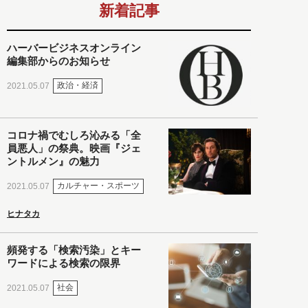
新着記事
ハーバービジネスオンライン
編集部からのお知らせ
政治・経済
2021.05.07
コロナ禍でむしろ沁みる「全
員悪人」の祭典。映画『ジェ
ントルメン』の魅力
カルチャー・スポーツ
2021.05.07
ヒナタカ
頻発する「検索汚染」とキー
ワードによる検索の限界
社会
2021.05.07