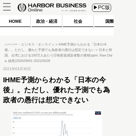
▶PC版
HOME
政治・経済
社会
国際
ハーバー・ビジネス・オンライン
IHME予測からわかる「日本の今
後」。ただし、優れた予測でも為政者の愚行は想定できない
日本と韓
国、台湾における100万人あたり日毎新規感染者数の推移(ppm, Raw Dat
a, 線形)2020/09/01-2021/03/28
2021年03月30日
IHME予測からわかる「日本の今
後」。ただし、優れた予測でも為
政者の愚行は想定できない