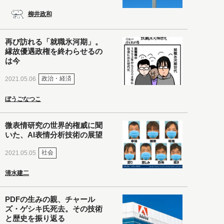
柳井政和
再び訪れる「就職氷河期」。
縁故優遇政権を終わらせるの
は今
政治・経済
2021.05.06
ぼうごなつこ
微表情研究の世界的権威に聞
いた、AI表情分析技術の展望
社会
2021.05.05
清水建二
PDFの生みの親、チャール
ズ・ゲシキ氏死去。その技術
と歴史を振り返る