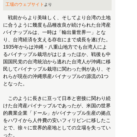
工場のウェブサイト
より
戦前からより美味しく、そしてより台湾の土地
に合うように幾度も品種改良が続けられた台湾産
パイナップルは、一時は「輸出量世界一」とな
り、台湾経済を支える存在にまで成長を遂げた。
1935年からは沖縄・八重山地方でも台湾人によ
るパイナップル栽培がはじまったほか、戦後も中
国国民党の台湾統治から逃れた台湾人が沖縄に移
民してパイナップル栽培に関わった例があり、そ
れらが現在の沖縄県産パイナップルの源流の1つ
となった。
このように長きに亘って日本と密接に関わり続
けた台湾産パイナップルであったが、米国の世界
的農業企業「ドール」がパイナップル生産の拠点
をハワイから人件費の安いフィリピンに移したこ
とで、徐々に世界的産地としての立場を失ってい
った。