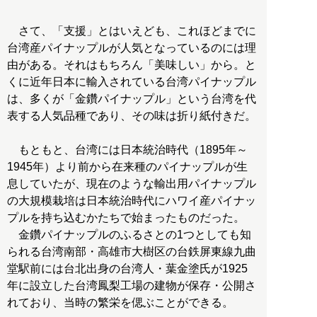
さて、「支援」とはいえども、これほどまでに
台湾産パイナップルが人気となっているのには理
由がある。それはもちろん「美味しい」から。と
くに近年日本に輸入されている台湾パイナップル
は、多くが「金鑽パイナップル」という台湾を代
表する人気品種であり、その味は折り紙付きだ。
もともと、台湾には日本統治時代（1895年～
1945年）より前から在来種のパイナップルが生
息していたが、現在のような輸出用パイナップル
の大規模栽培は日本統治時代にハワイ産パイナッ
プルを持ち込むかたちで始まったものだった。
金鑽パイナップルのふるさとの1つとしても知
られる台湾南部・高雄市大樹区の台鉄屏東線九曲
堂駅前には台北出身の台湾人・葉金塗氏が1925
年に設立した台湾鳳梨工場の建物が保存・公開さ
れており、当時の繁栄を偲ぶことができる。