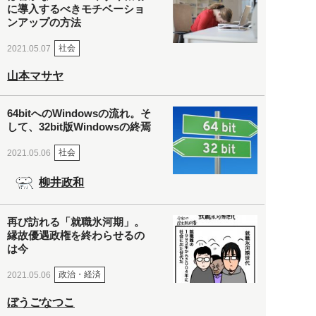
に導入するべきモチベーショ
ンアップの方法
社会
2021.05.07
山本マサヤ
64bitへのWindowsの流れ。そ
して、32bit版Windowsの終焉
社会
2021.05.06
柳井政和
再び訪れる「就職氷河期」。
縁故優遇政権を終わらせるの
は今
政治・経済
2021.05.06
ぼうごなつこ