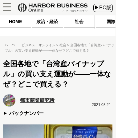
▶PC版
HOME
政治・経済
社会
国際
ハーバー・ビジネス・オンライン
社会
全国各地で「台湾産パイナッ
プル」の買い支え運動が――一体なぜ？どこで買える？
全国各地で「台湾産パイナップ
ル」の買い支え運動が――一体な
ぜ？どこで買える？
都市商業研究所
2021.03.21
バックナンバー