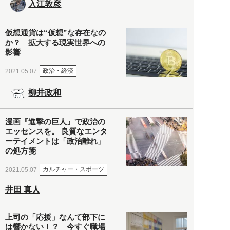
入江敦彦
仮想通貨は“仮想”な存在なの
か？ 拡大する現実世界への
影響
政治・経済
2021.05.07
柳井政和
漫画『進撃の巨人』で政治の
エッセンスを。 良質なエンタ
ーテイメントは「政治離れ」
の処方箋
カルチャー・スポーツ
2021.05.07
井田 真人
上司の「応援」なんて部下に
は響かない！？ 今すぐ職場