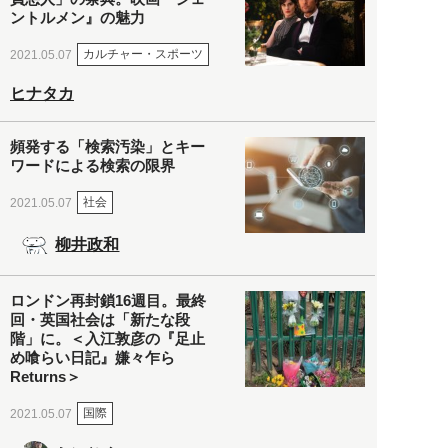
ントルメン』の魅力
カルチャー・スポーツ
2021.05.07
ヒナタカ
頻発する「検索汚染」とキー
ワードによる検索の限界
社会
2021.05.07
柳井政和
ロンドン再封鎖16週目。最終
回・英国社会は「新たな段
階」に。＜入江敦彦の『足止
め喰らい日記』嫌々乍ら
Returns＞
国際
2021.05.07