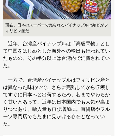
現在、日本のスーパーで売られるパイナップルは殆どがフ
ィリピン産だ
近年、台湾産パイナップルは「高級果物」とし
て中国をはじめとした海外への輸出も行われてい
たものの、その半分以上は台湾内で消費されてい
た。
一方で、台湾産パイナップルはフィリピン産と
は異なった味わいで、さらに完熟してから収穫し
てすぐに日本へと出荷するため、芯までやわらか
く甘いとあって、近年は日本国内でも人気が高ま
りつつあり、輸入量も再び増加に。百貨店やフル
ーツ専門店でもたまに見かける存在となってい
た。