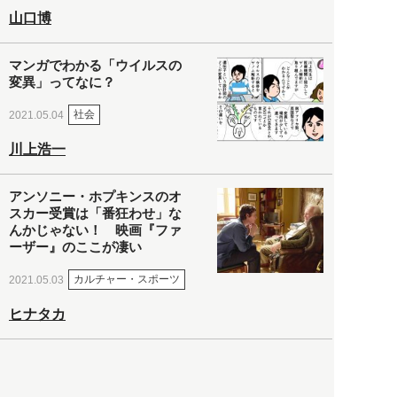
山口博
マンガでわかる「ウイルスの
変異」ってなに？
社会
2021.05.04
川上浩一
アンソニー・ホプキンスのオ
スカー受賞は「番狂わせ」な
んかじゃない！ 映画『ファ
ーザー』のここが凄い
カルチャー・スポーツ
2021.05.03
ヒナタカ
ネットで話題の「陰謀論チャ
ート」を徹底解説＆日本語訳
してみた