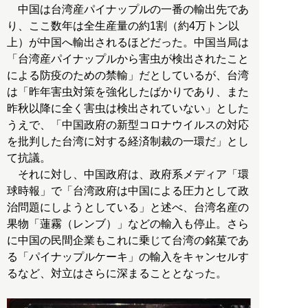
中国は台湾産パイナップルの一番の輸出先であ
り、ここ数年は全生産量の約1割（約4万トン以
上）が中国へ輸出されるほどだった。中国当局は
「台湾産パイナップルから害虫が検出されたこと
による防疫のための禁輸」だとしているが、台湾
は「昨年害虫対策を強化したばかりであり、また
昨秋以降に全く害虫は検出されていない」とした
うえで、「中国政府の新型コロナウイルスの対応
を批判した台湾に対する経済制裁の一環だ」とし
て抗議。
それに対し、中国政府は、政府系メディア「環
球時報」で「台湾政府は中国による圧力として政
治問題にしようとしている」と述べ、台湾名産の
果物「蓮霧（レンブ）」などの輸入も停止。さら
に中国の民間企業もこれに乗じて台湾の銘菓であ
る「パイナップルケーキ」の輸入をキャンセルす
るなど、対立はさらに深まることとなった。