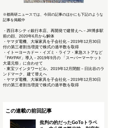
※都商研ニュースでは、今回の記事のほかにも下記のような
記事を掲載中
西日本シティ銀行本店、再開発で建替えへ－JR博多駅
・
前の顔、2020年6月から解体
ヤマダ電機、大塚家具を子会社化－2019年12月30日
・
付の第三者割当増資で株式の過半数を取得
イトーヨーカドー・イズミ・ライフ・東急ストアなど
・
「PAYPAY」導入－2019年9月の 「スーパーマーケット
大還元祭」に合わせて
東宝ツインタワービル、2019年12月閉館－日比谷のラ
・
ンドマーク、建て替えへ
ヤマダ電機、大塚家具を子会社化－2019年12月30日
・
付の第三者割当増資で株式の過半数を取得
この連載の前回記事
批判の的だったGoToトラベ