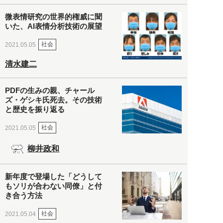
微表情研究の世界的権威に聞
いた、AI表情分析技術の展望
社会
2021.05.05
清水建二
PDFの生みの親、チャール
ズ・ゲシキ氏死去。その技術
と歴史を振り返る
社会
2021.05.05
柳井政和
新年度で登場した「どうして
もソリが合わない同僚」と付
き合う方法
社会
2021.05.04