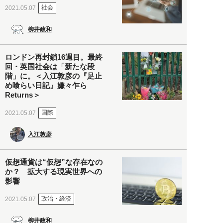
社会
2021.05.07
柳井政和
ロンドン再封鎖16週目。最終
回・英国社会は「新たな段
階」に。＜入江敦彦の『足止
め喰らい日記』嫌々乍ら
Returns＞
国際
2021.05.07
入江敦彦
仮想通貨は“仮想”な存在なの
か？ 拡大する現実世界への
影響
政治・経済
2021.05.07
柳井政和