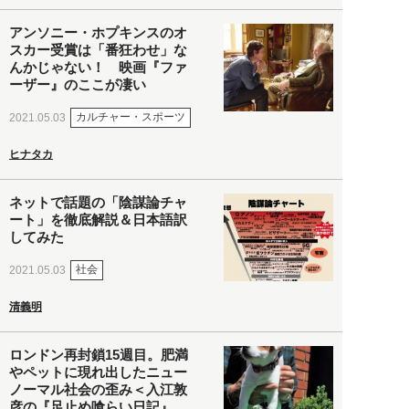
アンソニー・ホプキンスのオ
スカー受賞は「番狂わせ」な
んかじゃない！ 映画『ファ
ーザー』のここが凄い
カルチャー・スポーツ
2021.05.03
ヒナタカ
ネットで話題の「陰謀論チャ
ート」を徹底解説＆日本語訳
してみた
社会
2021.05.03
清義明
ロンドン再封鎖15週目。肥満
やペットに現れ出したニュー
ノーマル社会の歪み＜入江敦
彦の『足止め喰らい日記』