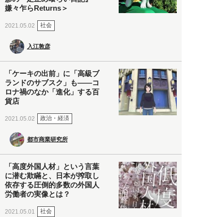
嫌々乍らReturns＞
社会
2021.05.02
入江敦彦
「ケーキの出前」に「高級ブ
ランドのサブスク」も――コ
ロナ禍のなか「進化」する百
貨店
政治・経済
2021.05.02
都市商業研究所
「高度外国人材」という言葉
に潜む欺瞞と、日本が搾取し
依存する圧倒的多数の外国人
労働者の実像とは？
社会
2021.05.01