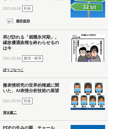
社会
2021.05.06
柳井政和
再び訪れる「就職氷河期」。
縁故優遇政権を終わらせるの
は今
政治・経済
2021.05.06
ぼうごなつこ
微表情研究の世界的権威に聞
いた、AI表情分析技術の展望
社会
2021.05.05
清水建二
PDFの生みの親、チャール