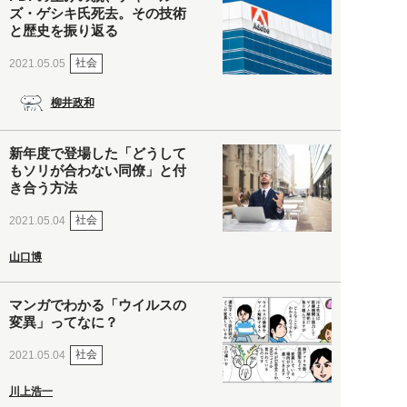
ズ・ゲシキ氏死去。その技術
と歴史を振り返る
社会
2021.05.05
柳井政和
新年度で登場した「どうして
もソリが合わない同僚」と付
き合う方法
社会
2021.05.04
山口博
マンガでわかる「ウイルスの
変異」ってなに？
社会
2021.05.04
川上浩一