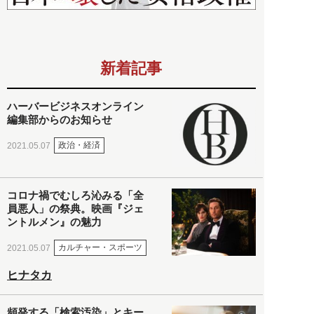
新着記事
ハーバービジネスオンライン
編集部からのお知らせ
政治・経済
2021.05.07
コロナ禍でむしろ沁みる「全
員悪人」の祭典。映画『ジェ
ントルメン』の魅力
カルチャー・スポーツ
2021.05.07
ヒナタカ
頻発する「検索汚染」とキー