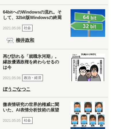
64bitへのWindowsの流れ。そ
して、32bit版Windowsの終焉
社会
2021.05.06
柳井政和
再び訪れる「就職氷河期」。
縁故優遇政権を終わらせるの
は今
政治・経済
2021.05.06
ぼうごなつこ
微表情研究の世界的権威に聞
いた、AI表情分析技術の展望
社会
2021.05.05