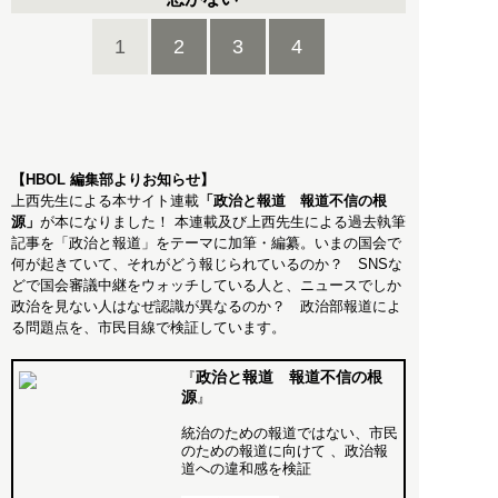
1
2
3
4
【HBOL 編集部よりお知らせ】
上西先生による本サイト連載
「政治と報道 報道不信の根
源」
が本になりました！ 本連載及び上西先生による過去執筆
記事を「政治と報道」をテーマに加筆・編纂。いまの国会で
何が起きていて、それがどう報じられているのか？ SNSな
どで国会審議中継をウォッチしている人と、ニュースでしか
政治を見ない人はなぜ認識が異なるのか？ 政治部報道によ
る問題点を、市民目線で検証しています。
政治と報道 報道不信の根
『
源
』
統治のための報道ではない、市民
のための報道に向けて 、政治報
道への違和感を検証