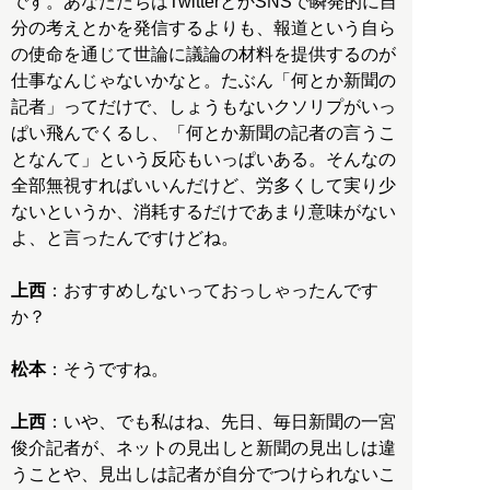
です。あなたたちはTwitterとかSNSで瞬発的に自
分の考えとかを発信するよりも、報道という自ら
の使命を通じて世論に議論の材料を提供するのが
仕事なんじゃないかなと。たぶん「何とか新聞の
記者」ってだけで、しょうもないクソリプがいっ
ぱい飛んでくるし、「何とか新聞の記者の言うこ
となんて」という反応もいっぱいある。そんなの
全部無視すればいいんだけど、労多くして実り少
ないというか、消耗するだけであまり意味がない
よ、と言ったんですけどね。
上西
：おすすめしないっておっしゃったんです
か？
松本
：そうですね。
上西
：いや、でも私はね、先日、毎日新聞の一宮
俊介記者が、ネットの見出しと新聞の見出しは違
うことや、見出しは記者が自分でつけられないこ