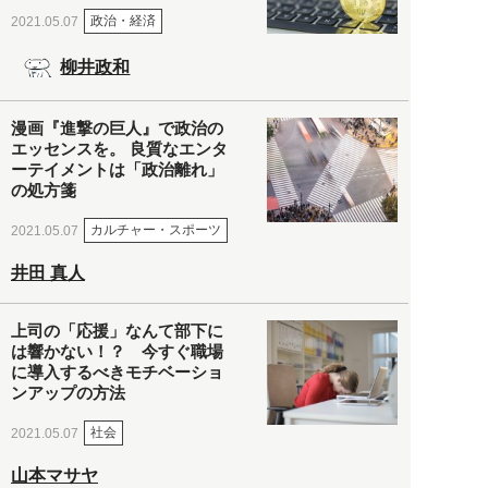
政治・経済
2021.05.07
柳井政和
漫画『進撃の巨人』で政治の
エッセンスを。 良質なエンタ
ーテイメントは「政治離れ」
の処方箋
カルチャー・スポーツ
2021.05.07
井田 真人
上司の「応援」なんて部下に
は響かない！？ 今すぐ職場
に導入するべきモチベーショ
ンアップの方法
社会
2021.05.07
山本マサヤ