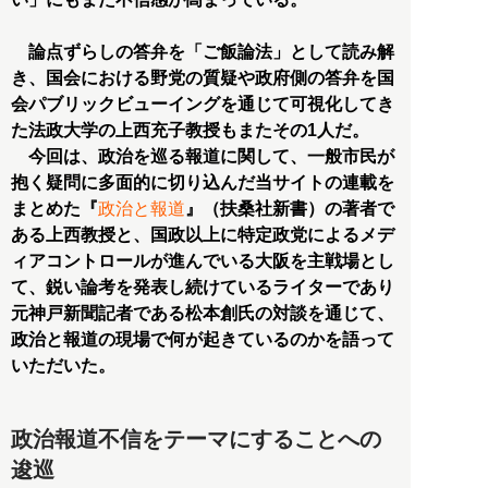
論点ずらしの答弁を「ご飯論法」として読み解
き、国会における野党の質疑や政府側の答弁を国
会パブリックビューイングを通じて可視化してき
た法政大学の上西充子教授もまたその1人だ。
今回は、政治を巡る報道に関して、一般市民が
抱く疑問に多面的に切り込んだ当サイトの連載を
まとめた『
政治と報道
』（扶桑社新書）の著者で
ある上西教授と、国政以上に特定政党によるメデ
ィアコントロールが進んでいる大阪を主戦場とし
て、鋭い論考を発表し続けているライターであり
元神戸新聞記者である松本創氏の対談を通じて、
政治と報道の現場で何が起きているのかを語って
いただいた。
政治報道不信をテーマにすることへの
逡巡