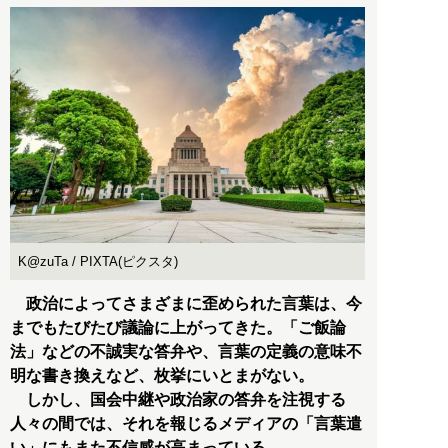
K@zuTa / PIXTA(ピクスタ)
政治によってさまざまに歪められた言葉は、今
までもたびたび議論に上がってきた。「ご飯論
法」などの不誠実な答弁や、言葉の定義の意味不
明な書き換えなど、枚挙にいとまがない。
しかし、国会中継や政治家の答弁を注視する
人々の間では、それを報じるメディアの「言葉遣
い」にもまた不信感が高まっている。