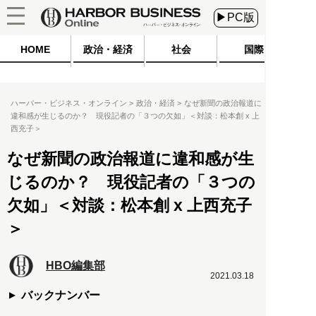
▶PC版
HOME
政治・経済
社会
国際
ハーバー・ビジネス・オンライン
政治・経済
なぜ新聞の政治報道に
違和感が生じるのか？ 現役記者の「３つの欠如」＜対談：松本創 x 上
西充子＞
なぜ新聞の政治報道に違和感が生
じるのか？ 現役記者の「３つの
欠如」＜対談：松本創 x 上西充子
＞
HBO編集部
2021.03.18
バックナンバー