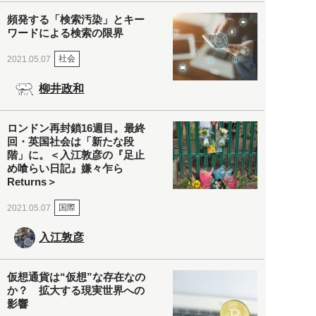
頻発する「検索汚染」とキー
ワードによる検索の限界
社会
2021.05.07
柳井政和
ロンドン再封鎖16週目。最終
回・英国社会は「新たな段
階」に。＜入江敦彦の『足止
め喰らい日記』嫌々乍ら
Returns＞
国際
2021.05.07
入江敦彦
仮想通貨は“仮想”な存在なの
か？ 拡大する現実世界への
影響