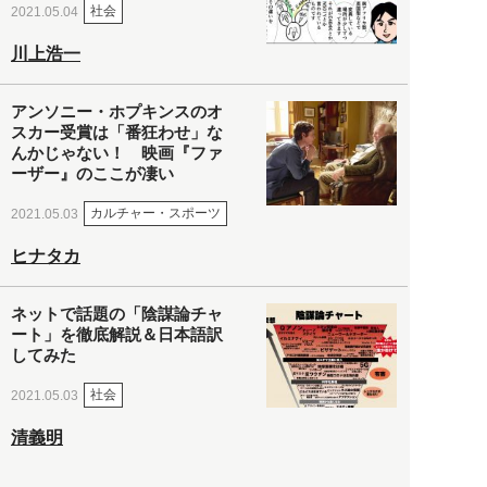
社会
2021.05.04
川上浩一
アンソニー・ホプキンスのオ
スカー受賞は「番狂わせ」な
んかじゃない！ 映画『ファ
ーザー』のここが凄い
カルチャー・スポーツ
2021.05.03
ヒナタカ
ネットで話題の「陰謀論チャ
ート」を徹底解説＆日本語訳
してみた
社会
2021.05.03
清義明