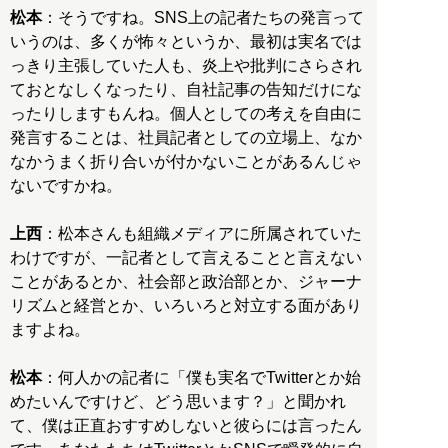
松本
：そうですね。SNS上の記者たちの発言って
いうのは、多くが怖々というか、最初は実名では
っきり主張していた人も、炎上や批判にさらされ
ておとなしくなったり、自社記事の告知だけにな
ったりしますもんね。個人としての考えを自由に
発言することは、社員記者としての立場上、なか
なかうまく折り合いが付かないことがあるんじゃ
ないですかね。
上西
：松本さんも組織メディアに所属されていた
わけですが、一記者として言えることと言えない
ことがあるとか、社会部と政治部とか、ジャーナ
リズムと経営とか、いろいろと対立する面があり
ますよね。
松本
：何人かの記者に「僕も実名でTwitterとか始
めたいんですけど、どう思います？」と聞かれ
て、僕は正直おすすめしないと彼らには言ったん