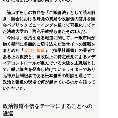
論点ずらしの答弁を「ご飯論法」として読み解
き、国会における野党の質疑や政府側の答弁を国
会パブリックビューイングを通じて可視化してき
た法政大学の上西充子教授もまたその1人だ。
今回は、政治を巡る報道に関して、一般市民が
抱く疑問に多面的に切り込んだ当サイトの連載を
まとめた『
政治と報道
』（扶桑社新書）の著者で
ある上西教授と、国政以上に特定政党によるメデ
ィアコントロールが進んでいる大阪を主戦場とし
て、鋭い論考を発表し続けているライターであり
元神戸新聞記者である松本創氏の対談を通じて、
政治と報道の現場で何が起きているのかを語って
いただいた。
政治報道不信をテーマにすることへの
逡巡