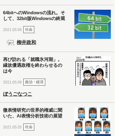
64bitへのWindowsの流れ。そ
して、32bit版Windowsの終焉
社会
2021.05.06
柳井政和
再び訪れる「就職氷河期」。
縁故優遇政権を終わらせるの
は今
政治・経済
2021.05.06
ぼうごなつこ
微表情研究の世界的権威に聞
いた、AI表情分析技術の展望
社会
2021.05.05