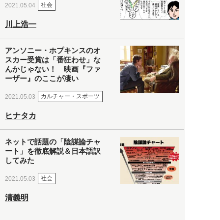
社会
2021.05.04
川上浩一
アンソニー・ホプキンスのオ
スカー受賞は「番狂わせ」な
んかじゃない！ 映画『ファ
ーザー』のここが凄い
カルチャー・スポーツ
2021.05.03
ヒナタカ
ネットで話題の「陰謀論チャ
ート」を徹底解説＆日本語訳
してみた
社会
2021.05.03
清義明