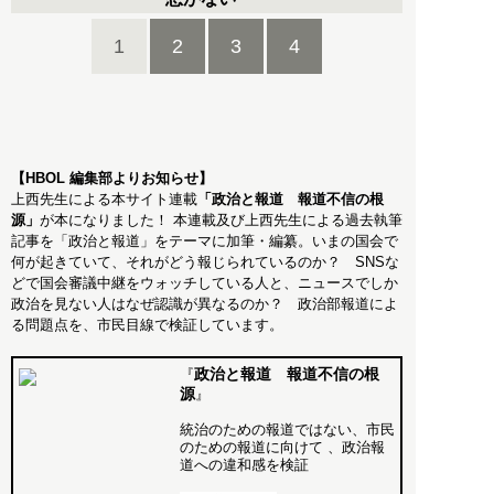
1
2
3
4
【HBOL 編集部よりお知らせ】
上西先生による本サイト連載
「政治と報道 報道不信の根
源」
が本になりました！ 本連載及び上西先生による過去執筆
記事を「政治と報道」をテーマに加筆・編纂。いまの国会で
何が起きていて、それがどう報じられているのか？ SNSな
どで国会審議中継をウォッチしている人と、ニュースでしか
政治を見ない人はなぜ認識が異なるのか？ 政治部報道によ
る問題点を、市民目線で検証しています。
政治と報道 報道不信の根
『
源
』
統治のための報道ではない、市民
のための報道に向けて 、政治報
道への違和感を検証