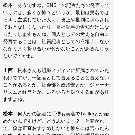
松本
：そうですね。SNS上の記者たちの発言って
いうのは、多くが怖々というか、最初は実名では
っきり主張していた人も、炎上や批判にさらされ
ておとなしくなったり、自社記事の告知だけにな
ったりしますもんね。個人としての考えを自由に
発言することは、社員記者としての立場上、なか
なかうまく折り合いが付かないことがあるんじゃ
ないですかね。
上西
：松本さんも組織メディアに所属されていた
わけですが、一記者として言えることと言えない
ことがあるとか、社会部と政治部とか、ジャーナ
リズムと経営とか、いろいろと対立する面があり
ますよね。
松本
：何人かの記者に「僕も実名でTwitterとか始
めたいんですけど、どう思います？」と聞かれ
て、僕は正直おすすめしないと彼らには言ったん