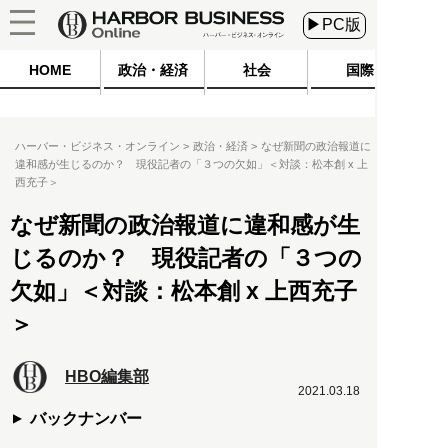
▶PC版
HOME
政治・経済
社会
国際
ハーバー・ビジネス・オンライン
政治・経済
なぜ新聞の政治報道に
違和感が生じるのか？ 現役記者の「３つの欠如」＜対談：松本創 x 上
西充子＞
なぜ新聞の政治報道に違和感が生
じるのか？ 現役記者の「３つの
欠如」＜対談：松本創 x 上西充子
＞
HBO編集部
2021.03.18
バックナンバー