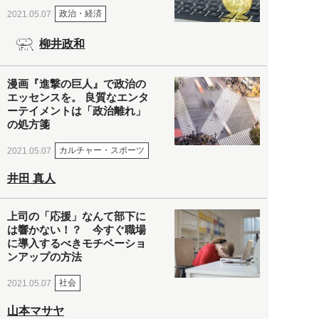
政治・経済
2021.05.07
柳井政和
漫画『進撃の巨人』で政治の
エッセンスを。 良質なエンタ
ーテイメントは「政治離れ」
の処方箋
カルチャー・スポーツ
2021.05.07
井田 真人
上司の「応援」なんて部下に
は響かない！？ 今すぐ職場
に導入するべきモチベーショ
ンアップの方法
社会
2021.05.07
山本マサヤ