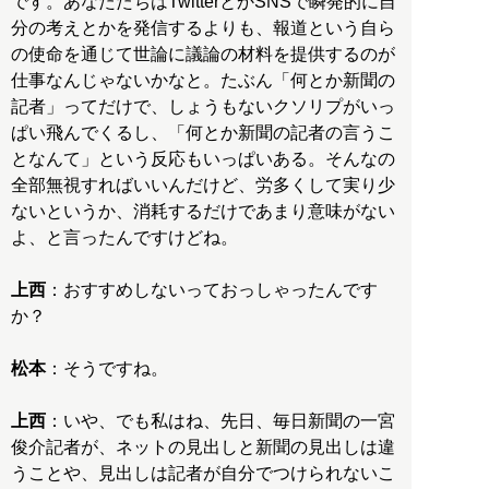
です。あなたたちはTwitterとかSNSで瞬発的に自
分の考えとかを発信するよりも、報道という自ら
の使命を通じて世論に議論の材料を提供するのが
仕事なんじゃないかなと。たぶん「何とか新聞の
記者」ってだけで、しょうもないクソリプがいっ
ぱい飛んでくるし、「何とか新聞の記者の言うこ
となんて」という反応もいっぱいある。そんなの
全部無視すればいいんだけど、労多くして実り少
ないというか、消耗するだけであまり意味がない
よ、と言ったんですけどね。
上西
：おすすめしないっておっしゃったんです
か？
松本
：そうですね。
上西
：いや、でも私はね、先日、毎日新聞の一宮
俊介記者が、ネットの見出しと新聞の見出しは違
うことや、見出しは記者が自分でつけられないこ