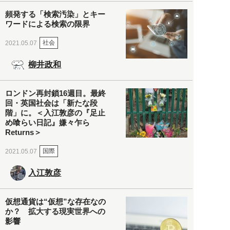
頻発する「検索汚染」とキー
ワードによる検索の限界
社会
2021.05.07
柳井政和
ロンドン再封鎖16週目。最終
回・英国社会は「新たな段
階」に。＜入江敦彦の『足止
め喰らい日記』嫌々乍ら
Returns＞
国際
2021.05.07
入江敦彦
仮想通貨は“仮想”な存在なの
か？ 拡大する現実世界への
影響