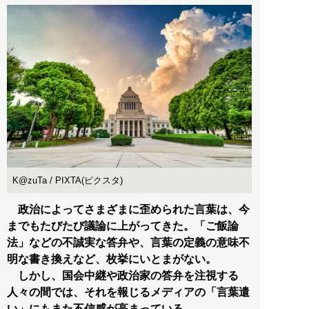
K@zuTa / PIXTA(ピクスタ)
政治によってさまざまに歪められた言葉は、今
までもたびたび議論に上がってきた。「ご飯論
法」などの不誠実な答弁や、言葉の定義の意味不
明な書き換えなど、枚挙にいとまがない。
しかし、国会中継や政治家の答弁を注視する
人々の間では、それを報じるメディアの「言葉遣
い」にもまた不信感が高まっている。