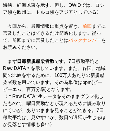
海峡、紅海以東を示す。但し、OWIDでは、ロシ
ア領を欧州に、トルコ領をアジアとしている〉
今回から、最新情報に重点を置き、
前回
までに
言及したことはできるだけ簡略化します。従っ
て、前回までに言及したことは
バックナンバー
を
お読みください。
まず
日毎新規感染者数
です。7日移動平均と
Raw DATA＊を示しています。また、各国、地域
間の比較をするために、100万人あたりの新規感
染者数を用いています。その為単位はppm(ピー
ピーエム、百万分率)となります。
〈＊Raw DATA=生データをそのままグラフ化し
たもので、曜日変動などが現れるために読み取り
にくいが、ありのままを見ることができる。7日
移動平均は、見やすいが、数日の遅延が生じるほ
か見落とす情報も多い〉