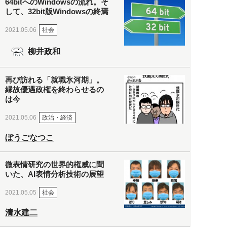
64bitへのWindowsの流れ。そ
して、32bit版Windowsの終焉
社会
2021.05.06
柳井政和
再び訪れる「就職氷河期」。
縁故優遇政権を終わらせるの
は今
政治・経済
2021.05.06
ぼうごなつこ
微表情研究の世界的権威に聞
いた、AI表情分析技術の展望
社会
2021.05.05
清水建二