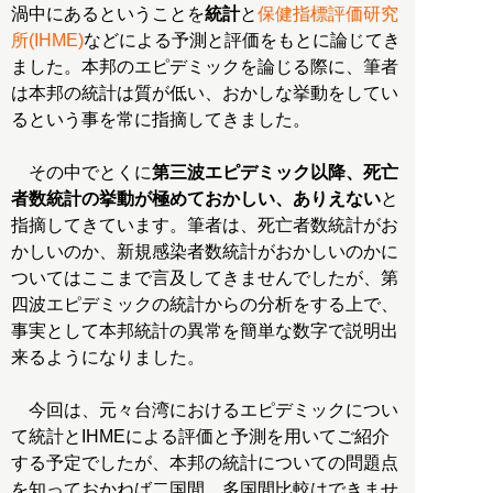
渦中にあるということを
統計
と
保健指標評価研究
所(IHME)
などによる予測と評価をもとに論じてき
ました。本邦のエピデミックを論じる際に、筆者
は本邦の統計は質が低い、おかしな挙動をしてい
るという事を常に指摘してきました。
その中でとくに
第三波エピデミック以降、死亡
者数統計の挙動が極めておかしい、ありえない
と
指摘してきています。筆者は、死亡者数統計がお
かしいのか、新規感染者数統計がおかしいのかに
ついてはここまで言及してきませんでしたが、第
四波エピデミックの統計からの分析をする上で、
事実として本邦統計の異常を簡単な数字で説明出
来るようになりました。
今回は、元々台湾におけるエピデミックについ
て統計とIHMEによる評価と予測を用いてご紹介
する予定でしたが、本邦の統計についての問題点
を知っておかねば二国間、多国間比較はできませ