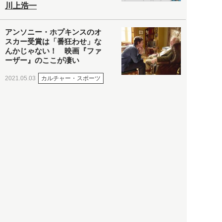
川上浩一
アンソニー・ホプキンスのオ
スカー受賞は「番狂わせ」な
んかじゃない！ 映画『ファ
ーザー』のここが凄い
カルチャー・スポーツ
2021.05.03
ヒナタカ
ネットで話題の「陰謀論チャ
ート」を徹底解説＆日本語訳
してみた
社会
2021.05.03
清義明
ロンドン再封鎖15週目。肥満
やペットに現れ出したニュー