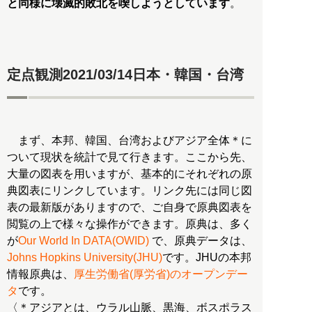
と同様に壊滅的敗北を喫しようとしています
。
定点観測2021/03/14日本・韓国・台湾
まず、本邦、韓国、台湾およびアジア全体＊に
ついて現状を統計で見て行きます。ここから先、
大量の図表を用いますが、基本的にそれぞれの原
典図表にリンクしています。リンク先には同じ図
表の最新版がありますので、ご自身で原典図表を
閲覧の上で様々な操作ができます。原典は、多く
が
Our World In DATA(OWID)
で、原典データは、
Johns Hopkins University(JHU)
です。JHUの本邦
情報原典は、
厚生労働省(厚労省)のオープンデー
タ
です。
〈＊アジアとは、ウラル山脈、黒海、ボスポラス