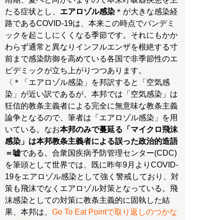
たる症状とし、
エアロゾル感染
＊が大きな感染経
路であるCOVID-19は、本来この時点でパンデミ
ックを起こしにくくなる季節です。それにもかか
わらず通常と異なりインフルエンザを根絶する寸
前まで感染防御を高めている各国で非季節性のエ
ピデミックが立ち上がりつつあります。
〈＊「エアロゾル感染」を邦訳すると「空気感
染」が近い訳であるが、本邦では「空気感染」は
狂信的教条主義者による完全に無意味な教条主義
論争となるので、筆者は「エアロゾル感染」を用
いている。なお
本邦のみで蔓延る「マイクロ飛沫
感染」は本邦教条主義者による誤った政治的造語
＝嘘
である。合衆国疾病予防管理センター(CDC)
を筆頭として世界では、既に昨年9月よりCOVID-
19をエアロゾル感染として強く警戒しており、対
策も飛沫でなくエアロゾル対策となっている。飛
沫感染としての対策に教条主義的に固執した結
果、本邦は、
Go To Eat Pointで取り返しのつかな