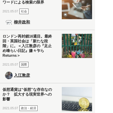
ワードによる検索の限界
社会
2021.05.07
柳井政和
ロンドン再封鎖16週目。最終
回・英国社会は「新たな段
階」に。＜入江敦彦の『足止
め喰らい日記』嫌々乍ら
Returns＞
国際
2021.05.07
入江敦彦
仮想通貨は“仮想”な存在なの
か？ 拡大する現実世界への
影響
政治・経済
2021.05.07