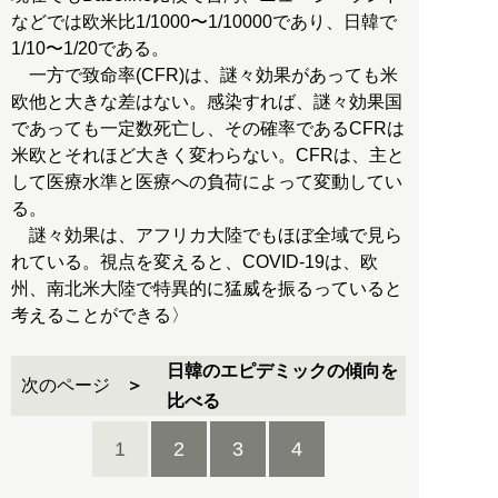
などでは欧米比1/1000〜1/10000であり、日韓で
1/10〜1/20である。
一方で致命率(CFR)は、謎々効果があっても米
欧他と大きな差はない。感染すれば、謎々効果国
であっても一定数死亡し、その確率であるCFRは
米欧とそれほど大きく変わらない。CFRは、主と
して医療水準と医療への負荷によって変動してい
る。
謎々効果は、アフリカ大陸でもほぼ全域で見ら
れている。視点を変えると、COVID-19は、欧
州、南北米大陸で特異的に猛威を振るっていると
考えることができる〉
日韓のエピデミックの傾向を
次のページ
比べる
1
2
3
4