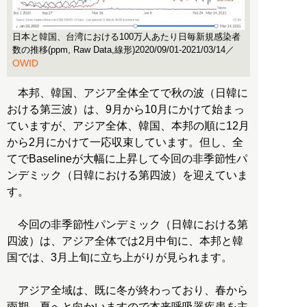
日本と韓国、台湾における100万人あたり日毎新規感染者
数の推移(ppm, Raw Data,線形)2020/09/01-2021/03/14／
OWID
本邦、韓国、アジア全体全てで秋の波（日韓に
おける第三波）は、9月から10月にかけて始まっ
ていますが、アジア全体、韓国、本邦の順に12月
から2月にかけて一応収束しています。但し、全
てでBaselineが大幅に上昇して今回の非季節性パ
ンデミック（日韓における第四波）を迎えていま
す。
今回の非季節性パンデミック（日韓における第
四波）は、アジア全体では2月中旬に、本邦と韓
国では、3月上旬に立ち上がりが見られます。
アジア全域は、既に冬が終わっており、春から
雨期、夏へと向かいますので本来呼吸器疾患を主