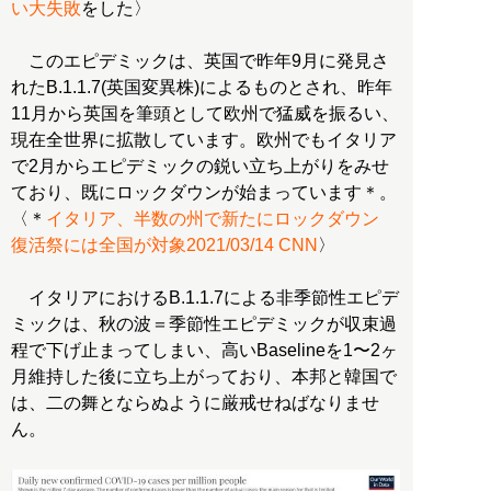
い大失敗
をした〉
このエピデミックは、英国で昨年9月に発見さ
れたB.1.1.7(英国変異株)によるものとされ、昨年
11月から英国を筆頭として欧州で猛威を振るい、
現在全世界に拡散しています。欧州でもイタリア
で2月からエピデミックの鋭い立ち上がりをみせ
ており、既にロックダウンが始まっています＊。
〈＊
イタリア、半数の州で新たにロックダウン
復活祭には全国が対象2021/03/14 CNN
〉
イタリアにおけるB.1.1.7による非季節性エピデ
ミックは、秋の波＝季節性エピデミックが収束過
程で下げ止まってしまい、高いBaselineを1〜2ヶ
月維持した後に立ち上がっており、本邦と韓国で
は、二の舞とならぬように厳戒せねばなりませ
ん。