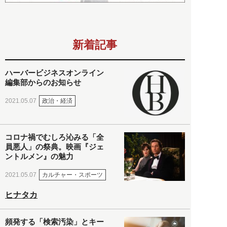
新着記事
ハーバービジネスオンライン
編集部からのお知らせ
政治・経済
2021.05.07
コロナ禍でむしろ沁みる「全
員悪人」の祭典。映画『ジェ
ントルメン』の魅力
カルチャー・スポーツ
2021.05.07
ヒナタカ
頻発する「検索汚染」とキー