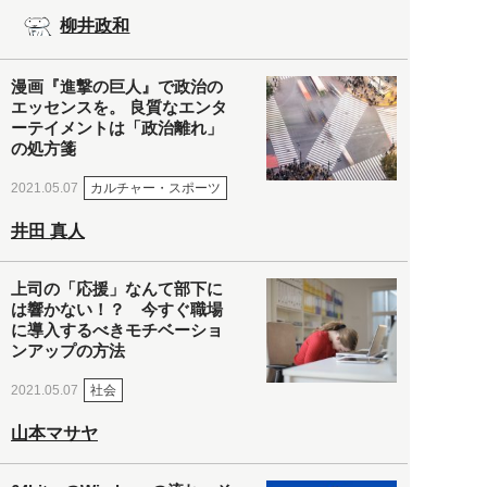
柳井政和
漫画『進撃の巨人』で政治の
エッセンスを。 良質なエンタ
ーテイメントは「政治離れ」
の処方箋
カルチャー・スポーツ
2021.05.07
井田 真人
上司の「応援」なんて部下に
は響かない！？ 今すぐ職場
に導入するべきモチベーショ
ンアップの方法
社会
2021.05.07
山本マサヤ