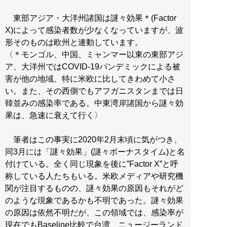
東部アジア・大洋州諸国は謎々効果＊(Factor
X)によって感染者数が少なくなっていますが、波
形そのものは欧州と連動しています。
〈＊モンゴル、中国、ミャンマー以東の東部アジ
ア、大洋州ではCOVID-19パンデミックによる被
害が他の地域、特に米欧に比してきわめて小さ
い。また、その西側でもアフガニスタンまでは日
韓並みの感染率である。中東湾岸諸国から謎々効
果は、急速に衰えて行く〉
筆者はこの事実に2020年2月末頃に気がつき、
同3月には「謎々効果」(謎々ボーナスタイム)と名
付けている。全く同じ現象を後に”Factor X”と呼
称している人たちもいる。米欧メディアや研究機
関が注目するものの、謎々効果の原因もそれがど
のような現象であるかも不明であった。謎々効果
の原因は依然不明だが、この領域では、感染率が
現在でもBaseline比較で台湾、ニュージーランド