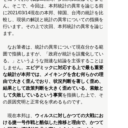
ん。そこで、今回は、本邦統計の異常を論じる前
に2021/03/14現在の本邦、韓国、台湾の統計を比
較し、現状の解説と統計の異常についての指摘を
行います。その上で次回、本邦統計の異常を論じ
ます。
なお筆者は、統計の異常について現在分かる範
囲で指摘しますが、「政府が統計を誤魔化してい
る。」というような拙速な結論を主張することは
しません。
エピデミックに対応する上で最も重要
な統計が本邦では、メイキングを含む何らかの理
由で大きく歪んでおり、状況判断を著しく歪め、
結果として政策判断を大きく歪めている、索敵と
して失敗しているという事実
を指摘した上で、そ
の原因究明と正常化を求めるものです。
現在本邦は、
ウィルスに対しかつての大戦にお
ける捷一号作戦と酷似した推移と理由で、かつて