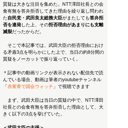
質疑は大きな注目を集めた。NTT澤田社長との会
食有無を答弁拒否してきた理由を繰り返し問われ
た
自民党・武田良太総務大臣
がまたしても
答弁拒
否を連発
した上、その
拒否理由があまりにも支離
滅裂
だったからだ。
そこで本記事では、武田大臣の拒否理由におけ
る矛盾3点を明らかにした上で、当日の約8分間の
質疑をノーカットで振り返っていく。
＊記事中の動画リンクが表示されない配信先で読
んでいる場合、動画は筆者のyoutubeチャンネル
「
赤黄青で国会ウォッチ
」で視聴できます
まず、武田大臣は当日の質疑の中で、NTT澤田
社長との会食有無を答弁拒否した理由として、大
きく以下の3点を挙げていた。
＜武田大臣の主張＞