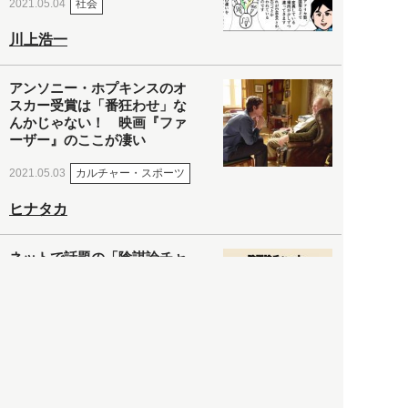
社会
2021.05.04
川上浩一
アンソニー・ホプキンスのオ
スカー受賞は「番狂わせ」な
んかじゃない！ 映画『ファ
ーザー』のここが凄い
カルチャー・スポーツ
2021.05.03
ヒナタカ
ネットで話題の「陰謀論チャ
ート」を徹底解説＆日本語訳
してみた
社会
2021.05.03
清義明