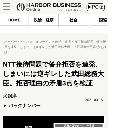
▶PC版
HOME
政治・経済
社会
国際
ハーバー・ビジネス・オンライン
政治・経済
NTT接待問題で答弁拒
否を連発、しまいには逆ギレした武田総務大臣。拒否理由の矛盾3点を検
証
NTT接待問題で答弁拒否を連発、
しまいには逆ギレした武田総務大
臣。拒否理由の矛盾3点を検証
犬飼淳
2021.03.16
バックナンバー