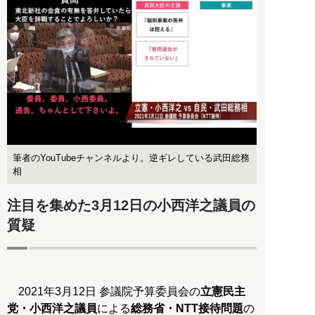
筆者のYouTubeチャンネルより。逆ギレしている武田総務
相
注目を集めた3月12日の小西洋之議員の
質疑
2021年3月12日 参議院予算委員会の
立憲民主
党・小西洋之議員
による
総務省・NTT接待問題
の