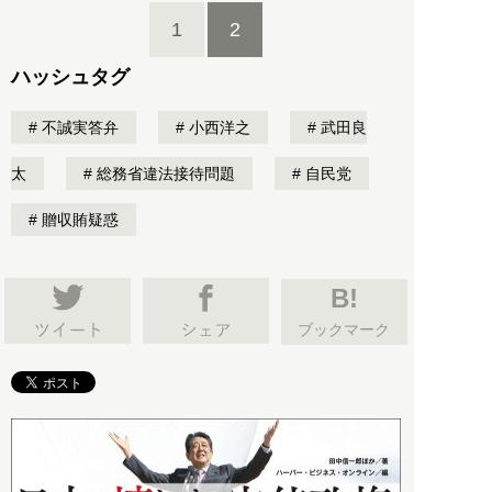
1
2
ハッシュタグ
不誠実答弁
小西洋之
武田良
太
総務省違法接待問題
自民党
贈収賄疑惑
B!
ブックマーク