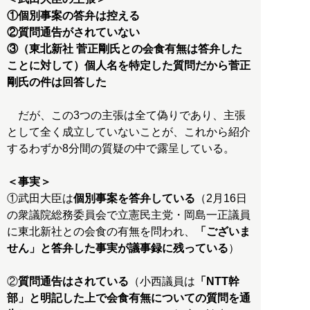
①個別事案の答弁は控える
②質問通告がされていない
③（東北新社 菅正剛氏との会食有無は答弁した
ことに対して）個人名を特定した質問だから菅正
剛氏の件は回答した
だが、この3つの主張は全て偽りであり、主張
として全く成立していないことが、これから紹介
するわずか8分間の質疑の中で露呈している。
＜事実＞
①武田大臣は
個別事案を答弁している
（2月16日
の衆議院総務委員会で立憲民主党・岡島一正議員
に東北新社との会食の有無を問われ、
「ございま
せん」と答弁した事実が議事録に残っている
）
②
質問通告はされている
（小西議員は
「NTT幹
部」と明記した上で会食有無についての質問を通