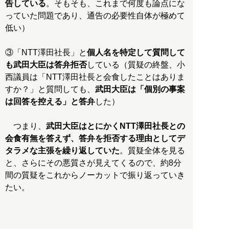
告している
。そもそも、これまで何度も論点にな
っていた問題であり、通告の必要性自体が極めて
低い）
③「NTT澤田社長」と
個人名を特定して質問して
も武田大臣は答弁拒否
している（質疑の終盤、小
西議員は「NTT澤田社長と会食したことはありま
すか？」と質問しても、
武田大臣は「個別の事案
は回答を控える」と答弁
した）
つまり、
武田大臣はとにかくNTT澤田社長との
会食有無を答えず、答弁を拒否する理由としてデ
タラメな主張を繰り返していた
。質疑全体を見る
と、さらにその悪質さが見えてくるので、約8分
間の質疑をこれからノーカットで振り返っていき
たい。