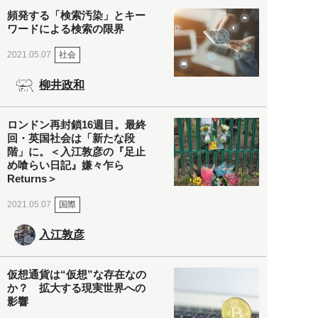
頻発する「検索汚染」とキー
ワードによる検索の限界
社会
2021.05.07
柳井政和
ロンドン再封鎖16週目。最終
回・英国社会は「新たな段
階」に。＜入江敦彦の『足止
め喰らい日記』嫌々乍ら
Returns＞
国際
2021.05.07
入江敦彦
仮想通貨は“仮想”な存在なの
か？ 拡大する現実世界への
影響