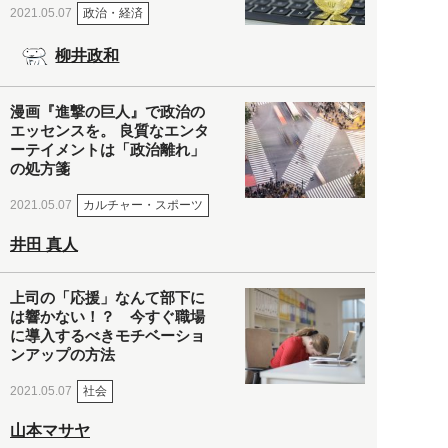
政治・経済
2021.05.07
柳井政和
漫画『進撃の巨人』で政治の
エッセンスを。 良質なエンタ
ーテイメントは「政治離れ」
の処方箋
カルチャー・スポーツ
2021.05.07
井田 真人
上司の「応援」なんて部下に
は響かない！？ 今すぐ職場
に導入するべきモチベーショ
ンアップの方法
社会
2021.05.07
山本マサヤ