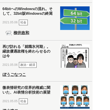
64bitへのWindowsの流れ。そ
して、32bit版Windowsの終焉
社会
2021.05.06
柳井政和
再び訪れる「就職氷河期」。
縁故優遇政権を終わらせるの
は今
政治・経済
2021.05.06
ぼうごなつこ
微表情研究の世界的権威に聞
いた、AI表情分析技術の展望
社会
2021.05.05