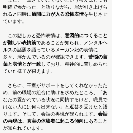
明確で怖かった」と語りながら、眉が引き上げら
れると同時に
眉間に力が入る恐怖表情
を生じさせ
ています。
この悲しみと恐怖表情は、
意図的につくること
が難しい表情筋
であることが知られ、メンタルヘ
ルスの話題を語っているメーガン妃の表情に
多々、浮かんでいるのが確認できます。
苦悩の言
葉と表情とが一致
しており、精神的に苦しめられ
ていた様子が伺えます。
さらに、王室がサポートをしてくれなかったた
め、前の職場の組合に助けを求めたところ、「あ
なたの置かれている状況に同情するけど、職員で
はない人には何も出来ない」と返答を受けたと語
ります。そして、会話の再現が観られます。
会話
の再現は、真実の体験者に起こる傾向
にあること
が知られています。