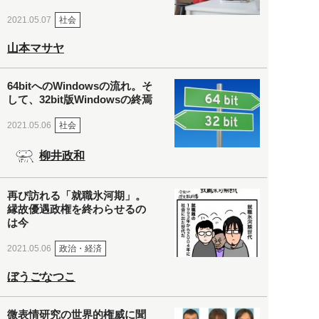
社会
2021.05.07
山本マサヤ
64bitへのWindowsの流れ。そ
して、32bit版Windowsの終焉
社会
2021.05.06
柳井政和
再び訪れる「就職氷河期」。
縁故優遇政権を終わらせるの
は今
政治・経済
2021.05.06
ぼうごなつこ
微表情研究の世界的権威に聞