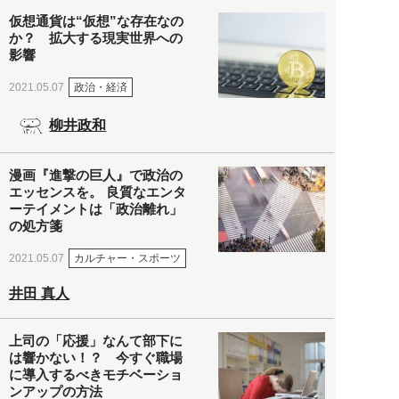
仮想通貨は“仮想”な存在なの
か？ 拡大する現実世界への
影響
政治・経済
2021.05.07
柳井政和
漫画『進撃の巨人』で政治の
エッセンスを。 良質なエンタ
ーテイメントは「政治離れ」
の処方箋
カルチャー・スポーツ
2021.05.07
井田 真人
上司の「応援」なんて部下に
は響かない！？ 今すぐ職場
に導入するべきモチベーショ
ンアップの方法