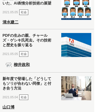
いた、AI表情分析技術の展望
社会
2021.05.05
清水建二
PDFの生みの親、チャール
ズ・ゲシキ氏死去。その技術
と歴史を振り返る
社会
2021.05.05
柳井政和
新年度で登場した「どうして
もソリが合わない同僚」と付
き合う方法
社会
2021.05.04
山口博