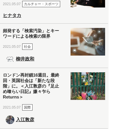
カルチャー・スポーツ
2021.05.07
ヒナタカ
頻発する「検索汚染」とキー
ワードによる検索の限界
社会
2021.05.07
柳井政和
ロンドン再封鎖16週目。最終
回・英国社会は「新たな段
階」に。＜入江敦彦の『足止
め喰らい日記』嫌々乍ら
Returns＞
国際
2021.05.07
入江敦彦