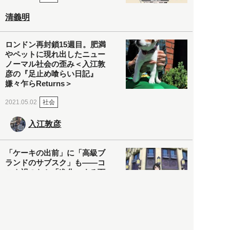
清義明
ロンドン再封鎖15週目。肥満
やペットに現れ出したニュー
ノーマル社会の歪み＜入江敦
彦の『足止め喰らい日記』
嫌々乍らReturns＞
社会
2021.05.02
入江敦彦
「ケーキの出前」に「高級ブ
ランドのサブスク」も――コ
ロナ禍のなか「進化」する百
貨店
政治・経済
2021.05.02
都市商業研究所