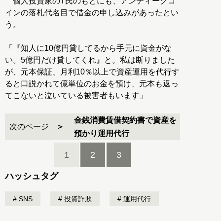
個人投資家のT氏のもとにも、アンティークコ
インの落札代名目で借金の申し込みがあったとい
う。
「『知人に10億円貸してるから手元に資金がな
い。5億円だけ貸してくれ』と。私は断りました
が、元本保証、月利10％以上で資産運用を代行す
ると口説かれて億単位のお金を預け、元本も返っ
てこないと泣いている被害者もいます」
金銭消費賃借契約書で資産を
次のページ
預かり運用代行
1
2
3
ハッシュタグ
SNS
投資詐欺
運用代行