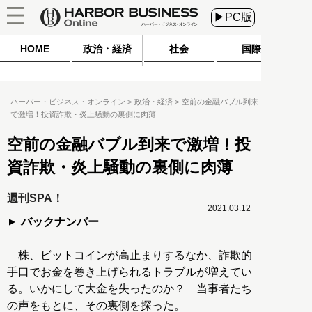
▶PC版
HOME
政治・経済
社会
国際
ハーバー・ビジネス・オンライン
政治・経済
空前の金融バブル到来
で激増！投資詐欺・炎上騒動の裏側に肉薄
空前の金融バブル到来で激増！投
資詐欺・炎上騒動の裏側に肉薄
週刊SPA！
2021.03.12
バックナンバー
株、ビットコインが高止まりするなか、詐欺的
手口でお金を巻き上げられるトラブルが増えてい
る。いかにして大金を失ったのか？ 当事者たち
の声をもとに、その裏側を探った。