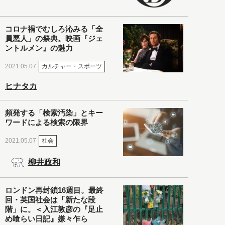
コロナ禍でむしろ沁みる「全
員悪人」の祭典。映画『ジェ
ントルメン』の魅力
カルチャー・スポーツ
2021.05.07
ヒナタカ
頻発する「検索汚染」とキー
ワードによる検索の限界
社会
2021.05.07
柳井政和
ロンドン再封鎖16週目。最終
回・英国社会は「新たな段
階」に。＜入江敦彦の『足止
め喰らい日記』嫌々乍ら