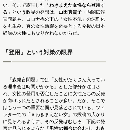
い。そこで露呈した「
わきまえた女性なら登用す
る
」という政界の発想は、
山田真貴子
・内閣広報
官問題や、コロナ禍の下の「女性不況」の深刻化
をも生み、真の女性活躍を必要とする今後の日本
経済の火種にもなりかねないからだ。
「登用」という対策の限界
「森発言問題」では「女性がたくさん入ってい
る理事会は時間がかかる」とした部分が注目さ
れ、女性の登用を否定したことに女性たちの反発
が向けられたとされることが多い。だが、そこで
はもう一つの重要な面が見落とされている。ツィ
ッターでの「＃わきまえない女」の投稿の広がり
に見られるように、その反発はむしろ、下記の発
言に見られるような
「男性の都合に合わせ、わき