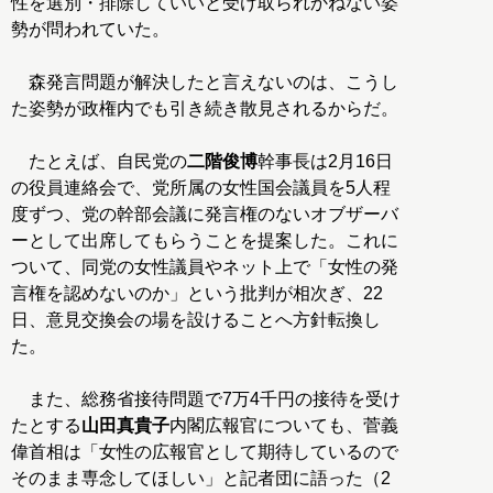
性を選別・排除していいと受け取られかねない姿
勢が問われていた。
森発言問題が解決したと言えないのは、こうし
た姿勢が政権内でも引き続き散見されるからだ。
たとえば、自民党の
二階俊博
幹事長は2月16日
の役員連絡会で、党所属の女性国会議員を5人程
度ずつ、党の幹部会議に発言権のないオブザーバ
ーとして出席してもらうことを提案した。これに
ついて、同党の女性議員やネット上で「女性の発
言権を認めないのか」という批判が相次ぎ、22
日、意見交換会の場を設けることへ方針転換し
た。
また、総務省接待問題で7万4千円の接待を受け
たとする
山田真貴子
内閣広報官についても、菅義
偉首相は「女性の広報官として期待しているので
そのまま専念してほしい」と記者団に語った（2