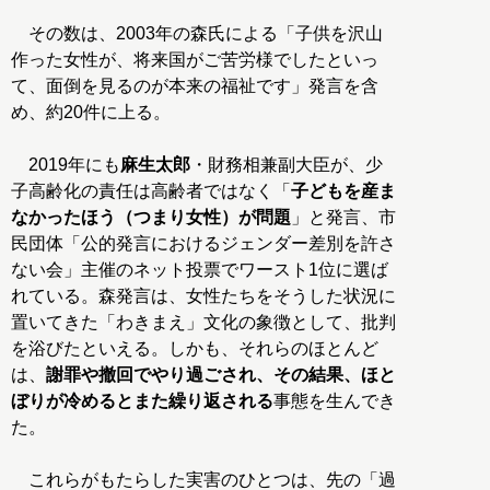
その数は、2003年の森氏による「子供を沢山
作った女性が、将来国がご苦労様でしたといっ
て、面倒を見るのが本来の福祉です」発言を含
め、約20件に上る。
2019年にも
麻生太郎
・財務相兼副大臣が、少
子高齢化の責任は高齢者ではなく「
子どもを産ま
なかったほう（つまり女性）が問題
」と発言、市
民団体「公的発言におけるジェンダー差別を許さ
ない会」主催のネット投票でワースト1位に選ば
れている。森発言は、女性たちをそうした状況に
置いてきた「わきまえ」文化の象徴として、批判
を浴びたといえる。しかも、それらのほとんど
は、
謝罪や撤回でやり過ごされ、その結果、ほと
ぼりが冷めるとまた繰り返される
事態を生んでき
た。
これらがもたらした実害のひとつは、先の「過