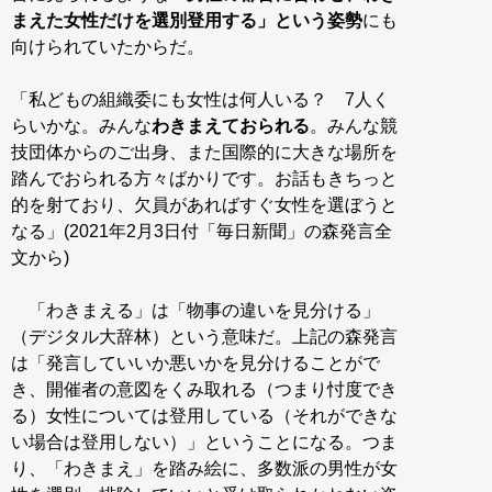
まえた女性だけを選別登用する」という姿勢
にも
向けられていたからだ。
「私どもの組織委にも女性は何人いる？ 7人く
らいかな。みんな
わきまえておられる
。みんな競
技団体からのご出身、また国際的に大きな場所を
踏んでおられる方々ばかりです。お話もきちっと
的を射ており、欠員があればすぐ女性を選ぼうと
なる」(2021年2月3日付「毎日新聞」の森発言全
文から)
「わきまえる」は「物事の違いを見分ける」
（デジタル大辞林）という意味だ。上記の森発言
は「発言していいか悪いかを見分けることがで
き、開催者の意図をくみ取れる（つまり忖度でき
る）女性については登用している（それができな
い場合は登用しない）」ということになる。つま
り、「わきまえ」を踏み絵に、多数派の男性が女