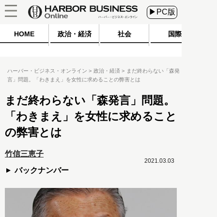
▶PC版
HOME
政治・経済
社会
国際
ハーバー・ビジネス・オンライン
政治・経済
まだ終わらない「森発
言」問題。「わきまえ」を女性に求めることの弊害とは
まだ終わらない「森発言」問題。
「わきまえ」を女性に求めること
の弊害とは
竹信三恵子
2021.03.03
バックナンバー