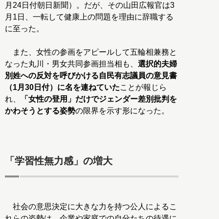
月24日付朝日新聞）。だが、その山田広報官は3
月1日、一転して健康上の問題を理由に辞職する
に至った。
また、女性の参画をアピールして五輪相兼務と
なった丸川・男女共同参画担当相も、
選択的夫婦
別姓への反対を呼びかける自民有志議員の意見書
（1月30日付）に名を連ねていた
ことが報じら
れ、
「女性の登用」だけでジェンダー差別批判を
かわそうとする姿勢
の限界を示す形になった。
「学習性無力感」の増大
社会の意思決定に大きな力を持つ公人によるこ
れらの姿勢は、企業や家庭での自分たちの待遇に