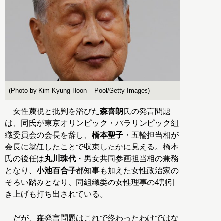
(Photo by Kim Kyung-Hoon – Pool/Getty Images)
女性蔑視と批判を浴びた
森喜朗
氏の発言問題
は、同氏が東京オリンピック・パラリンピック組
織委員会の会長を辞し、
橋本聖子
・五輪担当相が
会長に就任したことで収束したかに見える。橋本
氏の後任は
丸川珠代
・男女共同参画担当相の兼務
となり、
小池百合子
都知事も加えた女性政治家の
そろい踏みとなり、同組織委の女性理事の4割引
き上げも打ち出されている。
だが、森発言問題はこれで終わったわけではな