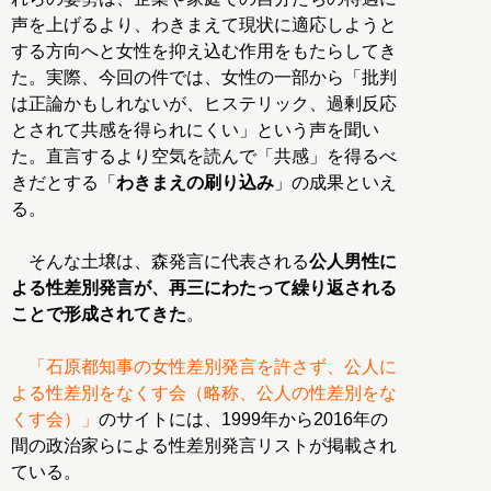
声を上げるより、わきまえて現状に適応しようと
する方向へと女性を抑え込む作用をもたらしてき
た。実際、今回の件では、女性の一部から「批判
は正論かもしれないが、ヒステリック、過剰反応
とされて共感を得られにくい」という声を聞い
た。直言するより空気を読んで「共感」を得るべ
きだとする「
わきまえの刷り込み
」の成果といえ
る。
そんな土壌は、森発言に代表される
公人男性に
よる性差別発言が、再三にわたって繰り返される
ことで形成されてきた
。
「石原都知事の女性差別発言を許さず、公人に
よる性差別をなくす会（略称、公人の性差別をな
くす会）」
のサイトには、1999年から2016年の
間の政治家らによる性差別発言リストが掲載され
ている。