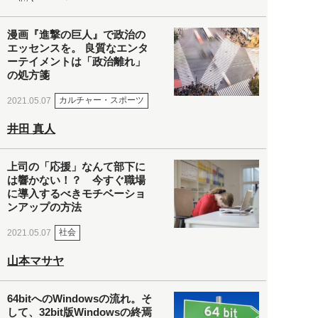
漫画『進撃の巨人』で政治の
エッセンスを。 良質なエンタ
ーテイメントは「政治離れ」
の処方箋
カルチャー・スポーツ
2021.05.07
井田 真人
上司の「応援」なんて部下に
は響かない！？ 今すぐ職場
に導入するべきモチベーショ
ンアップの方法
社会
2021.05.07
山本マサヤ
64bitへのWindowsの流れ。そ
して、32bit版Windowsの終焉