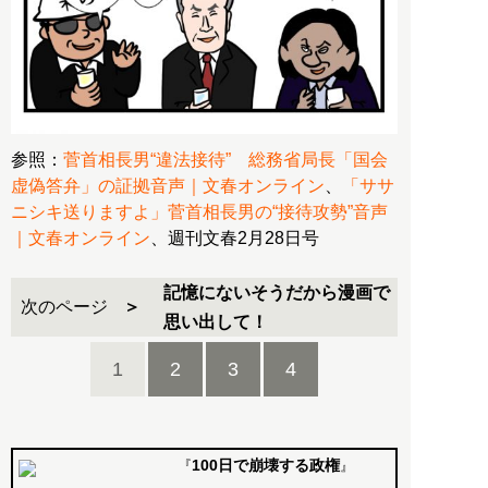
参照：
菅首相長男“違法接待” 総務省局長「国会
虚偽答弁」の証拠音声｜文春オンライン
、
「ササ
ニシキ送りますよ」菅首相長男の“接待攻勢”音声
｜文春オンライン
、週刊文春2月28日号
記憶にないそうだから漫画で
次のページ
思い出して！
1
2
3
4
100日で崩壊する政権
『
』