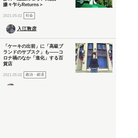
嫌々乍らReturns＞
社会
2021.05.02
入江敦彦
「ケーキの出前」に「高級ブ
ランドのサブスク」も――コ
ロナ禍のなか「進化」する百
貨店
政治・経済
2021.05.02
都市商業研究所
「高度外国人材」という言葉
に潜む欺瞞と、日本が搾取し
依存する圧倒的多数の外国人
労働者の実像とは？
社会
2021.05.01