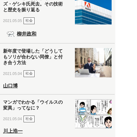
ズ・ゲシキ氏死去。その技術
と歴史を振り返る
社会
2021.05.05
柳井政和
新年度で登場した「どうして
もソリが合わない同僚」と付
き合う方法
社会
2021.05.04
山口博
マンガでわかる「ウイルスの
変異」ってなに？
社会
2021.05.04
川上浩一