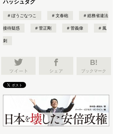
ハッシュタグ
ぼうごなつこ
文春砲
総務省違法
接待疑惑
菅正剛
菅義偉
風
刺
B!
ブックマーク