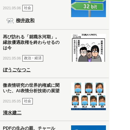
社会
2021.05.06
柳井政和
再び訪れる「就職氷河期」。
縁故優遇政権を終わらせるの
は今
政治・経済
2021.05.06
ぼうごなつこ
微表情研究の世界的権威に聞
いた、AI表情分析技術の展望
社会
2021.05.05
清水建二
PDFの生みの親、チャール