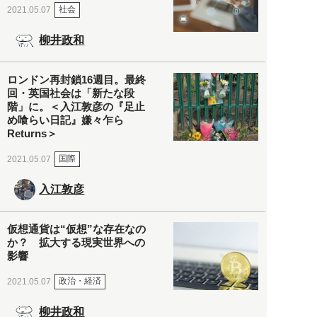
社会
2021.05.07
柳井政和
ロンドン再封鎖16週目。最終
回・英国社会は「新たな段
階」に。＜入江敦彦の『足止
め喰らい日記』嫌々乍ら
Returns＞
国際
2021.05.07
入江敦彦
仮想通貨は“仮想”な存在なの
か？ 拡大する現実世界への
影響
政治・経済
2021.05.07
柳井政和