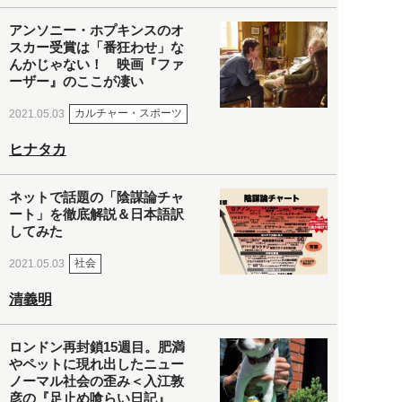
アンソニー・ホプキンスのオ
スカー受賞は「番狂わせ」な
んかじゃない！ 映画『ファ
ーザー』のここが凄い
カルチャー・スポーツ
2021.05.03
ヒナタカ
ネットで話題の「陰謀論チャ
ート」を徹底解説＆日本語訳
してみた
社会
2021.05.03
清義明
ロンドン再封鎖15週目。肥満
やペットに現れ出したニュー
ノーマル社会の歪み＜入江敦
彦の『足止め喰らい日記』