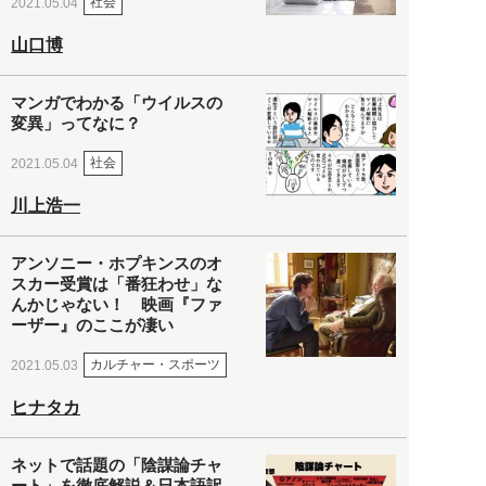
社会
2021.05.04
山口博
マンガでわかる「ウイルスの
変異」ってなに？
社会
2021.05.04
川上浩一
アンソニー・ホプキンスのオ
スカー受賞は「番狂わせ」な
んかじゃない！ 映画『ファ
ーザー』のここが凄い
カルチャー・スポーツ
2021.05.03
ヒナタカ
ネットで話題の「陰謀論チャ
ート」を徹底解説＆日本語訳