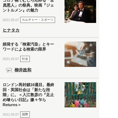
コロナ禍でむしろ沁みる「全
員悪人」の祭典。映画『ジェ
ントルメン』の魅力
カルチャー・スポーツ
2021.05.07
ヒナタカ
頻発する「検索汚染」とキー
ワードによる検索の限界
社会
2021.05.07
柳井政和
ロンドン再封鎖16週目。最終
回・英国社会は「新たな段
階」に。＜入江敦彦の『足止
め喰らい日記』嫌々乍ら
Returns＞
国際
2021.05.07