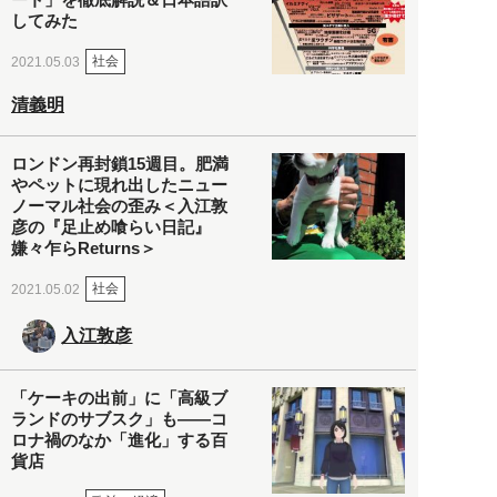
してみた
社会
2021.05.03
清義明
ロンドン再封鎖15週目。肥満
やペットに現れ出したニュー
ノーマル社会の歪み＜入江敦
彦の『足止め喰らい日記』
嫌々乍らReturns＞
社会
2021.05.02
入江敦彦
「ケーキの出前」に「高級ブ
ランドのサブスク」も――コ
ロナ禍のなか「進化」する百
貨店