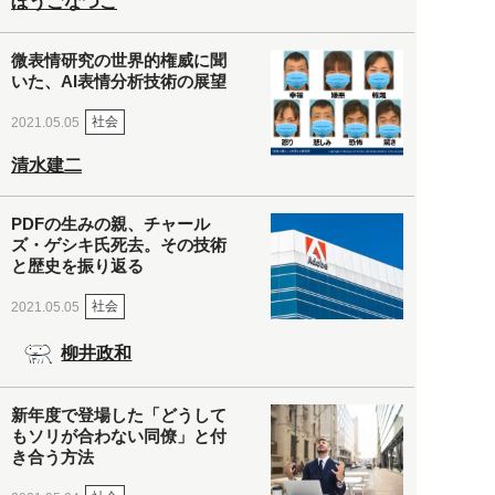
ぼうごなつこ
微表情研究の世界的権威に聞
いた、AI表情分析技術の展望
社会
2021.05.05
清水建二
PDFの生みの親、チャール
ズ・ゲシキ氏死去。その技術
と歴史を振り返る
社会
2021.05.05
柳井政和
新年度で登場した「どうして
もソリが合わない同僚」と付
き合う方法