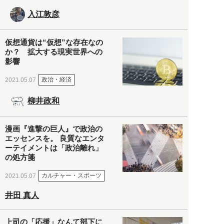
入江敦彦
仮想通貨は“仮想”な存在なの
か？ 拡大する現実世界への
影響
政治・経済
2021.05.07
柳井政和
漫画『進撃の巨人』で政治の
エッセンスを。 良質なエンタ
ーテイメントは「政治離れ」
の処方箋
カルチャー・スポーツ
2021.05.07
井田 真人
上司の「応援」なんて部下に