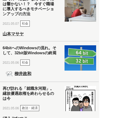
は響かない！？ 今すぐ職場
に導入するべきモチベーショ
ンアップの方法
社会
2021.05.07
山本マサヤ
64bitへのWindowsの流れ。そ
して、32bit版Windowsの終焉
社会
2021.05.06
柳井政和
再び訪れる「就職氷河期」。
縁故優遇政権を終わらせるの
は今
政治・経済
2021.05.06