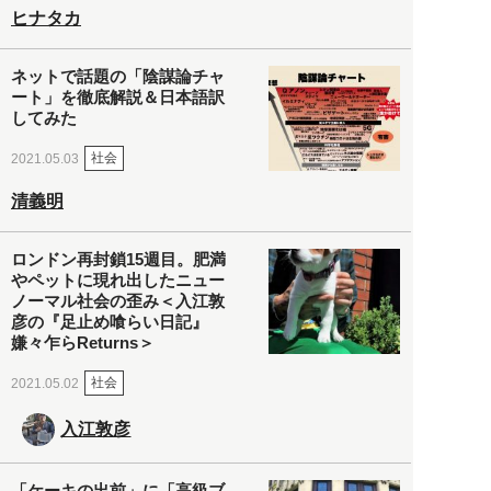
ヒナタカ
ネットで話題の「陰謀論チャ
ート」を徹底解説＆日本語訳
してみた
社会
2021.05.03
清義明
ロンドン再封鎖15週目。肥満
やペットに現れ出したニュー
ノーマル社会の歪み＜入江敦
彦の『足止め喰らい日記』
嫌々乍らReturns＞
社会
2021.05.02
入江敦彦
「ケーキの出前」に「高級ブ