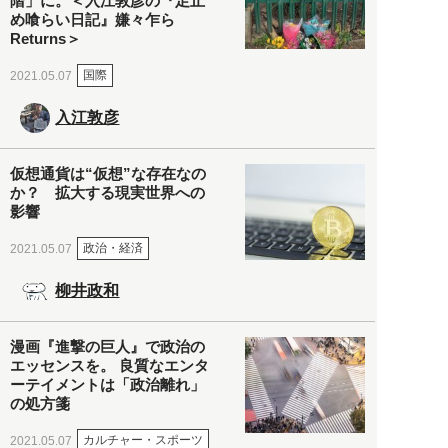
階」に。＜入江敦彦の『足止
め喰らい日記』嫌々乍ら
Returns＞
国際
2021.05.07
入江敦彦
仮想通貨は“仮想”な存在なの
か？ 拡大する現実世界への
影響
政治・経済
2021.05.07
柳井政和
漫画『進撃の巨人』で政治の
エッセンスを。 良質なエンタ
ーテイメントは「政治離れ」
の処方箋
カルチャー・スポーツ
2021.05.07