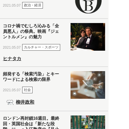
政治・経済
2021.05.07
コロナ禍でむしろ沁みる「全
員悪人」の祭典。映画『ジェ
ントルメン』の魅力
カルチャー・スポーツ
2021.05.07
ヒナタカ
頻発する「検索汚染」とキー
ワードによる検索の限界
社会
2021.05.07
柳井政和
ロンドン再封鎖16週目。最終
回・英国社会は「新たな段