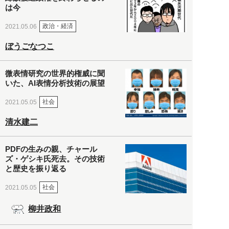
は今
政治・経済
2021.05.06
ぼうごなつこ
微表情研究の世界的権威に聞
いた、AI表情分析技術の展望
社会
2021.05.05
清水建二
PDFの生みの親、チャール
ズ・ゲシキ氏死去。その技術
と歴史を振り返る
社会
2021.05.05
柳井政和