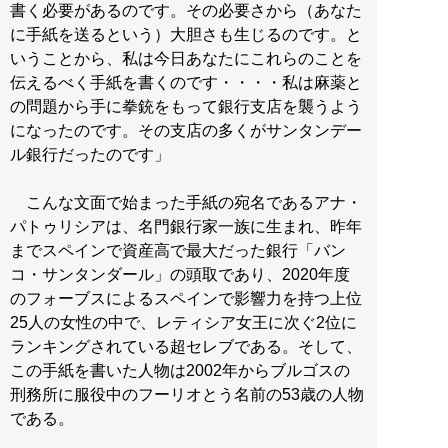
書く必要があるのです。その必要さから（あなた
に手紙を送るという）大胆さも生じるのです。と
いうことから、私は今日あなたにこれらのことを
伝えるべく手紙を書くのです・・・・私は麻薬と
の問題から手に拳銃をもって銀行支店を襲うよう
になったのです。その支店の多くがサンタンデー
ル銀行だったのです」
こんな文面で始まった手紙の宛名であるアナ・
パトゥリシアは、名門銀行家一族に生まれ、昨年
までスペインで資産高で最大だった銀行「バン
コ・サンタンダール」の頭取であり、2020年度
のフォーブスによるスペインで影響力を持つ上位
25人の女性の中で、レティシア女王に次ぐ2位に
ランキングされている超セレブである。そして、
この手紙を書いた人物は2002年からブルゴスの
刑務所に服役中のフーリオとう名前の53歳の人物
である。