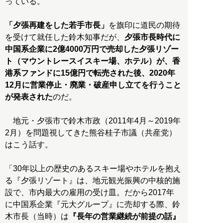
っている。
「夕張再建をした若手市長」
を旗印に道民の期待
を受けて就任した鈴木知事だが、
夕張市長時代に
中国系企業に2億4000万円で売却した夕張リゾー
ト（マウントレースイスキー場、ホテル）が、香
港系ファンドに15億円で転売された後、2020年
12月に営業停止・廃業・破産申し立てを行うこと
が発表された
のだ。
地元・夕張市で鈴木市政（2011年4月～2019年
2月）を問題視してきた熊谷桂子市議（共産党）
はこう話す。
「30年以上の歴史のあるスキー場やホテルを抱え
る『夕張リゾート』は、地元観光振興の中核的施
設で、市内最大の雇用の受け皿。だから2017年
に中国系企業『元大グループ』に売却する際、鈴
木市長（当時）は
『長年の営業継続が前提の話』