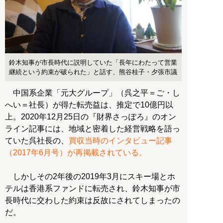
鈴木知事が市長時代に説明していた「長年にわたって営業
継続という約束が破られた」と話す、熊谷桂子・夕張市議
中国系企業「元大グループ」（呉之平＝ご・し
へい＝社長）が得た転売益は、推定で10億円以
上。2020年12月25日の『財界さっぽろ』のオン
ライン記事には、地域と密着した経営戦略を語っ
ていた呉社長の、
買収当時のインタビュー記事
（2017年6月号）が再掲載されている。
しかしその2年後の2019年3月にスキー場とホ
テルは香港系ファンドに転売され、鈴木知事が市
長時代に交わした約束は反故にされてしまったの
だ。