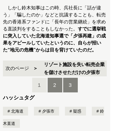
しかし鈴木知事はこの時、呉社長に「話が違
う」「騙したのか」などと抗議することも、転売
先の香港系ファンドに「長年の営業継続」を求め
る直談判をすることもしなかった。
すでに選挙戦
に突入していた北海道知事選で「夕張再建」の成
果をアピールしていたというのに、自らが招い
た“地元の危機”からは目を背けていたのだ。
リゾート施設を失い転売企業
次のページ
を儲けさせただけの夕張市
1
2
3
ハッシュタグ
北海道
夕張市
疑惑
鈴
木直道