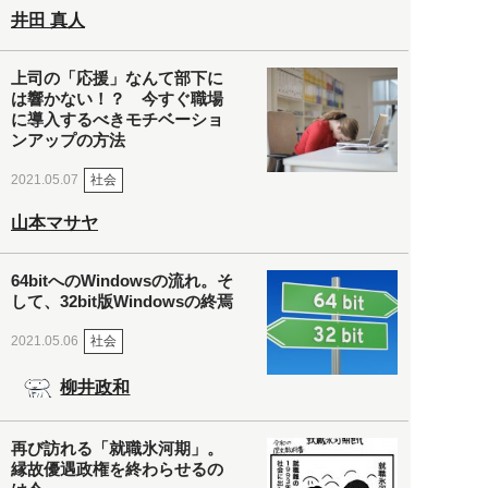
井田 真人
上司の「応援」なんて部下に
は響かない！？ 今すぐ職場
に導入するべきモチベーショ
ンアップの方法
社会
2021.05.07
山本マサヤ
64bitへのWindowsの流れ。そ
して、32bit版Windowsの終焉
社会
2021.05.06
柳井政和
再び訪れる「就職氷河期」。
縁故優遇政権を終わらせるの