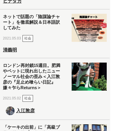
ヒナタカ
ネットで話題の「陰謀論チャ
ート」を徹底解説＆日本語訳
してみた
社会
2021.05.03
清義明
ロンドン再封鎖15週目。肥満
やペットに現れ出したニュー
ノーマル社会の歪み＜入江敦
彦の『足止め喰らい日記』
嫌々乍らReturns＞
社会
2021.05.02
入江敦彦
「ケーキの出前」に「高級ブ