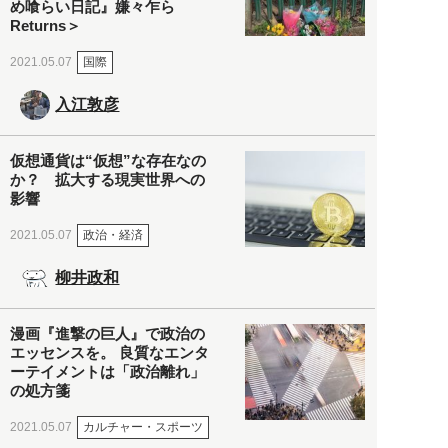
め喰らい日記』嫌々乍ら
Returns＞
国際
2021.05.07
入江敦彦
仮想通貨は“仮想”な存在なの
か？ 拡大する現実世界への
影響
政治・経済
2021.05.07
柳井政和
漫画『進撃の巨人』で政治の
エッセンスを。 良質なエンタ
ーテイメントは「政治離れ」
の処方箋
カルチャー・スポーツ
2021.05.07