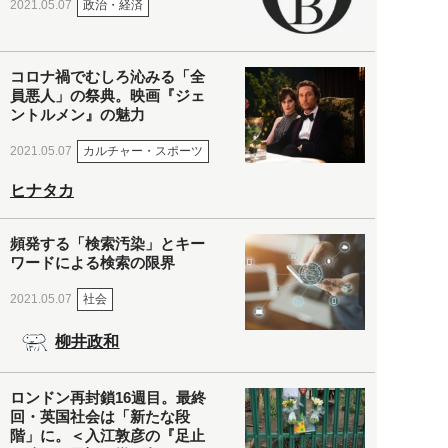
政治・経済
2021.05.07
コロナ禍でむしろ沁みる「全
員悪人」の祭典。映画『ジェ
ントルメン』の魅力
カルチャー・スポーツ
2021.05.07
ヒナタカ
頻発する「検索汚染」とキー
ワードによる検索の限界
社会
2021.05.07
柳井政和
ロンドン再封鎖16週目。最終
回・英国社会は「新たな段
階」に。＜入江敦彦の『足止