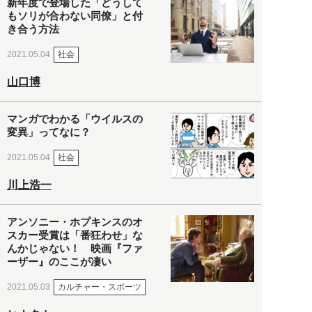
新年度で登場した「どうして
もソリが合わない同僚」と付
き合う方法
社会
2021.05.04
山口博
マンガでわかる「ウイルスの
変異」ってなに？
社会
2021.05.04
川上浩一
アンソニー・ホプキンスのオ
スカー受賞は「番狂わせ」な
んかじゃない！ 映画『ファ
ーザー』のここが凄い
カルチャー・スポーツ
2021.05.03