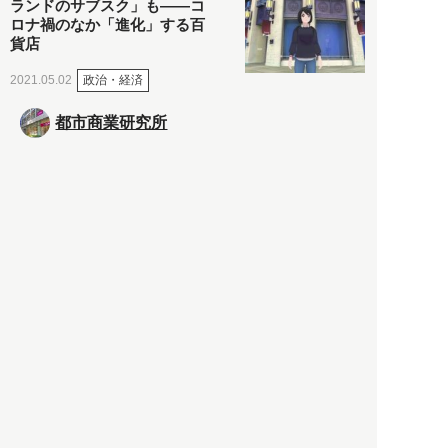
ランドのサブスク」も――コ
ロナ禍のなか「進化」する百
貨店
政治・経済
2021.05.02
都市商業研究所
「高度外国人材」という言葉
に潜む欺瞞と、日本が搾取し
依存する圧倒的多数の外国人
労働者の実像とは？
社会
2021.05.01
月刊日本
以前の記事をもっと見る