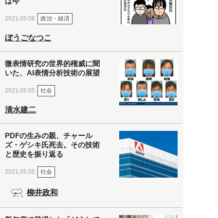
は今
政治・経済
2021.05.06
ぼうごなつこ
微表情研究の世界的権威に聞
いた、AI表情分析技術の展望
社会
2021.05.05
清水建二
PDFの生みの親、チャール
ズ・ゲシキ氏死去。その技術
と歴史を振り返る
社会
2021.05.05
柳井政和