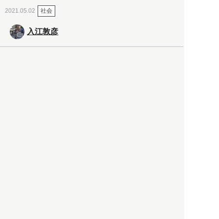
社会
2021.05.02
入江敦彦
「ケーキの出前」に「高級ブ
ランドのサブスク」も――コ
ロナ禍のなか「進化」する百
貨店
政治・経済
2021.05.02
都市商業研究所
「高度外国人材」という言葉
に潜む欺瞞と、日本が搾取し
依存する圧倒的多数の外国人
労働者の実像とは？
社会
2021.05.01
月刊日本