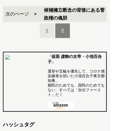
候補擁立断念の背後にある菅
次のページ
政権の魂胆
1
2
仮面 虚飾の女帝・小池百合
『
子
』
選挙や五輪を優先して、コロナ感
染爆発を招いた小池百合子東京都
知事。
都民のためでも、国民のためでも
ない、すべては「自分ファース
ト」だ！
ハッシュタグ