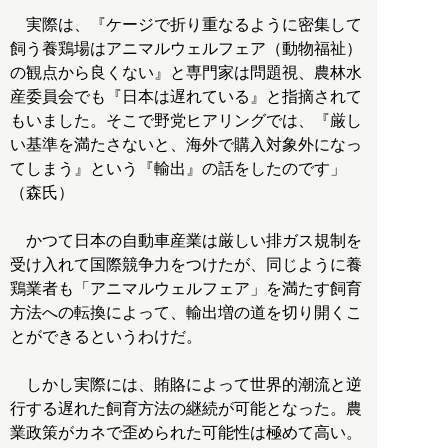
実際は、『ケージで折り重なるように密集して
飼う養鶏場はアニマルウェルフェア（動物福祉）
の観点から良くない』と専門家は問題視、農林水
産委員会でも『日本は遅れている』と指摘されて
もいました。そこで野党ヒアリングでは、『厳し
い基準を満たさないと、海外で購入対象外になっ
てしまう』という『輸出』の話をしたのです」
（森氏）
かつて日本の自動車産業は厳しい排ガス規制を
受け入れて国際競争力をつけたが、同じように養
鶏業者も「アニマルウェルフェア」を満たす飼育
方法への転換によって、輸出増の道を切り開くこ
とができるというわけだ。
しかし実際には、賄賂によって世界的潮流と逆
行する遅れた飼育方法の継続が可能となった。農
業政策がカネで歪められた可能性は極めて高い。