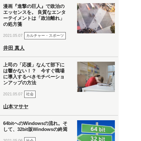
漫画『進撃の巨人』で政治の
エッセンスを。 良質なエンタ
ーテイメントは「政治離れ」
の処方箋
カルチャー・スポーツ
2021.05.07
井田 真人
上司の「応援」なんて部下に
は響かない！？ 今すぐ職場
に導入するべきモチベーショ
ンアップの方法
社会
2021.05.07
山本マサヤ
64bitへのWindowsの流れ。そ
して、32bit版Windowsの終焉
社会
2021.05.06