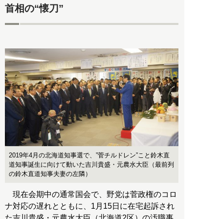
首相の“懐刀”
2019年4月の北海道知事選で、”菅チルドレン”こと鈴木直
道知事誕生に向けて動いた吉川貴盛・元農水大臣（最前列
の鈴木直道知事夫妻の左隣）
現在会期中の通常国会で、野党は菅政権のコロ
ナ対応の遅れとともに、1月15日に在宅起訴され
た吉川貴盛・元農水大臣（北海道2区）の汚職事