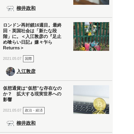
柳井政和
ロンドン再封鎖16週目。最終
回・英国社会は「新たな段
階」に。＜入江敦彦の『足止
め喰らい日記』嫌々乍ら
Returns＞
国際
2021.05.07
入江敦彦
仮想通貨は“仮想”な存在なの
か？ 拡大する現実世界への
影響
政治・経済
2021.05.07
柳井政和