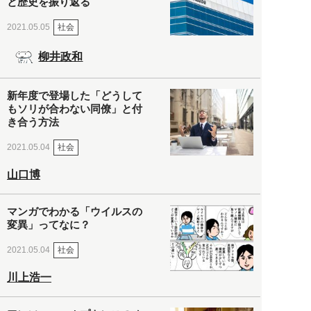
と歴史を振り返る
社会
2021.05.05
柳井政和
新年度で登場した「どうして
もソリが合わない同僚」と付
き合う方法
社会
2021.05.04
山口博
マンガでわかる「ウイルスの
変異」ってなに？
社会
2021.05.04
川上浩一