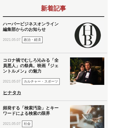
新着記事
ハーバービジネスオンライン
編集部からのお知らせ
政治・経済
2021.05.07
コロナ禍でむしろ沁みる「全
員悪人」の祭典。映画『ジェ
ントルメン』の魅力
カルチャー・スポーツ
2021.05.07
ヒナタカ
頻発する「検索汚染」とキー
ワードによる検索の限界
社会
2021.05.07