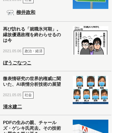
柳井政和
再び訪れる「就職氷河期」。
縁故優遇政権を終わらせるの
は今
政治・経済
2021.05.06
ぼうごなつこ
微表情研究の世界的権威に聞
いた、AI表情分析技術の展望
社会
2021.05.05
清水建二
PDFの生みの親、チャール
ズ・ゲシキ氏死去。その技術