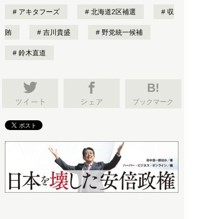
アキタフーズ
北海道2区補選
収
賄
吉川貴盛
野党統一候補
鈴木直道
B!
ブックマーク