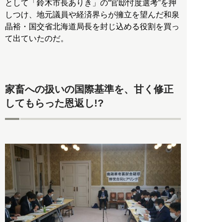
として「鈴木市長ありき」の“官邸忖度選考”を押
しつけ、地元議員や経済界らが擁立を望んだ和泉
晶裕・国交省北海道局長を封じ込める役割を買っ
て出ていたのだ。
家畜への扱いの国際基準を、甘く修正
してもらった恩返し!?