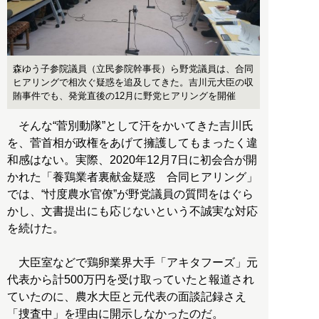
森ゆう子参院議員（立民参院幹事長）ら野党議員は、合同
ヒアリングで相次ぐ疑惑を追及してきた。吉川元大臣の収
賄事件でも、発覚直後の12月に野党ヒアリングを開催
そんな“菅別動隊”として汗をかいてきた吉川氏
を、菅首相が政権をあげて擁護してもまったく違
和感はない。実際、2020年12月7日に初会合が開
かれた「養鶏業者裏献金疑惑 合同ヒアリング」
では、“忖度農水官僚”が野党議員の質問をはぐら
かし、文書提出にも応じないという不誠実な対応
を続けた。
大臣室などで鶏卵業界大手「アキタフーズ」元
代表から計500万円を受け取っていたと報道され
ていたのに、農水大臣と元代表の面談記録さえ
「捜査中」を理由に開示しなかったのだ。