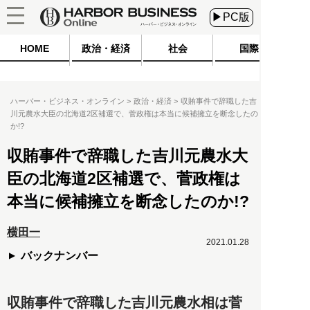
▶PC版
HOME
政治・経済
社会
国際
ハーバー・ビジネス・オンライン
政治・経済
収賄事件で辞職した吉
川元農水大臣の北海道2区補選で、菅政権は本当に候補擁立を断念したの
か!?
収賄事件で辞職した吉川元農水大
臣の北海道2区補選で、菅政権は
本当に候補擁立を断念したのか!?
横田一
2021.01.28
バックナンバー
収賄事件で辞職した吉川元農水相は菅