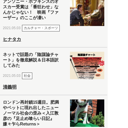
アンソニー・ホプキンスのオ
スカー受賞は「番狂わせ」な
んかじゃない！ 映画『ファ
ーザー』のここが凄い
カルチャー・スポーツ
2021.05.03
ヒナタカ
ネットで話題の「陰謀論チャ
ート」を徹底解説＆日本語訳
してみた
社会
2021.05.03
清義明
ロンドン再封鎖15週目。肥満
やペットに現れ出したニュー
ノーマル社会の歪み＜入江敦
彦の『足止め喰らい日記』
嫌々乍らReturns＞