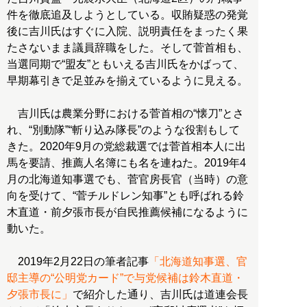
件を徹底追及しようとしている。収賄疑惑の発覚
後に吉川氏はすぐに入院、説明責任をまったく果
たさないまま議員辞職をした。そして菅首相も、
当選同期で“盟友”ともいえる吉川氏をかばって、
早期幕引きで足並みを揃えているように見える。
吉川氏は農業分野における菅首相の“懐刀”とさ
れ、“別動隊”“斬り込み隊長”のような役割もして
きた。2020年9月の党総裁選では菅首相本人に出
馬を要請、推薦人名簿にも名を連ねた。2019年4
月の北海道知事選でも、菅官房長官（当時）の意
向を受けて、“菅チルドレン知事”とも呼ばれる鈴
木直道・前夕張市長が自民推薦候補になるように
動いた。
2019年2月22日の筆者記事
「北海道知事選、官
邸主導の“公明党カード”で与党候補は鈴木直道・
夕張市長に」
で紹介した通り、吉川氏は道連会長