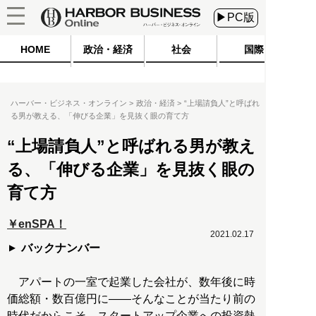
▶PC版
HOME
政治・経済
社会
国際
ハーバー・ビジネス・オンライン
政治・経済
“上場請負人”と呼ばれ
る男が教える、「伸びる企業」を見抜く眼の育て方
“上場請負人”と呼ばれる男が教え
る、「伸びる企業」を見抜く眼の
育て方
￥enSPA！
2021.02.17
バックナンバー
アパートの一室で起業した会社が、数年後に時
価総額・数百億円に――そんなことが当たり前の
時代だからこそ、スタートアップ企業への投資熱