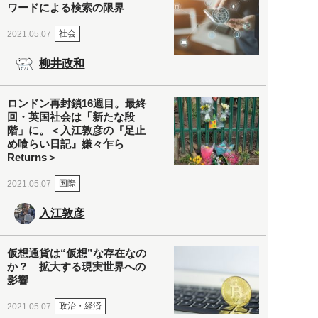
ワードによる検索の限界
社会
2021.05.07
柳井政和
ロンドン再封鎖16週目。最終
回・英国社会は「新たな段
階」に。＜入江敦彦の『足止
め喰らい日記』嫌々乍ら
Returns＞
国際
2021.05.07
入江敦彦
仮想通貨は“仮想”な存在なの
か？ 拡大する現実世界への
影響
政治・経済
2021.05.07