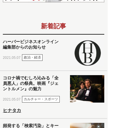
新着記事
ハーバービジネスオンライン
編集部からのお知らせ
政治・経済
2021.05.07
コロナ禍でむしろ沁みる「全
員悪人」の祭典。映画『ジェ
ントルメン』の魅力
カルチャー・スポーツ
2021.05.07
ヒナタカ
頻発する「検索汚染」とキー