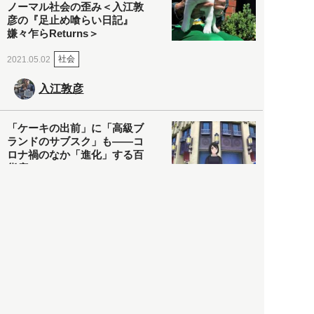
ノーマル社会の歪み＜入江敦
彦の『足止め喰らい日記』
嫌々乍らReturns＞
社会
2021.05.02
入江敦彦
「ケーキの出前」に「高級ブ
ランドのサブスク」も――コ
ロナ禍のなか「進化」する百
貨店
政治・経済
2021.05.02
都市商業研究所
「高度外国人材」という言葉
に潜む欺瞞と、日本が搾取し
依存する圧倒的多数の外国人
労働者の実像とは？