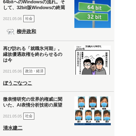
64bitへのWindowsの流れ。そ
して、32bit版Windowsの終焉
社会
2021.05.06
柳井政和
再び訪れる「就職氷河期」。
縁故優遇政権を終わらせるの
は今
政治・経済
2021.05.06
ぼうごなつこ
微表情研究の世界的権威に聞
いた、AI表情分析技術の展望
社会
2021.05.05
清水建二