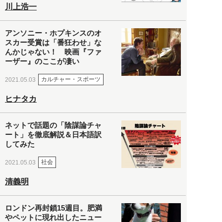
川上浩一
アンソニー・ホプキンスのオ
スカー受賞は「番狂わせ」な
んかじゃない！ 映画『ファ
ーザー』のここが凄い
カルチャー・スポーツ
2021.05.03
ヒナタカ
ネットで話題の「陰謀論チャ
ート」を徹底解説＆日本語訳
してみた
社会
2021.05.03
清義明
ロンドン再封鎖15週目。肥満
やペットに現れ出したニュー