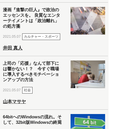
漫画『進撃の巨人』で政治の
エッセンスを。 良質なエンタ
ーテイメントは「政治離れ」
の処方箋
カルチャー・スポーツ
2021.05.07
井田 真人
上司の「応援」なんて部下に
は響かない！？ 今すぐ職場
に導入するべきモチベーショ
ンアップの方法
社会
2021.05.07
山本マサヤ
64bitへのWindowsの流れ。そ
して、32bit版Windowsの終焉