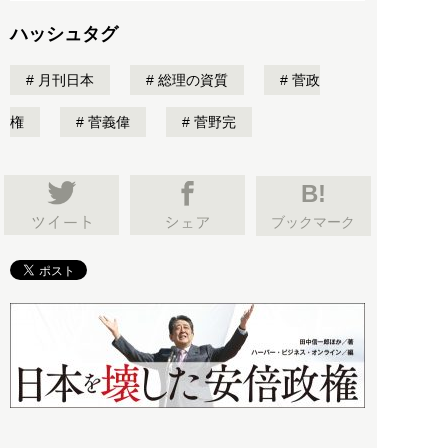
ハッシュタグ
月刊日本
総理の資質
菅政
権
菅義偉
菅野完
B!
ブックマーク