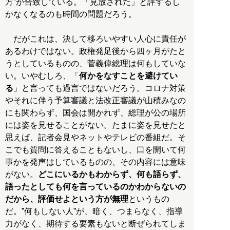
方”が合致している。「見放された」と評するし
かなくなるのも時間の問題だろう。
だがこれは、決して移ろいやすい人心に責任が
あるわけではない。政権発足後から四ヶ月がたと
うとしているものの、菅義偉総理は何もしていな
い。いやむしろ、「
何かをなすことを避けてい
る
」と言っても過言ではないだろう。コロナ対策
やそれに伴う予算審議と法改正審議が山積みなの
にも関わらず、国会は開かれず、総理が公の場所
には姿を見せることがない。たまに姿を見せたと
思えば、記者会見やネットやテレビの番組だ。そ
こでも質問に答えることもないし、口を開いて何
事かを発声はしているものの、その内容には意味
がない。
どこにいるかもわからず、何も語らず、
語ったとしても何を言っているのかわからないの
だから、評価せよという方が無理
というもの
だ。”何もしない人”が、暗く、つまらなく、指導
力がなく、期待する要素もないと断ぜられてしま