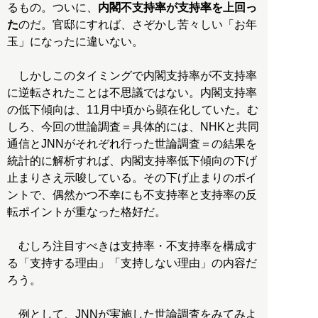
るもの。ついに、
内閣不支持率が支持率を上回っ
た
のだ。官邸にすれば、さぞかし苦々しい「お年
玉」になったに違いない。
しかしこのタイミングで内閣支持率が不支持率
に逆転されたことは不思議ではない。内閣支持率
の低下傾向は、11月中頃から顕在化していた。む
しろ、今回の世論調査＝具体的には、NHKと共同
通信とJNNがそれぞれ行った世論調査＝の結果を
統計的に解析すれば、内閣支持率低下傾向の下げ
止まりさえ示唆している。その下げ止まりのポイ
ントで、偶然かつ不幸にも不支持率と支持率の反
転ポイントが重なった格好だ。
むしろ注目すべきは支持率・不支持率を構成す
る「支持する理由」「支持しない理由」の内容だ
ろう。
例として、JNNが実施した世論調査をみてみよ