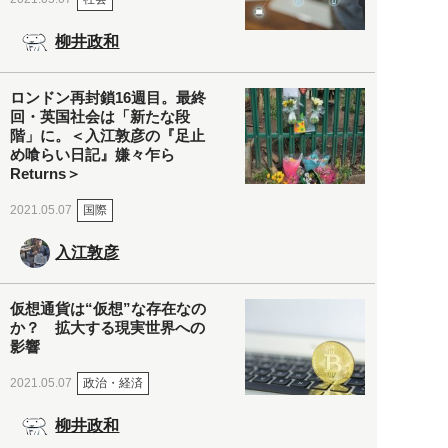
柳井政和
ロンドン再封鎖16週目。最終
回・英国社会は「新たな段
階」に。＜入江敦彦の『足止
め喰らい日記』嫌々乍ら
Returns＞
国際
2021.05.07
入江敦彦
仮想通貨は“仮想”な存在なの
か？ 拡大する現実世界への
影響
政治・経済
2021.05.07
柳井政和