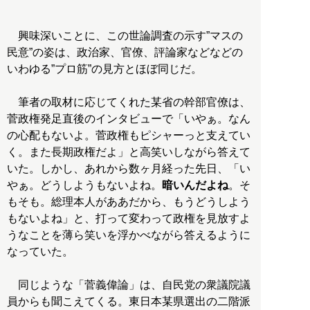
興味深いことに、この世論調査の示す”マスの
民意”の姿は、政治家、官僚、評論家などなどの
いわゆる”プロ筋”の見方とほぼ同じだ。
筆者の取材に応じてくれた某省の幹部官僚は、
菅政権発足直後のインタビューで「いやぁ。なん
の心配もないよ。菅政権もピシャーっと支えてい
く。また長期政権だよ」と高笑いしながら答えて
いた。しかし、あれから数ヶ月経った先日、「い
やぁ。どうしようもないよね。
暗いんだよね
。そ
もそも。総理本人がああだから、もうどうしよう
もないよね」と、打って変わって政権を見放すよ
うなことを薄ら笑いを浮かべながら答えるように
なっていた。
同じような「菅義偉論」は、自民党の衆議院議
員からも聞こえてくる。東日本某県選出の二階派