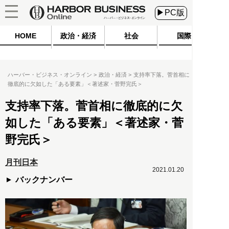
▶PC版
HOME
政治・経済
社会
国際
ハーバー・ビジネス・オンライン
政治・経済
支持率下落。菅首相に
徹底的に欠如した「ある要素」＜著述家・菅野完氏＞
支持率下落。菅首相に徹底的に欠
如した「ある要素」＜著述家・菅
野完氏＞
月刊日本
2021.01.20
バックナンバー