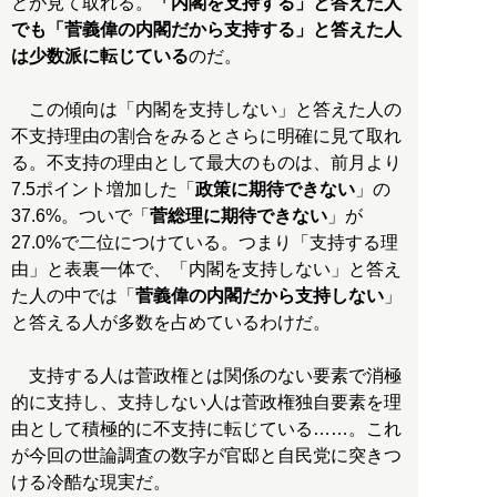
とが見て取れる。
「内閣を支持する」と答えた人
でも「菅義偉の内閣だから支持する」と答えた人
は少数派に転じている
のだ。
この傾向は「内閣を支持しない」と答えた人の
不支持理由の割合をみるとさらに明確に見て取れ
る。不支持の理由として最大のものは、前月より
7.5ポイント増加した「
政策に期待できない
」の
37.6%。ついで「
菅総理に期待できない
」が
27.0%で二位につけている。つまり「支持する理
由」と表裏一体で、「内閣を支持しない」と答え
た人の中では「
菅義偉の内閣だから支持しない
」
と答える人が多数を占めているわけだ。
支持する人は菅政権とは関係のない要素で消極
的に支持し、支持しない人は菅政権独自要素を理
由として積極的に不支持に転じている……。これ
が今回の世論調査の数字が官邸と自民党に突きつ
ける冷酷な現実だ。