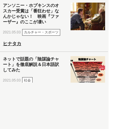
アンソニー・ホプキンスのオ
スカー受賞は「番狂わせ」な
んかじゃない！ 映画『ファ
ーザー』のここが凄い
カルチャー・スポーツ
2021.05.03
ヒナタカ
ネットで話題の「陰謀論チャ
ート」を徹底解説＆日本語訳
してみた
社会
2021.05.03
清義明
ロンドン再封鎖15週目。肥満
やペットに現れ出したニュー
ノーマル社会の歪み＜入江敦
彦の『足止め喰らい日記』
嫌々乍らReturns＞