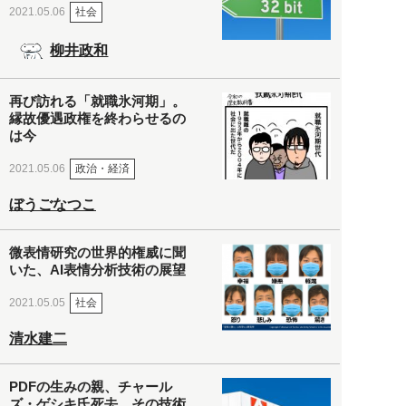
社会
2021.05.06
柳井政和
再び訪れる「就職氷河期」。
縁故優遇政権を終わらせるの
は今
政治・経済
2021.05.06
ぼうごなつこ
微表情研究の世界的権威に聞
いた、AI表情分析技術の展望
社会
2021.05.05
清水建二
PDFの生みの親、チャール
ズ・ゲシキ氏死去。その技術