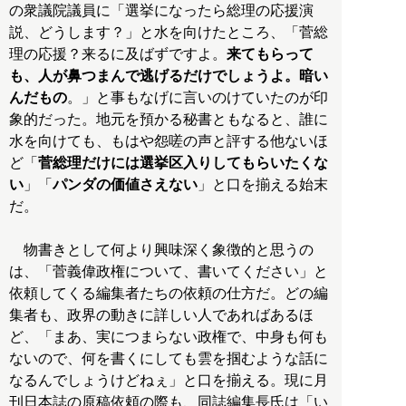
の衆議院議員に「選挙になったら総理の応援演
説、どうします？」と水を向けたところ、「菅総
理の応援？来るに及ばずですよ。
来てもらって
も、人が鼻つまんで逃げるだけでしょうよ。暗い
んだもの
。」と事もなげに言いのけていたのが印
象的だった。地元を預かる秘書ともなると、誰に
水を向けても、もはや怨嗟の声と評する他ないほ
ど「
菅総理だけには選挙区入りしてもらいたくな
い
」「
パンダの価値さえない
」と口を揃える始末
だ。
物書きとして何より興味深く象徴的と思うの
は、「菅義偉政権について、書いてください」と
依頼してくる編集者たちの依頼の仕方だ。どの編
集者も、政界の動きに詳しい人であればあるほ
ど、「まあ、実につまらない政権で、中身も何も
ないので、何を書くにしても雲を掴むような話に
なるんでしょうけどねぇ」と口を揃える。現に月
刊日本誌の原稿依頼の際も、同誌編集長氏は「い