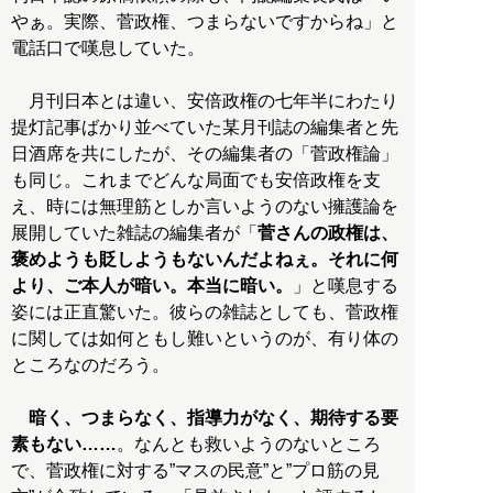
やぁ。実際、菅政権、つまらないですからね」と
電話口で嘆息していた。
月刊日本とは違い、安倍政権の七年半にわたり
提灯記事ばかり並べていた某月刊誌の編集者と先
日酒席を共にしたが、その編集者の「菅政権論」
も同じ。これまでどんな局面でも安倍政権を支
え、時には無理筋としか言いようのない擁護論を
展開していた雑誌の編集者が「
菅さんの政権は、
褒めようも貶しようもないんだよねぇ。それに何
より、ご本人が暗い。本当に暗い。
」と嘆息する
姿には正直驚いた。彼らの雑誌としても、菅政権
に関しては如何ともし難いというのが、有り体の
ところなのだろう。
暗く、つまらなく、指導力がなく、期待する要
素もない……
。なんとも救いようのないところ
で、菅政権に対する”マスの民意”と”プロ筋の見