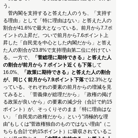
う。
菅内閣を支持すると答えた人のうち、「支持す
る理由」として「特に理由はない」と答えた人の
割合が41.6%で最大となっている。前月から7.7ポ
イントの上昇だ。ついで前月から7.6ポイント上
昇した「自民党を中心とした内閣だから」と答え
た人の割合が23.8%で支持理由第二位に付けてい
る。一方で、
「菅総理に期待できる」と答えた人
の割合が前月から７ポイント近くも下落
して
16.0%、
「政策に期待できる」と答えた人の割合
が、同じく前月から7.9ポイント下落
で12.3%とな
っている。それぞれの要素の前月からの増減を見
てみると、「菅義偉が総理だから」「政権の掲げ
る政策が良いから」の要素の減少分（合計で約15
ポイント）が、そっくりそのまま「特に理由はな
い」「自民党の政権だから」という”消極的な理
由”もしくは”菅政権独自のものではない理由”（こ
ちらも合計で約15ポイント）に吸収されているこ