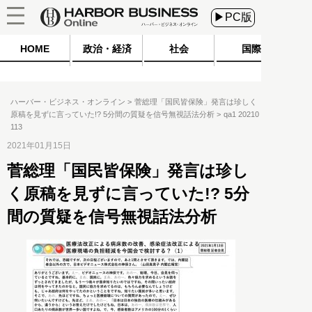
▶PC版
HOME
政治・経済
社会
国際
ハーバー・ビジネス・オンライン
菅総理「国民皆保険」発言は珍しく
原稿を見ずに言っていた!? 5分間の質疑を信号無視話法分析
qa1 20210
113
2021年01月15日
菅総理「国民皆保険」発言は珍し
く原稿を見ずに言っていた!? 5分
間の質疑を信号無視話法分析