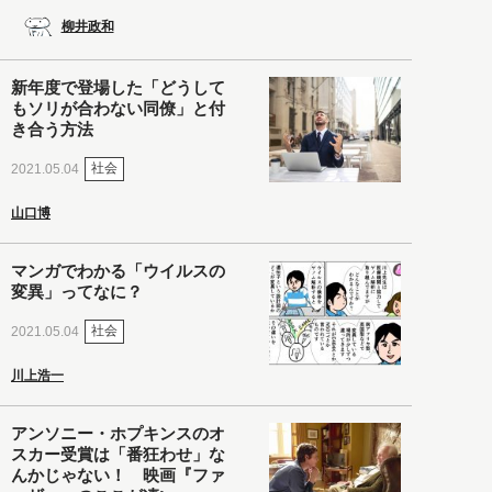
柳井政和
新年度で登場した「どうして
もソリが合わない同僚」と付
き合う方法
社会
2021.05.04
山口博
マンガでわかる「ウイルスの
変異」ってなに？
社会
2021.05.04
川上浩一
アンソニー・ホプキンスのオ
スカー受賞は「番狂わせ」な
んかじゃない！ 映画『ファ