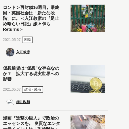
ロンドン再封鎖16週目。最終
回・英国社会は「新たな段
階」に。＜入江敦彦の『足止
め喰らい日記』嫌々乍ら
Returns＞
国際
2021.05.07
入江敦彦
仮想通貨は“仮想”な存在なの
か？ 拡大する現実世界への
影響
政治・経済
2021.05.07
柳井政和
漫画『進撃の巨人』で政治の
エッセンスを。 良質なエンタ
ーテイメントは「政治離れ」