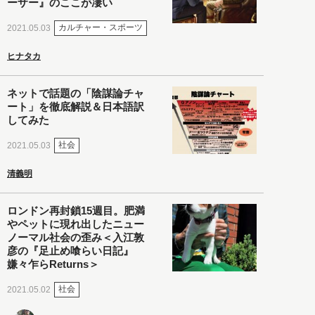
ーザー』のここが凄い
カルチャー・スポーツ
2021.05.03
ヒナタカ
ネットで話題の「陰謀論チャ
ート」を徹底解説＆日本語訳
してみた
社会
2021.05.03
清義明
ロンドン再封鎖15週目。肥満
やペットに現れ出したニュー
ノーマル社会の歪み＜入江敦
彦の『足止め喰らい日記』
嫌々乍らReturns＞
社会
2021.05.02