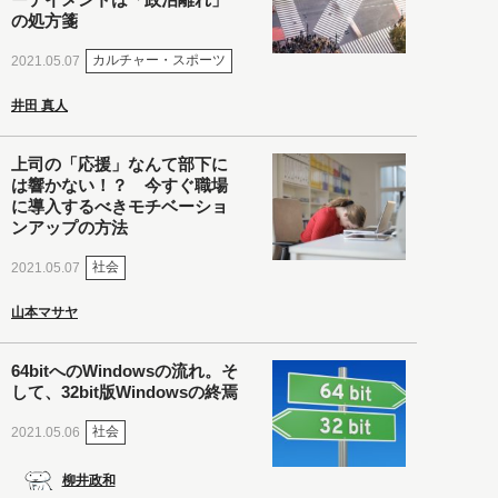
の処方箋
カルチャー・スポーツ
2021.05.07
井田 真人
上司の「応援」なんて部下に
は響かない！？ 今すぐ職場
に導入するべきモチベーショ
ンアップの方法
社会
2021.05.07
山本マサヤ
64bitへのWindowsの流れ。そ
して、32bit版Windowsの終焉
社会
2021.05.06
柳井政和