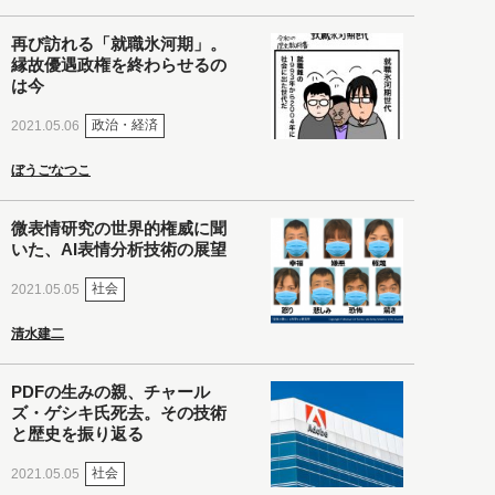
再び訪れる「就職氷河期」。
縁故優遇政権を終わらせるの
は今
政治・経済
2021.05.06
ぼうごなつこ
微表情研究の世界的権威に聞
いた、AI表情分析技術の展望
社会
2021.05.05
清水建二
PDFの生みの親、チャール
ズ・ゲシキ氏死去。その技術
と歴史を振り返る
社会
2021.05.05