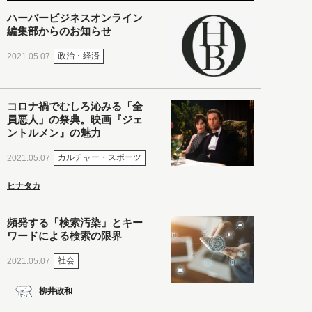
ハーバービジネスオンライン
編集部からのお知らせ
政治・経済
2021.05.07
コロナ禍でむしろ沁みる「全
員悪人」の祭典。映画『ジェ
ントルメン』の魅力
カルチャー・スポーツ
2021.05.07
ヒナタカ
頻発する「検索汚染」とキー
ワードによる検索の限界
社会
2021.05.07
柳井政和