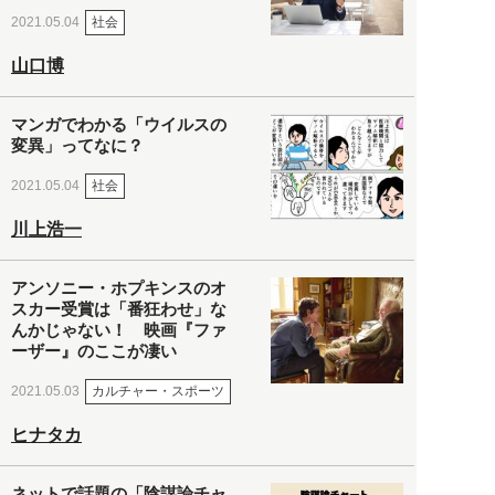
社会
2021.05.04
山口博
マンガでわかる「ウイルスの
変異」ってなに？
社会
2021.05.04
川上浩一
アンソニー・ホプキンスのオ
スカー受賞は「番狂わせ」な
んかじゃない！ 映画『ファ
ーザー』のここが凄い
カルチャー・スポーツ
2021.05.03
ヒナタカ
ネットで話題の「陰謀論チャ