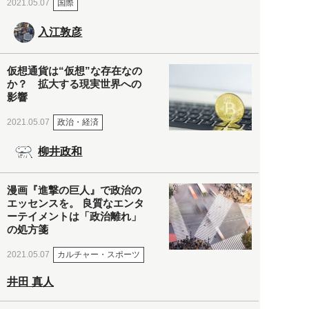
国際
2021.05.07
入江敦彦
仮想通貨は“仮想”な存在なの
か？ 拡大する現実世界への
影響
政治・経済
2021.05.07
柳井政和
漫画『進撃の巨人』で政治の
エッセンスを。 良質なエンタ
ーテイメントは「政治離れ」
の処方箋
カルチャー・スポーツ
2021.05.07
井田 真人