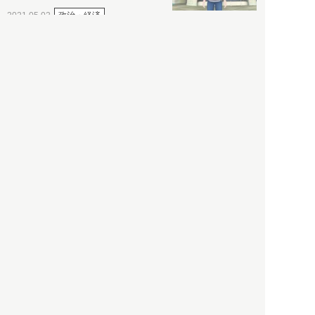
政治・経済
2021.05.02
都市商業研究所
「高度外国人材」という言葉
に潜む欺瞞と、日本が搾取し
依存する圧倒的多数の外国人
労働者の実像とは？
社会
2021.05.01
月刊日本
以前の記事をもっと見る