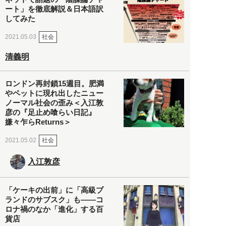
ート」を徹底解説＆日本語訳
してみた
社会
2021.05.03
清義明
ロンドン再封鎖15週目。肥満
やペットに現れ出したニュー
ノーマル社会の歪み＜入江敦
彦の『足止め喰らい日記』
嫌々乍らReturns＞
社会
2021.05.02
入江敦彦
「ケーキの出前」に「高級ブ
ランドのサブスク」も――コ
ロナ禍のなか「進化」する百
貨店