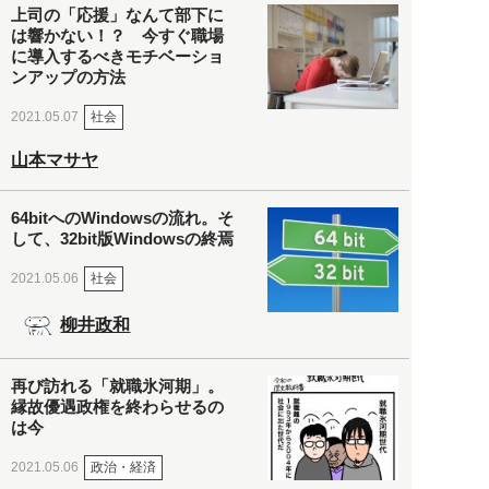
上司の「応援」なんて部下に
は響かない！？ 今すぐ職場
に導入するべきモチベーショ
ンアップの方法
社会
2021.05.07
山本マサヤ
64bitへのWindowsの流れ。そ
して、32bit版Windowsの終焉
社会
2021.05.06
柳井政和
再び訪れる「就職氷河期」。
縁故優遇政権を終わらせるの
は今
政治・経済
2021.05.06