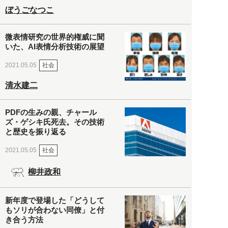
ぼうごなつこ
微表情研究の世界的権威に聞
いた、AI表情分析技術の展望
社会
2021.05.05
清水建二
PDFの生みの親、チャール
ズ・ゲシキ氏死去。その技術
と歴史を振り返る
社会
2021.05.05
柳井政和
新年度で登場した「どうして
もソリが合わない同僚」と付
き合う方法