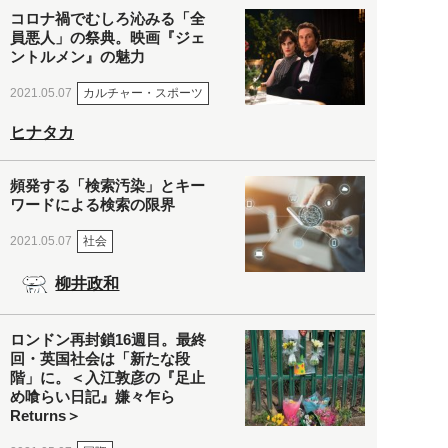
コロナ禍でむしろ沁みる「全
員悪人」の祭典。映画『ジェ
ントルメン』の魅力
カルチャー・スポーツ
2021.05.07
ヒナタカ
頻発する「検索汚染」とキー
ワードによる検索の限界
社会
2021.05.07
柳井政和
ロンドン再封鎖16週目。最終
回・英国社会は「新たな段
階」に。＜入江敦彦の『足止
め喰らい日記』嫌々乍ら
Returns＞