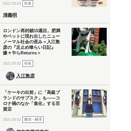
社会
2021.05.03
清義明
ロンドン再封鎖15週目。肥満
やペットに現れ出したニュー
ノーマル社会の歪み＜入江敦
彦の『足止め喰らい日記』
嫌々乍らReturns＞
社会
2021.05.02
入江敦彦
「ケーキの出前」に「高級ブ
ランドのサブスク」も――コ
ロナ禍のなか「進化」する百
貨店
政治・経済
2021.05.02