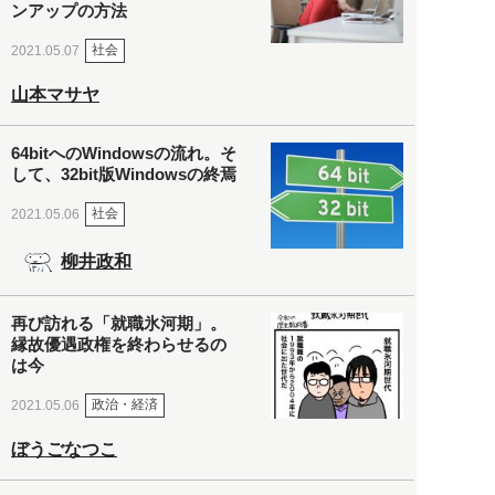
ンアップの方法
社会
2021.05.07
山本マサヤ
64bitへのWindowsの流れ。そ
して、32bit版Windowsの終焉
社会
2021.05.06
柳井政和
再び訪れる「就職氷河期」。
縁故優遇政権を終わらせるの
は今
政治・経済
2021.05.06
ぼうごなつこ