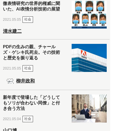
微表情研究の世界的権威に聞
いた、AI表情分析技術の展望
社会
2021.05.05
清水建二
PDFの生みの親、チャール
ズ・ゲシキ氏死去。その技術
と歴史を振り返る
社会
2021.05.05
柳井政和
新年度で登場した「どうして
もソリが合わない同僚」と付
き合う方法
社会
2021.05.04
山口博