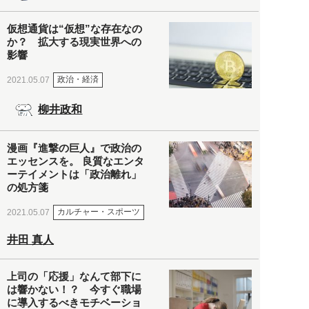
仮想通貨は“仮想”な存在なの
か？ 拡大する現実世界への
影響
政治・経済
2021.05.07
柳井政和
漫画『進撃の巨人』で政治の
エッセンスを。 良質なエンタ
ーテイメントは「政治離れ」
の処方箋
カルチャー・スポーツ
2021.05.07
井田 真人
上司の「応援」なんて部下に
は響かない！？ 今すぐ職場
に導入するべきモチベーショ