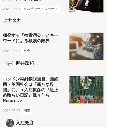
カルチャー・スポーツ
2021.05.07
ヒナタカ
頻発する「検索汚染」とキー
ワードによる検索の限界
社会
2021.05.07
柳井政和
ロンドン再封鎖16週目。最終
回・英国社会は「新たな段
階」に。＜入江敦彦の『足止
め喰らい日記』嫌々乍ら
Returns＞
国際
2021.05.07
入江敦彦