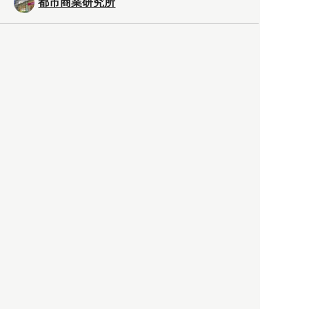
都市商業研究所
「高度外国人材」という言葉
に潜む欺瞞と、日本が搾取し
依存する圧倒的多数の外国人
労働者の実像とは？
社会
2021.05.01
月刊日本
以前の記事をもっと見る