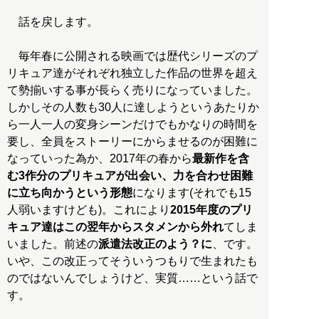
話を戻します。
毎年春に公開される映画では歴代シリーズのプ
リキュア達がそれぞれ独立した作品の世界を超え
て勢揃いする事が長らく売りになっていました。
しかしその人数も30人に達しようというあたりか
ら一人一人の変身シーンだけでもかなりの時間を
要し、全員をストーリーにからませるのが困難に
なっていった為か、2017年の春から
最新作を含
む3作分のプリキュアが出会い、力を合わせ困難
に立ち向かうという形態
になります(それでも15
人弱いますけども)。これにより
2015年度のプリ
キュア達はこの翌年からスタメンから外れ
てしま
いました。前述の
派遣法改正のよう？に
、です。
いや、この改正ってそういうつもりで生まれたも
のではないんでしょうけど、実質……という話で
す。