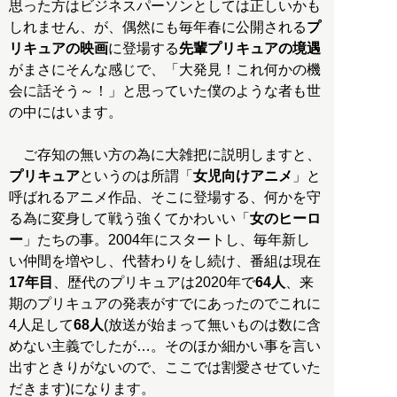
思った方はビジネスパーソンとしては正しいかも
しれません、が、偶然にも毎年春に公開される
プ
リキュアの映画
に登場する
先輩プリキュアの境遇
がまさにそんな感じで、「大発見！これ何かの機
会に話そう～！」と思っていた僕のような者も世
の中にはいます。
ご存知の無い方の為に大雑把に説明しますと、
プリキュア
というのは所謂「
女児向けアニメ
」と
呼ばれるアニメ作品、そこに登場する、何かを守
る為に変身して戦う強くてかわいい「
女のヒーロ
ー
」たちの事。2004年にスタートし、毎年新し
い仲間を増やし、代替わりをし続け、番組は現在
17年目
、歴代のプリキュアは2020年で
64人
、来
期のプリキュアの発表がすでにあったのでこれに
4人足して
68人
(放送が始まって無いものは数に含
めない主義でしたが…。そのほか細かい事を言い
出すときりがないので、ここでは割愛させていた
だきます)になります。