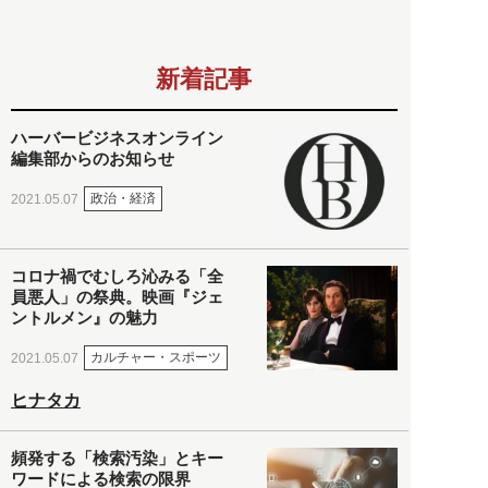
新着記事
ハーバービジネスオンライン
編集部からのお知らせ
政治・経済
2021.05.07
コロナ禍でむしろ沁みる「全
員悪人」の祭典。映画『ジェ
ントルメン』の魅力
カルチャー・スポーツ
2021.05.07
ヒナタカ
頻発する「検索汚染」とキー
ワードによる検索の限界