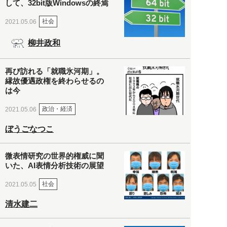
して、32bit版Windowsの終焉
社会
2021.05.06
柳井政和
再び訪れる「就職氷河期」。
縁故優遇政権を終わらせるの
は今
政治・経済
2021.05.06
ぼうごなつこ
微表情研究の世界的権威に聞
いた、AI表情分析技術の展望
社会
2021.05.05
清水建二