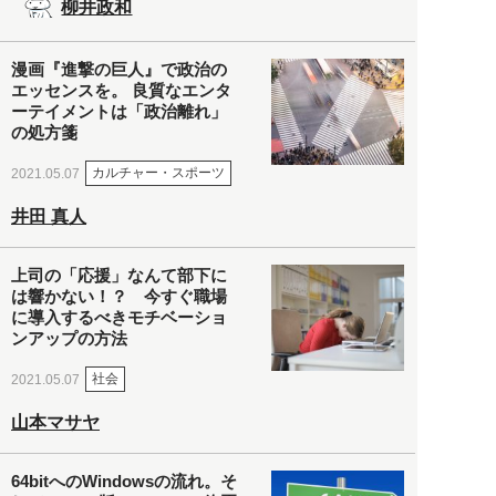
柳井政和
漫画『進撃の巨人』で政治の
エッセンスを。 良質なエンタ
ーテイメントは「政治離れ」
の処方箋
カルチャー・スポーツ
2021.05.07
井田 真人
上司の「応援」なんて部下に
は響かない！？ 今すぐ職場
に導入するべきモチベーショ
ンアップの方法
社会
2021.05.07
山本マサヤ
64bitへのWindowsの流れ。そ