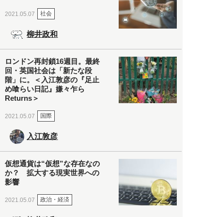
社会
2021.05.07
柳井政和
ロンドン再封鎖16週目。最終
回・英国社会は「新たな段
階」に。＜入江敦彦の『足止
め喰らい日記』嫌々乍ら
Returns＞
国際
2021.05.07
入江敦彦
仮想通貨は“仮想”な存在なの
か？ 拡大する現実世界への
影響
政治・経済
2021.05.07