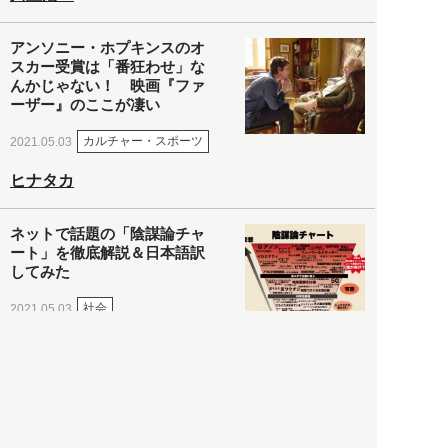
アンソニー・ホプキンスのオ
スカー受賞は「番狂わせ」な
んかじゃない！ 映画『ファ
ーザー』のここが凄い
カルチャー・スポーツ
2021.05.03
ヒナタカ
ネットで話題の「陰謀論チャ
ート」を徹底解説＆日本語訳
してみた
社会
2021.05.03
清義明
ロンドン再封鎖15週目。肥満
やペットに現れ出したニュー
ノーマル社会の歪み＜入江敦