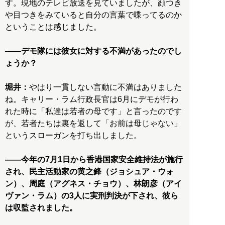
す。現地のテレビ放送を見ていましたが、顔つき
や目つきをみていると自分の言葉で喋ってるのか
ということは感じました。
――デモ隊には彼女に対する不満があったのでし
ょうか？
堀井：
やはり一貫しない言動に不満はありました
ね。キャリー・ラム行政長官は6月にデモが行わ
れた時に「私達は若者の母です」と言ったのです
が、若者たちは裏を返して「お前は母じゃない」
というスローガンを打ち出しました。
――今年の7月1日から香港国家安全維持法が施行
され、民主活動家の黄之鋒（ジョシュア・ウォ
ン）、周庭（アグネス・チョウ）、林朗彦（アイ
ヴァン・ラム）の3人に実刑判決が下され、彼ら
は収監されました。