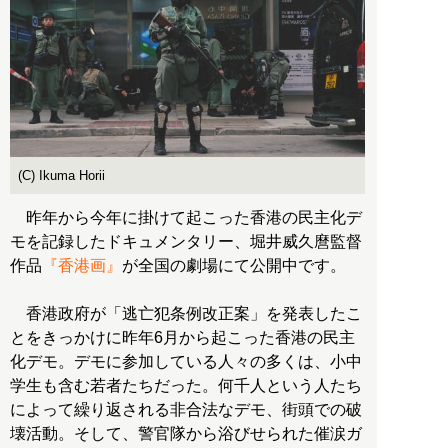
(C) Ikuma Horii
昨年から今年に掛けて起こった香港の民主化デ
モを記録したドキュメンタリー、堀井威久麿監督
作品
『香港画』
が全国の劇場にて公開中です。
香港政府が「逃亡犯条例改正案」を発表したこ
とをきっかけに昨年6月から起こった香港の民主
化デモ。デモに参加している人々の多くは、小中
学生も含む若者たちだった。何千人という人たち
によって繰り返される非合法なデモ、街頭での破
壊活動。そして、警官隊から浴びせられた催涙ガ