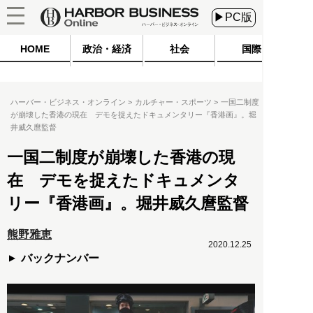
▶PC版
HOME
政治・経済
社会
国際
ハーバー・ビジネス・オンライン
カルチャー・スポーツ
一国二制度
が崩壊した香港の現在 デモを捉えたドキュメンタリー『香港画』。堀
井威久麿監督
一国二制度が崩壊した香港の現
在 デモを捉えたドキュメンタ
リー『香港画』。堀井威久麿監督
熊野雅恵
2020.12.25
バックナンバー