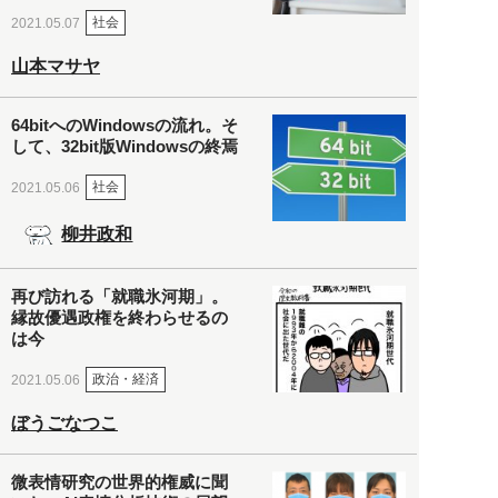
社会
2021.05.07
山本マサヤ
64bitへのWindowsの流れ。そ
して、32bit版Windowsの終焉
社会
2021.05.06
柳井政和
再び訪れる「就職氷河期」。
縁故優遇政権を終わらせるの
は今
政治・経済
2021.05.06
ぼうごなつこ
微表情研究の世界的権威に聞