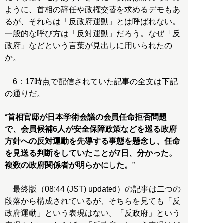
ように、首相の辞任や政権交替を求めるデモもあ
るが、それらは「反政府運動」とは呼ばれない。
一般的な呼び方は「反対運動」だろう。なぜ「反
政府」などという言葉が見出しに用いられたの
か。
6：17時点で配信されていた記事の全文は下記
の通りだ。
“
首相官邸が日本学術会議の会員任命拒否問題
で、会員候補6人が安全保障政策などを巡る政府
方針への反対運動を先導する事態を懸念し、任命
を見送る判断をしていたことが7日、分かった。
複数の政府関係者が明らかにした。
”
最終版（08:44 (JST) updated）の記事は二つの
段落から構成されているが、そちらを見ても「反
政府運動」という表現はない。「反政府」という