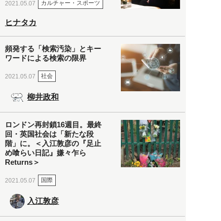
カルチャー・スポーツ
2021.05.07
ヒナタカ
頻発する「検索汚染」とキー
ワードによる検索の限界
社会
2021.05.07
柳井政和
ロンドン再封鎖16週目。最終
回・英国社会は「新たな段
階」に。＜入江敦彦の『足止
め喰らい日記』嫌々乍ら
Returns＞
国際
2021.05.07
入江敦彦