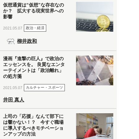
仮想通貨は“仮想”な存在なの
か？ 拡大する現実世界への
影響
政治・経済
2021.05.07
柳井政和
漫画『進撃の巨人』で政治の
エッセンスを。 良質なエンタ
ーテイメントは「政治離れ」
の処方箋
カルチャー・スポーツ
2021.05.07
井田 真人
上司の「応援」なんて部下に
は響かない！？ 今すぐ職場
に導入するべきモチベーショ
ンアップの方法