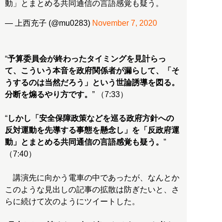
動」とまとめる共同通信の言語感覚も疑う。
— 上西充子 (@mu0283)
November 7, 2020
“
予算委員会が終わったタイミングを見計らっ
て、こういう本音を政府関係者が漏らして、「そ
うするのは当然だろう」という世論誘導を図る。
分断を煽るやり方です。
” （7:33）
“
しかし「安全保障政策などを巡る政府方針への
反対運動を先導する事態を懸念し」を「反政府運
動」とまとめる共同通信の言語感覚も疑う。
”
（7:40）
講演先に向かう電車の中であったが、なんとか
このような見出しの記事の拡散は防ぎたいと、さ
らに続けて次のようにツイートした。