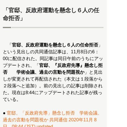
「官邸、反政府運動を懸念し６人の任
命拒否」
「
官邸、反政府運動を懸念し６人の任命拒否
」
という見出しの共同通信記事は、11月8日の6：
00に配信された。同記事は同日午前のうちにアッ
プデートされ、「
官邸、『反政府先導』懸念し拒
否 学術会議、過去の言動を問題視か
」と見出
しが変更されて再配信された（本文は１段落から
２段落へと追加）。前の見出しの記事は削除され
た。現在は8:44にアップデートされた記事が残っ
ている。
●
官邸、「反政府先導」懸念し拒否 学術会議、
過去の言動を問題視か 共同通信 2020年11月 8
日 08:44 (JST) updated