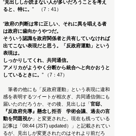
“
見出ししか読まない人が多いだろうことを考え
ると、特に。
” （7：41）
“
政府の判断は常に正しい、それに異を唱える者
は政府に歯向かうやつだ。
そういう認識を政府関係者と共有していなければ
出てこない表現だと思う。「反政府運動」という
表現は。
しっかりしてくれ、共同通信。
アメリカがようやく分断から統合へと向かおうと
しているときに。
” （7：47）
筆者の他にも「反政府運動」という表現に違和
感を表明するツイートが相次ぎ、共同通信側にも
届いたのだろうか、その後、見出しは「
官邸、
『反政府先導』懸念し拒否 学術会議、過去の言
動を問題視か
」と変更された。現在も残っている
記事は「08:44 (JST) updated）」と記載されてい
るが、見出しが変更されたのはそれより前だろ