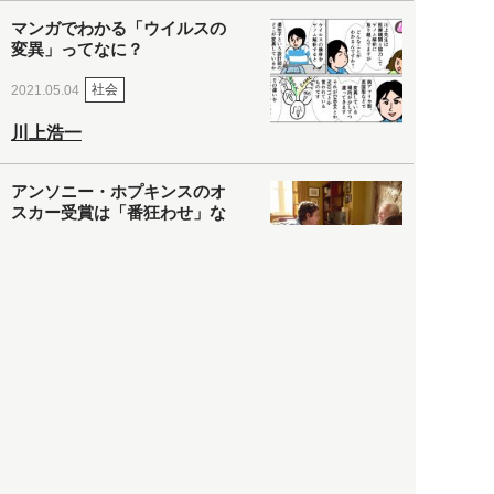
マンガでわかる「ウイルスの
変異」ってなに？
社会
2021.05.04
川上浩一
アンソニー・ホプキンスのオ
スカー受賞は「番狂わせ」な
んかじゃない！ 映画『ファ
ーザー』のここが凄い
カルチャー・スポーツ
2021.05.03
ヒナタカ
ネットで話題の「陰謀論チャ
ート」を徹底解説＆日本語訳
してみた
社会
2021.05.03