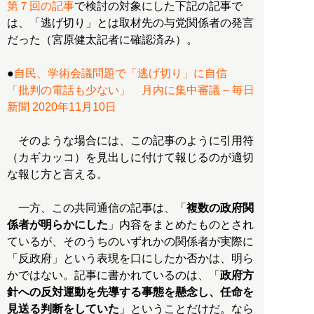
第７回の記事
で検討の対象にした下記の記事で
は、「逃げ切り」とは取材先の与党関係者の発言
だった（宮原健太記者に確認済み）。
●
自民、学術会議問題で「逃げ切り」に自信
「批判の電話も少ない」 月内に集中審議 – 毎日
新聞 2020年11月10日
そのような場合には、この記事のように引用符
（カギカッコ）を見出しに付けて報じるのが適切
な報じ方と言える。
一方、この共同通信の記事は、「
複数の政府関
係者が明らかにした
」内容をまとめたものとされ
ているが、そのうちのいずれかの関係者が実際に
「反政府」という表現を口にしたか否かは、明ら
かではない。記事に書かれているのは、「
政府方
針への反対運動を先導する事態を懸念し、任命を
見送る判断をしていた
」ということだけだ。なら