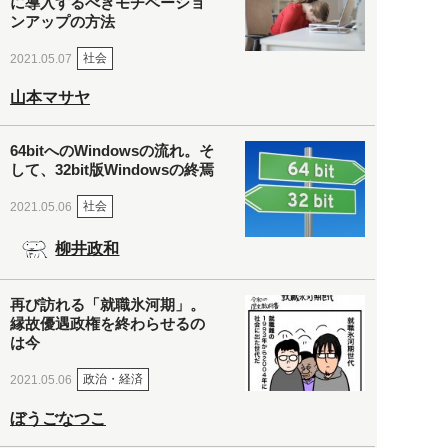
に導入するべきモチベーショ
ンアップの方法
社会
2021.05.07
山本マサヤ
64bitへのWindowsの流れ。そ
して、32bit版Windowsの終焉
社会
2021.05.06
柳井政和
再び訪れる「就職氷河期」。
縁故優遇政権を終わらせるの
は今
政治・経済
2021.05.06
ぼうごなつこ