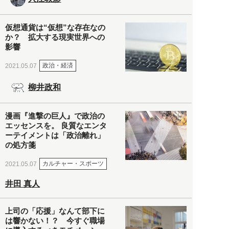
仮想通貨は“仮想”な存在なの
か？ 拡大する現実世界への
影響
政治・経済
2021.05.07
柳井政和
漫画『進撃の巨人』で政治の
エッセンスを。 良質なエンタ
ーテイメントは「政治離れ」
の処方箋
カルチャー・スポーツ
2021.05.07
井田 真人
上司の「応援」なんて部下に
は響かない！？ 今すぐ職場