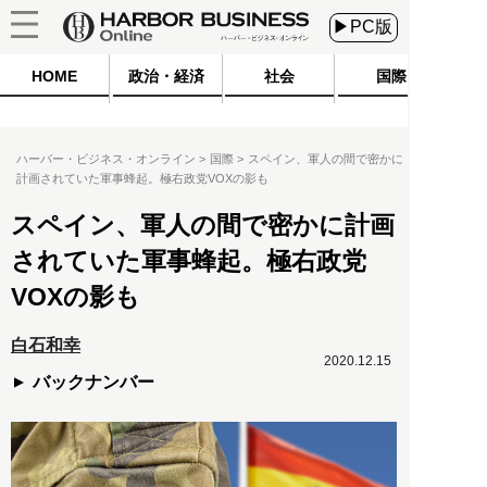
▶PC版
HOME
政治・経済
社会
国際
ハーバー・ビジネス・オンライン
国際
スペイン、軍人の間で密かに
計画されていた軍事蜂起。極右政党VOXの影も
スペイン、軍人の間で密かに計画
されていた軍事蜂起。極右政党
VOXの影も
白石和幸
2020.12.15
バックナンバー