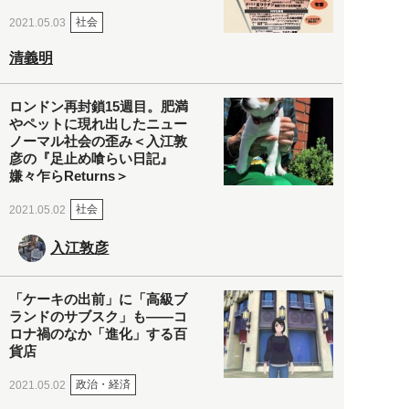
社会
2021.05.03
清義明
ロンドン再封鎖15週目。肥満
やペットに現れ出したニュー
ノーマル社会の歪み＜入江敦
彦の『足止め喰らい日記』
嫌々乍らReturns＞
社会
2021.05.02
入江敦彦
「ケーキの出前」に「高級ブ
ランドのサブスク」も――コ
ロナ禍のなか「進化」する百
貨店
政治・経済
2021.05.02