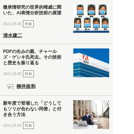
微表情研究の世界的権威に聞
いた、AI表情分析技術の展望
社会
2021.05.05
清水建二
PDFの生みの親、チャール
ズ・ゲシキ氏死去。その技術
と歴史を振り返る
社会
2021.05.05
柳井政和
新年度で登場した「どうして
もソリが合わない同僚」と付
き合う方法
社会
2021.05.04