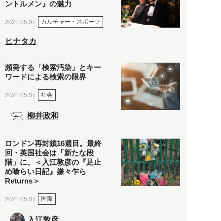
ントルメン』の魅力
カルチャー・スポーツ
2021.05.07
ヒナタカ
頻発する「検索汚染」とキー
ワードによる検索の限界
社会
2021.05.07
柳井政和
ロンドン再封鎖16週目。最終
回・英国社会は「新たな段
階」に。＜入江敦彦の『足止
め喰らい日記』嫌々乍ら
Returns＞
国際
2021.05.07
入江敦彦