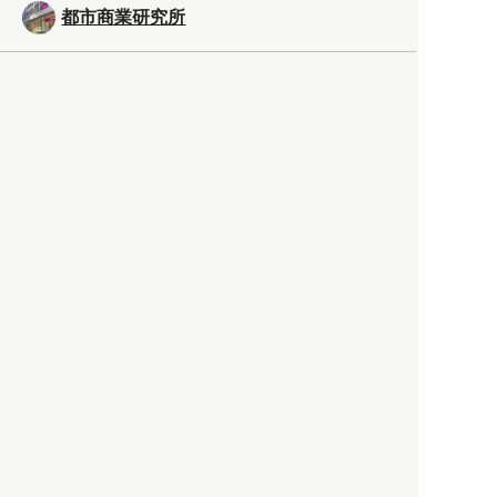
都市商業研究所
「高度外国人材」という言葉
に潜む欺瞞と、日本が搾取し
依存する圧倒的多数の外国人
労働者の実像とは？
社会
2021.05.01
月刊日本
以前の記事をもっと見る