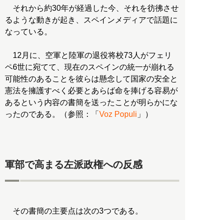
それから約30年が経過した今、それを彷彿させ
るような動きが起き、スペインメディアで話題に
なっている。
12月に、空軍と陸軍の退役将校73人がフェリ
ペ6世に宛てて、現在のスペインの統一が崩れる
可能性のあることを彼らは懸念して国家の安全と
憲法を擁護すべく必要とあらば命を捧げる容易が
あるという内容の書簡を送ったことが明らかにな
ったのである。（参照：「
Voz Populi
」）
軍部で高まる左派政権への反感
その書簡の主要点は次の3つである。