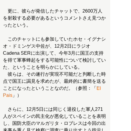
更に、彼らが発信したチャットで、2600万人
を射殺する必要があるというコメントさえ見つか
ったという。
このチャットにも参加していたホセ・イグナシ
オ・ドミンゲス中佐が、12月2日にラジオ
Cadena SERに出演して、今年3月に国王の支持
を得て軍事蜂起をする可能性について検討してい
た、ということを明らかにしている。
彼らは、その遂行が実現不可能だと判断した時
点で国王に謁見を求めたが、最終的に書簡を送る
ことになったということなのだ。（参照：「
El
Pais
」）
さらに、12月5日には同じく退役した軍人271
人がスペインの民主化が悪化していることを表明
し、国防大臣のマルガリタ・ロブレスは今回の出
来事を重く見て検察に調査に乗り出すよう指示し