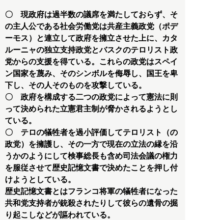
〇 現政府は過半数の議席を満たしておらず、そ
の主人公である社会労働党は共産主義政党（ポデ
ーモス）と連立して政府を擁立させた上に、カタ
ルーニャの独立支持政党とバスクのテロリスト政
党からの支援を得ている。これらの政党はスペイ
ン国家を蔑み、そのシンボルを侮辱し、国王を卑
下し、その人そのものを攻撃している。
〇 政府を構成する二つの政党によって憲法に則
って決められた立憲君主制が脅かされるようとし
ている。
〇 テロの犠牲者を過小評価してテロリスト（の
政党）を擁護し、その一方で現在の立法の縁を沿
うかのようにして検事総長も含め司法会議の権力
を服従させて歴史記憶文書で決めたことを押し付
けようとしている。
歴史記憶文書とはフランコ将軍の犠牲者になった
共和党支持者が銃殺されたりして彼らの遺骨の掘
り起こしなどが謳われている。