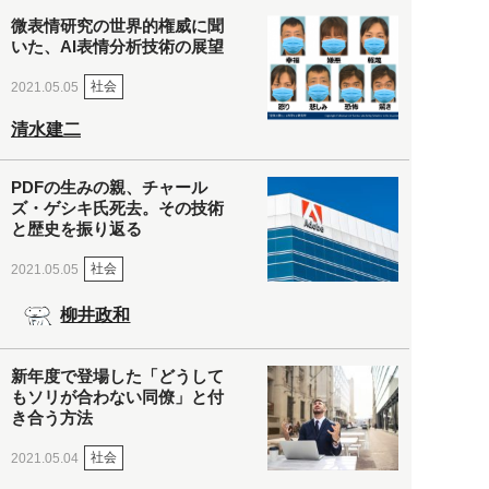
微表情研究の世界的権威に聞
いた、AI表情分析技術の展望
社会
2021.05.05
清水建二
PDFの生みの親、チャール
ズ・ゲシキ氏死去。その技術
と歴史を振り返る
社会
2021.05.05
柳井政和
新年度で登場した「どうして
もソリが合わない同僚」と付
き合う方法
社会
2021.05.04