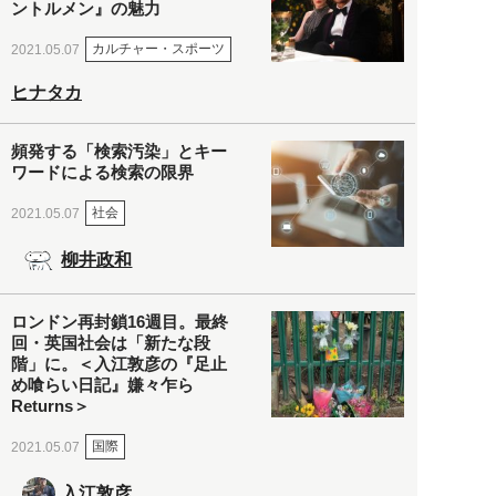
ントルメン』の魅力
カルチャー・スポーツ
2021.05.07
ヒナタカ
頻発する「検索汚染」とキー
ワードによる検索の限界
社会
2021.05.07
柳井政和
ロンドン再封鎖16週目。最終
回・英国社会は「新たな段
階」に。＜入江敦彦の『足止
め喰らい日記』嫌々乍ら
Returns＞
国際
2021.05.07
入江敦彦