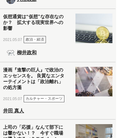
仮想通貨は“仮想”な存在なの
か？ 拡大する現実世界への
影響
政治・経済
2021.05.07
柳井政和
漫画『進撃の巨人』で政治の
エッセンスを。 良質なエンタ
ーテイメントは「政治離れ」
の処方箋
カルチャー・スポーツ
2021.05.07
井田 真人
上司の「応援」なんて部下に
は響かない！？ 今すぐ職場