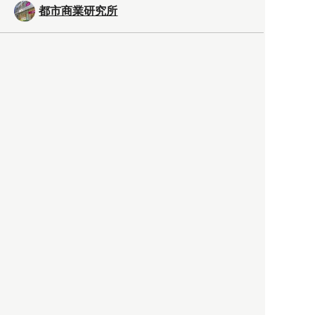
都市商業研究所
「高度外国人材」という言葉
に潜む欺瞞と、日本が搾取し
依存する圧倒的多数の外国人
労働者の実像とは？
社会
2021.05.01
月刊日本
以前の記事をもっと見る