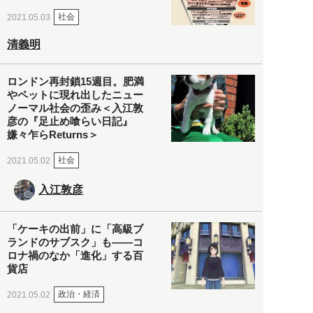
社会
2021.05.03
清義明
ロンドン再封鎖15週目。肥満
やペットに現れ出したニュー
ノーマル社会の歪み＜入江敦
彦の『足止め喰らい日記』
嫌々乍らReturns＞
社会
2021.05.02
入江敦彦
「ケーキの出前」に「高級ブ
ランドのサブスク」も――コ
ロナ禍のなか「進化」する百
貨店
政治・経済
2021.05.02