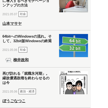
に導入するべきモチベーショ
ンアップの方法
社会
2021.05.07
山本マサヤ
64bitへのWindowsの流れ。そ
して、32bit版Windowsの終焉
社会
2021.05.06
柳井政和
再び訪れる「就職氷河期」。
縁故優遇政権を終わらせるの
は今
政治・経済
2021.05.06
ぼうごなつこ