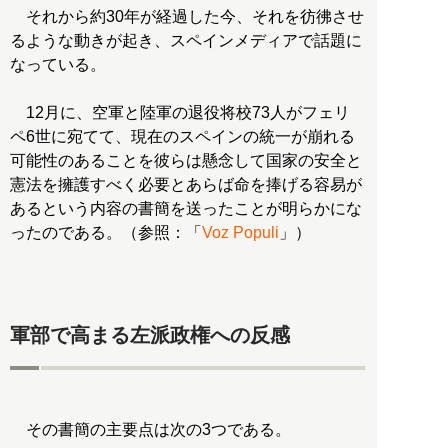
それから約30年が経過した今、それを彷彿させ
るような動きが起き、スペインメディアで話題に
なっている。
12月に、空軍と陸軍の退役将校73人がフェリ
ペ6世に宛てて、現在のスペインの統一が崩れる
可能性のあることを彼らは懸念して国家の安全と
憲法を擁護すべく必要とあらば命を捧げる容易が
あるという内容の書簡を送ったことが明らかにな
ったのである。（参照：「
Voz Populi
」）
軍部で高まる左派政権への反感
その書簡の主要点は次の3つである。