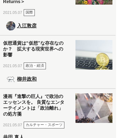
Returns＞
国際
2021.05.07
入江敦彦
仮想通貨は“仮想”な存在なの
か？ 拡大する現実世界への
影響
政治・経済
2021.05.07
柳井政和
漫画『進撃の巨人』で政治の
エッセンスを。 良質なエンタ
ーテイメントは「政治離れ」
の処方箋
カルチャー・スポーツ
2021.05.07
井田 真人