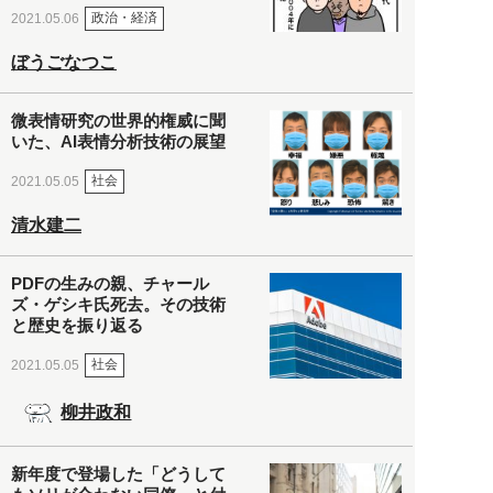
政治・経済
2021.05.06
ぼうごなつこ
微表情研究の世界的権威に聞
いた、AI表情分析技術の展望
社会
2021.05.05
清水建二
PDFの生みの親、チャール
ズ・ゲシキ氏死去。その技術
と歴史を振り返る
社会
2021.05.05
柳井政和
新年度で登場した「どうして