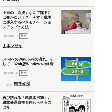
上司の「応援」なんて部下に
は響かない！？ 今すぐ職場
に導入するべきモチベーショ
ンアップの方法
社会
2021.05.07
山本マサヤ
64bitへのWindowsの流れ。そ
して、32bit版Windowsの終焉
社会
2021.05.06
柳井政和
再び訪れる「就職氷河期」。
縁故優遇政権を終わらせるの
は今