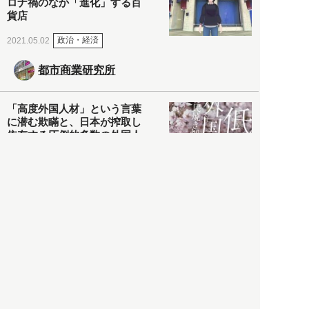
ロナ禍のなか「進化」する百
貨店
政治・経済
2021.05.02
都市商業研究所
「高度外国人材」という言葉
に潜む欺瞞と、日本が搾取し
依存する圧倒的多数の外国人
労働者の実像とは？
社会
2021.05.01
月刊日本
以前の記事をもっと見る