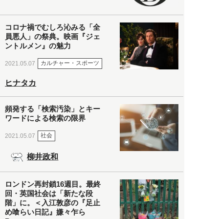
コロナ禍でむしろ沁みる「全
員悪人」の祭典。映画『ジェ
ントルメン』の魅力
カルチャー・スポーツ
2021.05.07
ヒナタカ
頻発する「検索汚染」とキー
ワードによる検索の限界
社会
2021.05.07
柳井政和
ロンドン再封鎖16週目。最終
回・英国社会は「新たな段
階」に。＜入江敦彦の『足止
め喰らい日記』嫌々乍ら