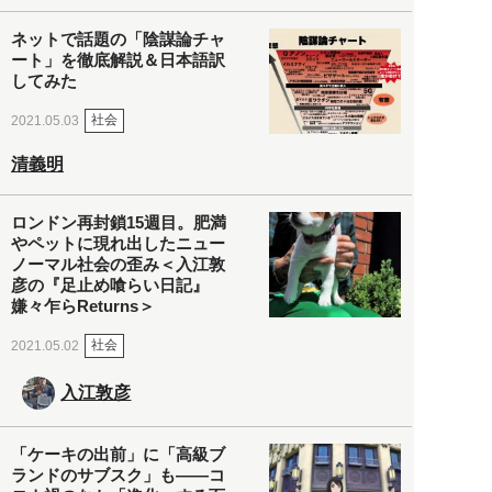
ネットで話題の「陰謀論チャ
ート」を徹底解説＆日本語訳
してみた
社会
2021.05.03
清義明
ロンドン再封鎖15週目。肥満
やペットに現れ出したニュー
ノーマル社会の歪み＜入江敦
彦の『足止め喰らい日記』
嫌々乍らReturns＞
社会
2021.05.02
入江敦彦
「ケーキの出前」に「高級ブ
ランドのサブスク」も――コ