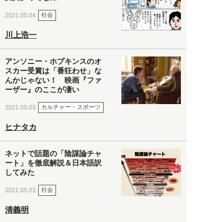
社会
2021.05.04
川上浩一
アンソニー・ホプキンスのオ
スカー受賞は「番狂わせ」な
んかじゃない！ 映画『ファ
ーザー』のここが凄い
カルチャー・スポーツ
2021.05.03
ヒナタカ
ネットで話題の「陰謀論チャ
ート」を徹底解説＆日本語訳
してみた
社会
2021.05.03
清義明