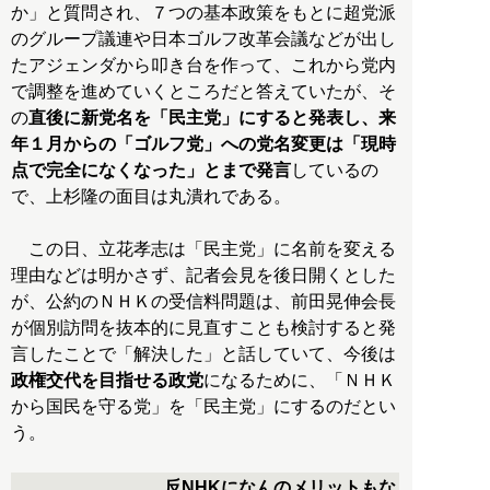
か」と質問され、７つの基本政策をもとに超党派
のグループ議連や日本ゴルフ改革会議などが出し
たアジェンダから叩き台を作って、これから党内
で調整を進めていくところだと答えていたが、そ
の
直後に新党名を「民主党」にすると発表し、来
年１月からの「ゴルフ党」への党名変更は「現時
点で完全になくなった」とまで発言
しているの
で、上杉隆の面目は丸潰れである。
この日、立花孝志は「民主党」に名前を変える
理由などは明かさず、記者会見を後日開くとした
が、公約のＮＨＫの受信料問題は、前田晃伸会長
が個別訪問を抜本的に見直すことも検討すると発
言したことで「解決した」と話していて、今後は
政権交代を目指せる政党
になるために、「ＮＨＫ
から国民を守る党」を「民主党」にするのだとい
う。
反NHKになんのメリットもな