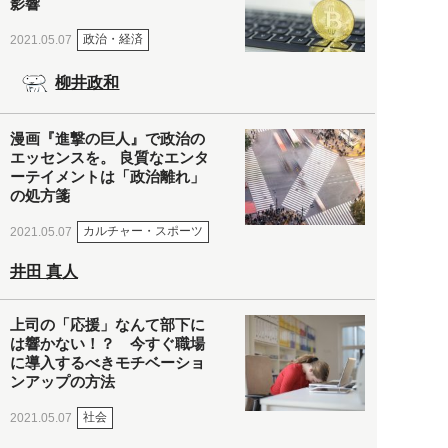
影響
政治・経済
2021.05.07
柳井政和
漫画『進撃の巨人』で政治の
エッセンスを。 良質なエンタ
ーテイメントは「政治離れ」
の処方箋
カルチャー・スポーツ
2021.05.07
井田 真人
上司の「応援」なんて部下に
は響かない！？ 今すぐ職場
に導入するべきモチベーショ
ンアップの方法
社会
2021.05.07