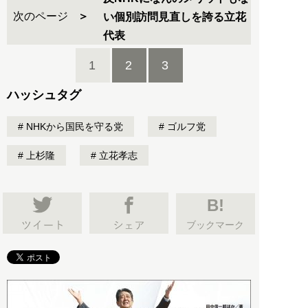
次のページ
い個別訪問見直しを誇る立花
代表
1
2
3
ハッシュタグ
NHKから国民を守る党
ゴルフ党
上杉隆
立花孝志
B!
ブックマーク