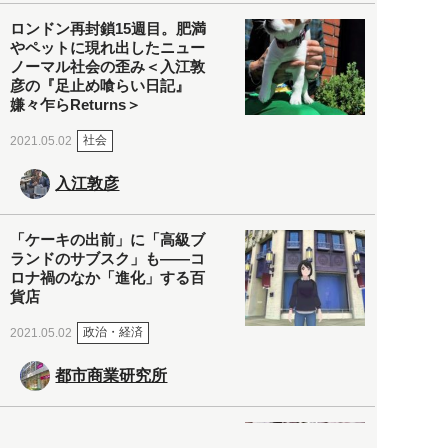
ロンドン再封鎖15週目。肥満
やペットに現れ出したニュー
ノーマル社会の歪み＜入江敦
彦の『足止め喰らい日記』
嫌々乍らReturns＞
社会
2021.05.02
入江敦彦
「ケーキの出前」に「高級ブ
ランドのサブスク」も――コ
ロナ禍のなか「進化」する百
貨店
政治・経済
2021.05.02
都市商業研究所
「高度外国人材」という言葉