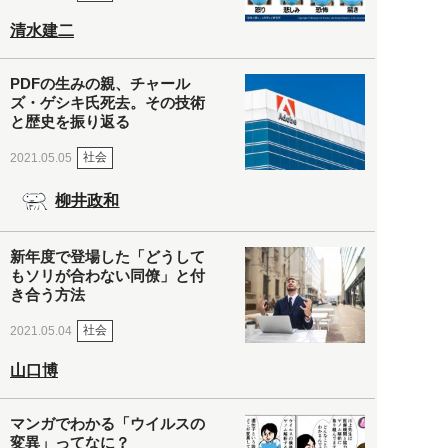
清水建二
PDFの生みの親、チャール
ズ・ゲシキ氏死去。その技術
と歴史を振り返る
社会
2021.05.05
柳井政和
新年度で登場した「どうして
もソリが合わない同僚」と付
き合う方法
社会
2021.05.04
山口博
マンガでわかる「ウイルスの
変異」ってなに？