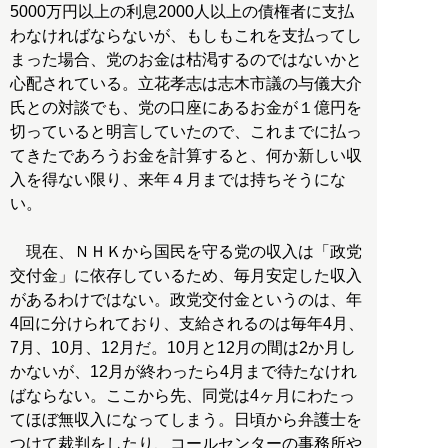
5000万円以上の利息2000人以上の債権者に支払
わなければならないが、もしもこれを支払ってし
まった場合、党のお金は枯渇するのではないかと
心配されている。立花孝志は志木市議の与儀大介
氏との対談でも、党の口座にあるお金が１億円を
切っていると明言していたので、これまでに払っ
てきたであろうお金を計算すると、何か新しい収
入を得ない限り、来年４月までは持ちそうにな
い。
現在、ＮＨＫから国民を守る党の収入は「政党
交付金」に依存しているため、毎月安定した収入
があるわけではない。政党交付金というのは、年
4回に分けられており、支給されるのは毎年4月、
7月、10月、12月だ。10月と12月の間は2か月し
かないが、12月が終わったら4月まで待たなけれ
ばならない。ここから先、同党は4ヶ月にわたっ
てほぼ無収入になってしまう。日頃から弁護士を
つけて裁判をしたり、コールセンターの事務所や