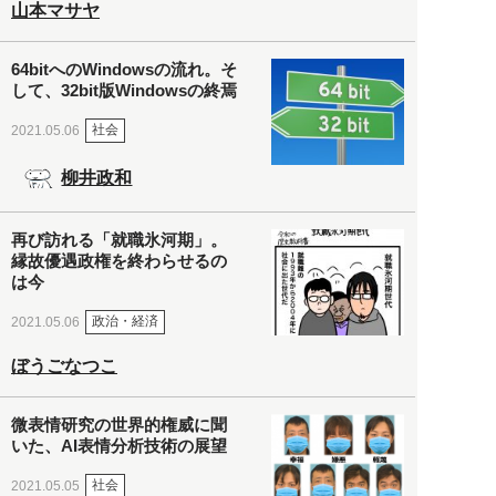
山本マサヤ
64bitへのWindowsの流れ。そ
して、32bit版Windowsの終焉
社会
2021.05.06
柳井政和
再び訪れる「就職氷河期」。
縁故優遇政権を終わらせるの
は今
政治・経済
2021.05.06
ぼうごなつこ
微表情研究の世界的権威に聞
いた、AI表情分析技術の展望
社会
2021.05.05