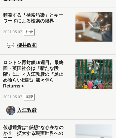
頻発する「検索汚染」とキー
ワードによる検索の限界
社会
2021.05.07
柳井政和
ロンドン再封鎖16週目。最終
回・英国社会は「新たな段
階」に。＜入江敦彦の『足止
め喰らい日記』嫌々乍ら
Returns＞
国際
2021.05.07
入江敦彦
仮想通貨は“仮想”な存在なの
か？ 拡大する現実世界への