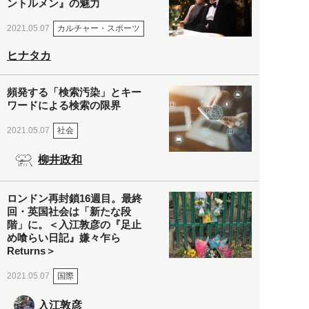
ントルメン』の魅力
カルチャー・スポーツ
2021.05.07
ヒナタカ
頻発する「検索汚染」とキー
ワードによる検索の限界
社会
2021.05.07
柳井政和
ロンドン再封鎖16週目。最終
回・英国社会は「新たな段
階」に。＜入江敦彦の『足止
め喰らい日記』嫌々乍ら
Returns＞
国際
2021.05.07
入江敦彦