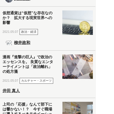
仮想通貨は“仮想”な存在なの
か？ 拡大する現実世界への
影響
政治・経済
2021.05.07
柳井政和
漫画『進撃の巨人』で政治の
エッセンスを。 良質なエンタ
ーテイメントは「政治離れ」
の処方箋
カルチャー・スポーツ
2021.05.07
井田 真人
上司の「応援」なんて部下に
は響かない！？ 今すぐ職場
に導入するべきモチベーショ