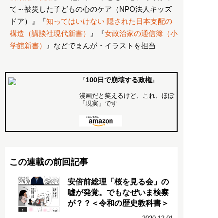
て～被災した子どもの心のケア（NPO法人キッズ
ドア）』『
知ってはいけない 隠された日本支配の
構造（講談社現代新書）
』『
女政治家の通信簿（小
学館新書）
』などでまんが・イラストを担当
100日で崩壊する政権
『
』
漫画だと笑えるけど、これ、ほぼ
「現実」です
この連載の前回記事
安倍前総理「桜を見る会」の
嘘が発覚。でもなぜいま検察
が？？＜令和の歴史教科書＞