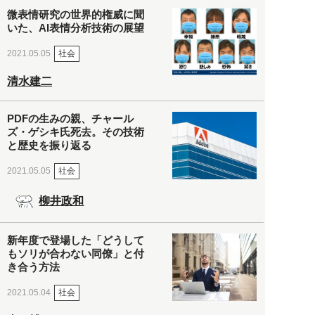
微表情研究の世界的権威に聞
いた、AI表情分析技術の展望
社会
2021.05.05
清水建二
PDFの生みの親、チャール
ズ・ゲシキ氏死去。その技術
と歴史を振り返る
社会
2021.05.05
柳井政和
新年度で登場した「どうして
もソリが合わない同僚」と付
き合う方法
社会
2021.05.04