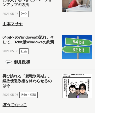
ンアップの方法
社会
2021.05.07
山本マサヤ
64bitへのWindowsの流れ。そ
して、32bit版Windowsの終焉
社会
2021.05.06
柳井政和
再び訪れる「就職氷河期」。
縁故優遇政権を終わらせるの
は今
政治・経済
2021.05.06
ぼうごなつこ