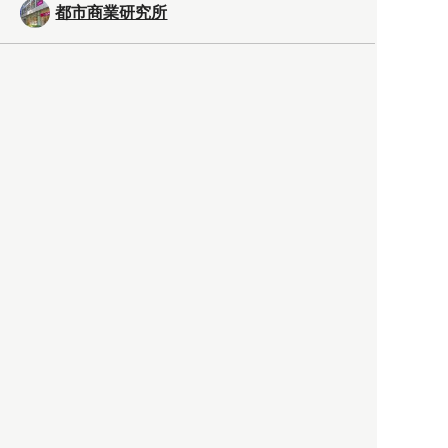
都市商業研究所
「高度外国人材」という言葉
に潜む欺瞞と、日本が搾取し
依存する圧倒的多数の外国人
労働者の実像とは？
社会
2021.05.01
月刊日本
以前の記事をもっと見る