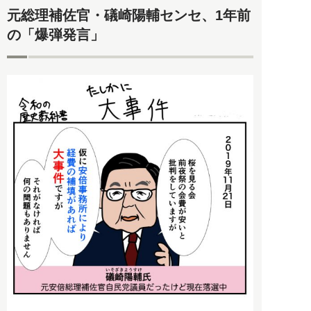
元総理補佐官・礒崎陽輔センセ、1年前
の「爆弾発言」