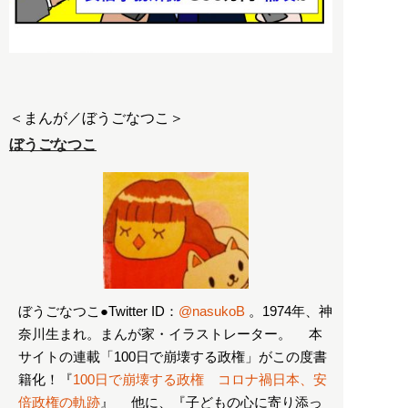
ぼうごなつこ
ぼうごなつこ●Twitter ID：
@nasukoB
。1974年、神
奈川生まれ。まんが家・イラストレーター。 本
サイトの連載「100日で崩壊する政権」がこの度書
籍化！『
100日で崩壊する政権 コロナ禍日本、安
倍政権の軌跡
』 他に、『子どもの心に寄り添っ