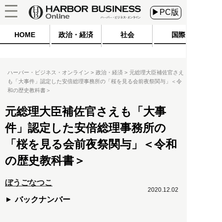
▶PC版
HOME
政治・経済
社会
国際
ハーバー・ビジネス・オンライン
政治・経済
元総理大臣補佐官さえ
も「大事件」認定した安倍総理事務所の「桜を見る会前夜祭関与」＜令
和の歴史教科書＞
元総理大臣補佐官さえも「大事
件」認定した安倍総理事務所の
「桜を見る会前夜祭関与」＜令和
の歴史教科書＞
ぼうごなつこ
2020.12.02
バックナンバー