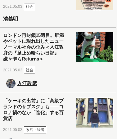
社会
2021.05.03
清義明
ロンドン再封鎖15週目。肥満
やペットに現れ出したニュー
ノーマル社会の歪み＜入江敦
彦の『足止め喰らい日記』
嫌々乍らReturns＞
社会
2021.05.02
入江敦彦
「ケーキの出前」に「高級ブ
ランドのサブスク」も――コ
ロナ禍のなか「進化」する百
貨店
政治・経済
2021.05.02