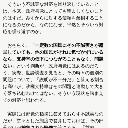
そういう不誠実な対応を繰り返していること
は、本来、政府与党にとっても望ましくないこと
のはずだ。みずからに対する信頼を棄損すること
になるのだから。なのになぜ、平然とそういう対
応を繰り返すのか。
おそらく、「
一定数の国民にその不誠実さが露
呈していても、他の国民がそれに気づかずにいる
なら、支持率の低下につながることもなく、問題
ない
」という判断が、政府与党にはあるのだろ
う。実際、世論調査を見ると、その時々の個別の
問題について、「説明が不十分だ」と答える割合
は高いが、政権支持率はその問題と連動して大き
く落ち込むわけではない。そういう現状を踏まえ
ての対応と思われる。
実際には野党の指摘に答えておらず不誠実なの
だが、堂々とした態度で答弁しておけば、その部
分だけが
編集された映像
で流される。「首相