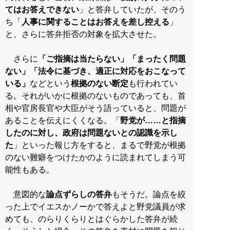
てはお答えできない
」と答弁していたが、そのう
ち「
人事に関することはお答えを差し控える
」
と、さらに答弁拒否の対象を拡大させた。
さらに
「ご指摘は当たらない」「まったく問題
ない」「法令に基づき、適正に対応をおこなって
いる」
などという
根拠のない断定
も行われてい
る。それがいかに根拠のないものであっても、首
相や官房長官や大臣がそう語っていると、問題が
あることを伝えにくくなる。「
野党が……と指摘
したのに対し、政府は問題ないとの認識を示し
た
」といった報じ方をすると、まるで野党が根拠
のない難癖をつけたかのように読まれてしまう可
能性もある。
意図的な
論点ずらしの答弁
もそうだ。論点を絞
った上でイエスかノーかで答えよと野党議員が求
めても、のらりくらりとはぐらかした答弁が続