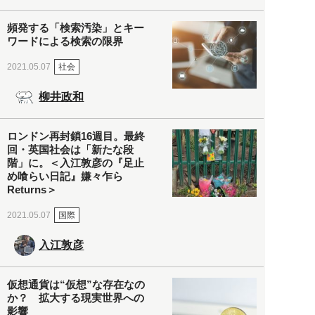
頻発する「検索汚染」とキー
ワードによる検索の限界
社会
2021.05.07
柳井政和
ロンドン再封鎖16週目。最終
回・英国社会は「新たな段
階」に。＜入江敦彦の『足止
め喰らい日記』嫌々乍ら
Returns＞
国際
2021.05.07
入江敦彦
仮想通貨は“仮想”な存在なの
か？ 拡大する現実世界への
影響