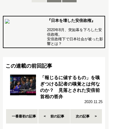
『日本を壊した安倍政権』
2020年8月、突如幕を下ろした安
倍政権。
安倍政権下で日本社会が被った影
響とは？
この連載の前回記事
「報じるに値するもの」を嗅
ぎつける記者の嗅覚とは何な
のか？ 見落とされた安倍前
首相の答弁
2020.11.25
一番最初の記事
前の記事
次の記事