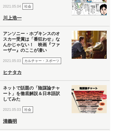
社会
2021.05.04
川上浩一
アンソニー・ホプキンスのオ
スカー受賞は「番狂わせ」な
んかじゃない！ 映画『ファ
ーザー』のここが凄い
カルチャー・スポーツ
2021.05.03
ヒナタカ
ネットで話題の「陰謀論チャ
ート」を徹底解説＆日本語訳
してみた
社会
2021.05.03
清義明