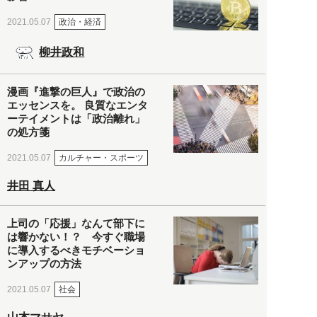
政治・経済
2021.05.07
柳井政和
漫画『進撃の巨人』で政治の
エッセンスを。 良質なエンタ
ーテイメントは「政治離れ」
の処方箋
カルチャー・スポーツ
2021.05.07
井田 真人
上司の「応援」なんて部下に
は響かない！？ 今すぐ職場
に導入するべきモチベーショ
ンアップの方法
社会
2021.05.07