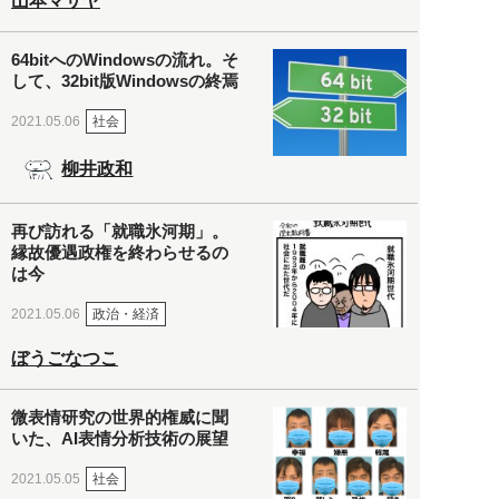
山本マサヤ
64bitへのWindowsの流れ。そ
して、32bit版Windowsの終焉
社会
2021.05.06
柳井政和
再び訪れる「就職氷河期」。
縁故優遇政権を終わらせるの
は今
政治・経済
2021.05.06
ぼうごなつこ
微表情研究の世界的権威に聞
いた、AI表情分析技術の展望
社会
2021.05.05