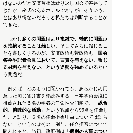
はないのだと安倍首相は繰り返し国会で答弁して
きたが、格式のあるホテルでさすがにそういうこ
とはあり得ないだろうと私たちは判断することが
できた。
しかし
多くの問題はより複雑で、端的に問題点
を指摘することは難しい
。そしてさらに報じるこ
とを難しくするのが、安倍政権も菅政権も、
国会
答弁や記者会見において、言質を与えない、報じ
る材料を与えない、という姿勢を強めている
とい
う問題だ。
例えば、どのように聞かれても、あらかじめ用
意した同じ答弁書を棒読みする。日本学術会議に
推薦された６名の学者の任命拒否問題で、「
総合
的、俯瞰的な活動
」という観点から99名を任命し
た、と語り、６名の任命拒否理由については語ら
ない、というのはその一例だ。任命拒否について
問われると、当初、政府側は「
個別の人事につい