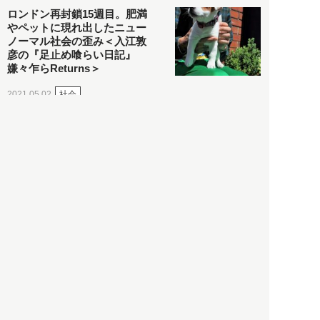
ロンドン再封鎖15週目。肥満
やペットに現れ出したニュー
ノーマル社会の歪み＜入江敦
彦の『足止め喰らい日記』
嫌々乍らReturns＞
社会
2021.05.02
入江敦彦
「ケーキの出前」に「高級ブ
ランドのサブスク」も――コ
ロナ禍のなか「進化」する百
貨店
政治・経済
2021.05.02
都市商業研究所
「高度外国人材」という言葉
に潜む欺瞞と、日本が搾取し