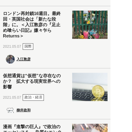
ロンドン再封鎖16週目。最終
回・英国社会は「新たな段
階」に。＜入江敦彦の『足止
め喰らい日記』嫌々乍ら
Returns＞
国際
2021.05.07
入江敦彦
仮想通貨は“仮想”な存在なの
か？ 拡大する現実世界への
影響
政治・経済
2021.05.07
柳井政和
漫画『進撃の巨人』で政治の