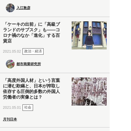
入江敦彦
「ケーキの出前」に「高級ブ
ランドのサブスク」も――コ
ロナ禍のなか「進化」する百
貨店
政治・経済
2021.05.02
都市商業研究所
「高度外国人材」という言葉
に潜む欺瞞と、日本が搾取し
依存する圧倒的多数の外国人
労働者の実像とは？
社会
2021.05.01
月刊日本