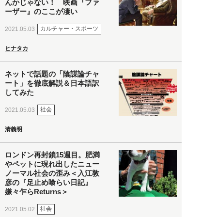
んかじゃない！ 映画『ファ
ーザー』のここが凄い
カルチャー・スポーツ
2021.05.03
ヒナタカ
ネットで話題の「陰謀論チャ
ート」を徹底解説＆日本語訳
してみた
社会
2021.05.03
清義明
ロンドン再封鎖15週目。肥満
やペットに現れ出したニュー
ノーマル社会の歪み＜入江敦
彦の『足止め喰らい日記』
嫌々乍らReturns＞
社会
2021.05.02