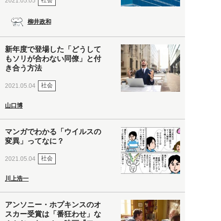
社会
2021.05.05
柳井政和
新年度で登場した「どうして
もソリが合わない同僚」と付
き合う方法
社会
2021.05.04
山口博
マンガでわかる「ウイルスの
変異」ってなに？
社会
2021.05.04
川上浩一
アンソニー・ホプキンスのオ
スカー受賞は「番狂わせ」な