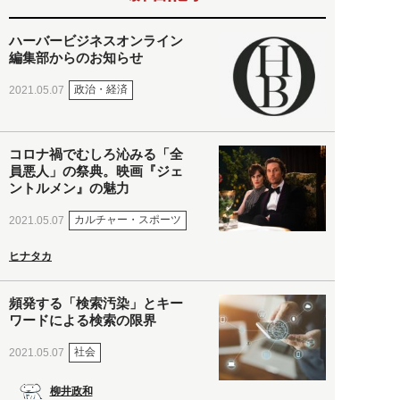
ハーバービジネスオンライン
編集部からのお知らせ
政治・経済
2021.05.07
コロナ禍でむしろ沁みる「全
員悪人」の祭典。映画『ジェ
ントルメン』の魅力
カルチャー・スポーツ
2021.05.07
ヒナタカ
頻発する「検索汚染」とキー
ワードによる検索の限界
社会
2021.05.07
柳井政和