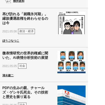
柳井政和
再び訪れる「就職氷河期」。
縁故優遇政権を終わらせるの
は今
政治・経済
2021.05.06
ぼうごなつこ
微表情研究の世界的権威に聞
いた、AI表情分析技術の展望
社会
2021.05.05
清水建二
PDFの生みの親、チャール
ズ・ゲシキ氏死去。その技術
と歴史を振り返る