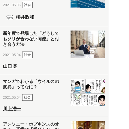
社会
2021.05.05
柳井政和
新年度で登場した「どうして
もソリが合わない同僚」と付
き合う方法
社会
2021.05.04
山口博
マンガでわかる「ウイルスの
変異」ってなに？
社会
2021.05.04
川上浩一
アンソニー・ホプキンスのオ