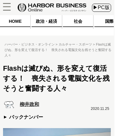
▶PC版
HOME
政治・経済
社会
国際
ハーバー・ビジネス・オンライン
カルチャー・スポーツ
Flashは滅
びぬ、形を変えて復活する！ 喪失される電脳文化を残そうと奮闘する
人々
Flashは滅びぬ、形を変えて復活
する！ 喪失される電脳文化を残
そうと奮闘する人々
柳井政和
2020.11.25
バックナンバー