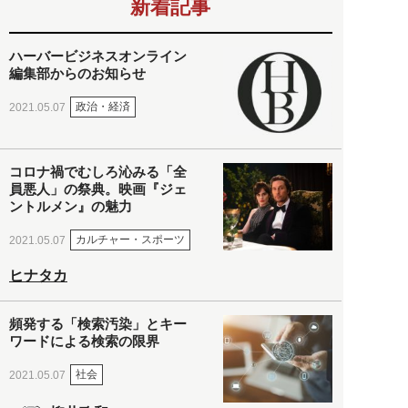
新着記事
ハーバービジネスオンライン
編集部からのお知らせ
政治・経済
2021.05.07
コロナ禍でむしろ沁みる「全
員悪人」の祭典。映画『ジェ
ントルメン』の魅力
カルチャー・スポーツ
2021.05.07
ヒナタカ
頻発する「検索汚染」とキー
ワードによる検索の限界
社会
2021.05.07