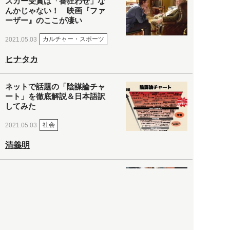
スカー受賞は「番狂わせ」な
んかじゃない！ 映画『ファ
ーザー』のここが凄い
カルチャー・スポーツ
2021.05.03
ヒナタカ
ネットで話題の「陰謀論チャ
ート」を徹底解説＆日本語訳
してみた
社会
2021.05.03
清義明
ロンドン再封鎖15週目。肥満
やペットに現れ出したニュー
ノーマル社会の歪み＜入江敦
彦の『足止め喰らい日記』
嫌々乍らReturns＞