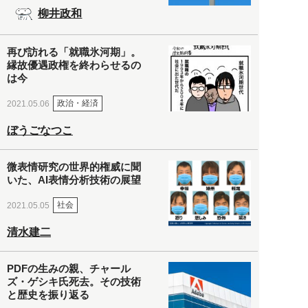
柳井政和
再び訪れる「就職氷河期」。
縁故優遇政権を終わらせるの
は今
政治・経済
2021.05.06
ぼうごなつこ
微表情研究の世界的権威に聞
いた、AI表情分析技術の展望
社会
2021.05.05
清水建二
PDFの生みの親、チャール
ズ・ゲシキ氏死去。その技術
と歴史を振り返る