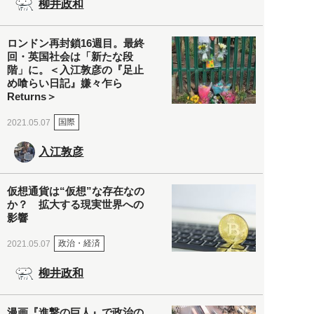
柳井政和
ロンドン再封鎖16週目。最終
回・英国社会は「新たな段
階」に。＜入江敦彦の『足止
め喰らい日記』嫌々乍ら
Returns＞
国際
2021.05.07
入江敦彦
仮想通貨は“仮想”な存在なの
か？ 拡大する現実世界への
影響
政治・経済
2021.05.07
柳井政和
漫画『進撃の巨人』で政治の