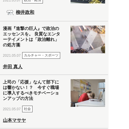
政治・経済
2021.05.07
柳井政和
漫画『進撃の巨人』で政治の
エッセンスを。 良質なエンタ
ーテイメントは「政治離れ」
の処方箋
カルチャー・スポーツ
2021.05.07
井田 真人
上司の「応援」なんて部下に
は響かない！？ 今すぐ職場
に導入するべきモチベーショ
ンアップの方法
社会
2021.05.07
山本マサヤ