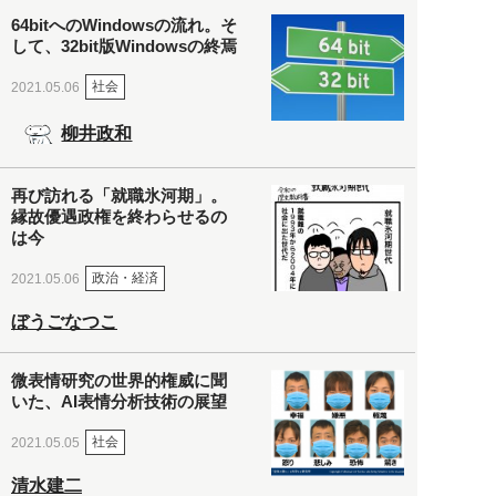
64bitへのWindowsの流れ。そ
して、32bit版Windowsの終焉
社会
2021.05.06
柳井政和
再び訪れる「就職氷河期」。
縁故優遇政権を終わらせるの
は今
政治・経済
2021.05.06
ぼうごなつこ
微表情研究の世界的権威に聞
いた、AI表情分析技術の展望
社会
2021.05.05
清水建二