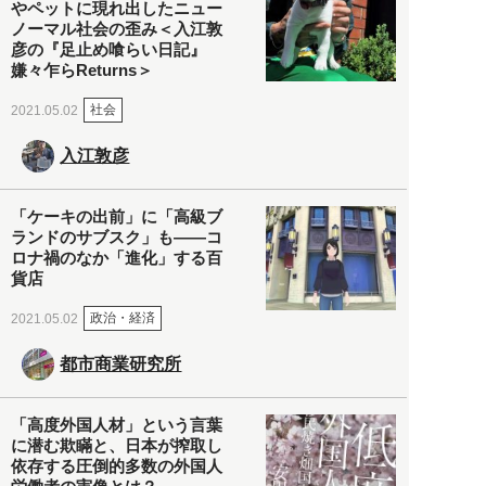
やペットに現れ出したニュー
ノーマル社会の歪み＜入江敦
彦の『足止め喰らい日記』
嫌々乍らReturns＞
社会
2021.05.02
入江敦彦
「ケーキの出前」に「高級ブ
ランドのサブスク」も――コ
ロナ禍のなか「進化」する百
貨店
政治・経済
2021.05.02
都市商業研究所
「高度外国人材」という言葉
に潜む欺瞞と、日本が搾取し
依存する圧倒的多数の外国人