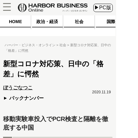
▶PC版
HOME
政治・経済
社会
国際
ハーバー・ビジネス・オンライン
社会
新型コロナ対応策、日中の
「格差」に愕然
新型コロナ対応策、日中の「格
差」に愕然
ぼうごなつこ
2020.11.19
バックナンバー
移動実験車投入でPCR検査と隔離を徹
底する中国