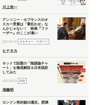
川上浩一
アンソニー・ホプキンスのオ
スカー受賞は「番狂わせ」な
んかじゃない！ 映画『ファ
ーザー』のここが凄い
カルチャー・スポーツ
2021.05.03
ヒナタカ
ネットで話題の「陰謀論チャ
ート」を徹底解説＆日本語訳
してみた
社会
2021.05.03
清義明
ロンドン再封鎖15週目。肥満