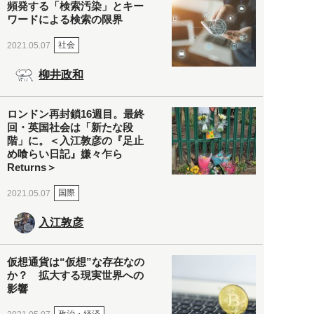
頻発する「検索汚染」とキー
ワードによる検索の限界
社会
2021.05.07
柳井政和
ロンドン再封鎖16週目。最終
回・英国社会は「新たな段
階」に。＜入江敦彦の『足止
め喰らい日記』嫌々乍ら
Returns＞
国際
2021.05.07
入江敦彦
仮想通貨は“仮想”な存在なの
か？ 拡大する現実世界への
影響